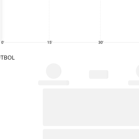
0'
15'
30'
UTBOL