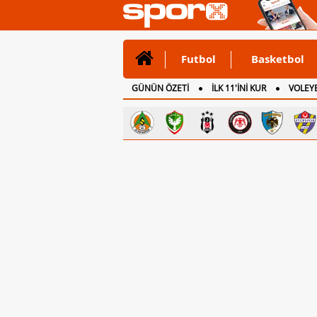
Futbol
Basketbol
GÜNÜN ÖZETİ
İLK 11'İNİ KUR
VOLEYB
CANLI ANLATIM
İNGİLTERE