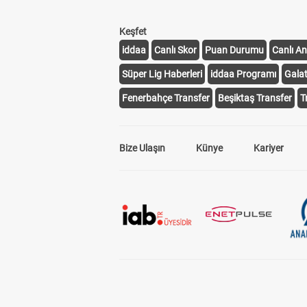
Keşfet
iddaa
Canlı Skor
Puan Durumu
Canlı An
Süper Lig Haberleri
iddaa Programı
Gala
Fenerbahçe Transfer
Beşiktaş Transfer
T
Bize Ulaşın
Künye
Kariyer