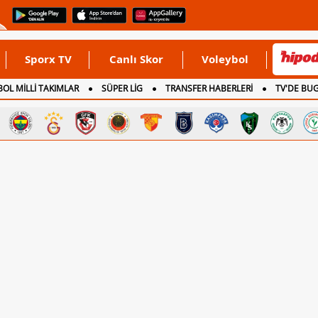
Sporx TV
Canlı Skor
Voleybol
OL MİLLİ TAKIMLAR
SÜPER LİG
TRANSFER HABERLERİ
TV'DE BU