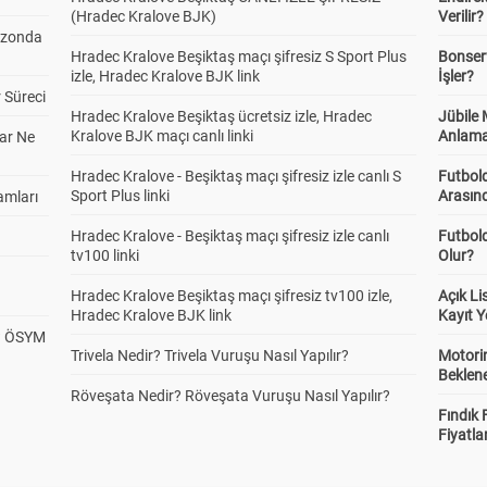
(Hradec Kralove BJK)
Verilir?
ezonda
Hradec Kralove Beşiktaş maçı şifresiz S Sport Plus
Bonserv
izle, Hradec Kralove BJK link
İşler?
 Süreci
Hradec Kralove Beşiktaş ücretsiz izle, Hradec
Jübile
Kralove BJK maçı canlı linki
Anlama
ar Ne
Hradec Kralove - Beşiktaş maçı şifresiz izle canlı S
Futbold
Sport Plus linki
Arasınd
amları
Hradec Kralove - Beşiktaş maçı şifresiz izle canlı
Futbol
tv100 linki
Olur?
Hradec Kralove Beşiktaş maçı şifresiz tv100 izle,
Açık L
Hradec Kralove BJK link
Kayıt Y
? ÖSYM
Trivela Nedir? Trivela Vuruşu Nasıl Yapılır?
Motorin
Beklene
Röveşata Nedir? Röveşata Vuruşu Nasıl Yapılır?
Fındık 
Fiyatla