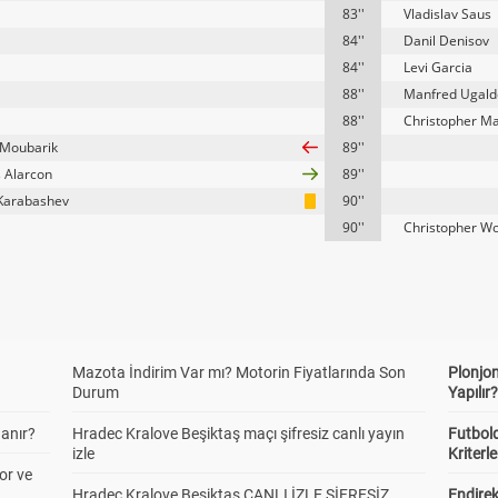
83''
Vladislav Saus
84''
Danil Denisov
84''
Levi Garcia
88''
Manfred Ugald
88''
Christopher Ma
Moubarik
89''
 Alarcon
89''
 Karabashev
90''
90''
Christopher W
Mazota İndirim Var mı? Motorin Fiyatlarında Son
Plonjon
Durum
Yapılır
anır?
Hradec Kralove Beşiktaş maçı şifresiz canlı yayın
Futbold
izle
Kriterle
or ve
Hradec Kralove Beşiktaş CANLI İZLE ŞİFRESİZ
Endire