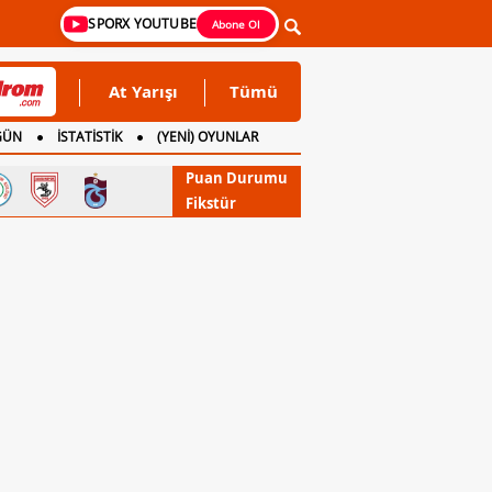
SPORX YOUTUBE
Abone Ol
At Yarışı
Tümü
GÜN
İSTATİSTİK
(YENİ) OYUNLAR
Puan Durumu
Fikstür