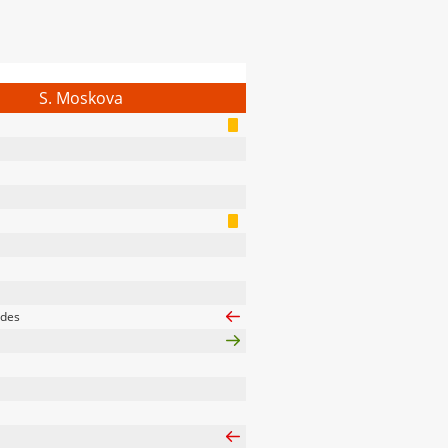
S. Moskova
ndes