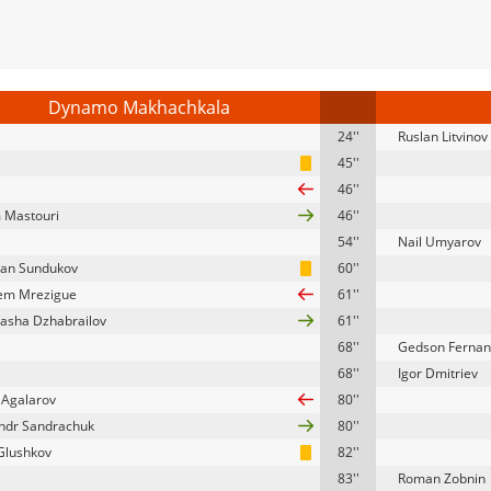
Dynamo Makhachkala
24''
Ruslan Litvinov
45''
46''
 Mastouri
46''
54''
Nail Umyarov
an Sundukov
60''
em Mrezigue
61''
asha Dzhabrailov
61''
68''
Gedson Ferna
68''
Igor Dmitriev
Agalarov
80''
ndr Sandrachuk
80''
 Glushkov
82''
83''
Roman Zobnin