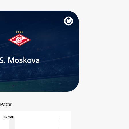
S. Moskova
 Pazar
İlk Yarı