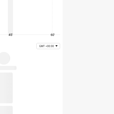
45'
60'
75'
GMT +00:00