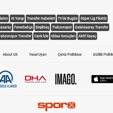
latım
At Yarışı
Transfer Haberleri
TV'de Bugün
Süper Lig Fikstür
tasaray
Fenerbahçe
Beşiktaş
Trabzonspor
Galatasaray Transfer
rabzonspor Transfer
Canlı İzle
iddaa Sonuçları
Aktif Sayaç
About US
Yasal Uyarı
Çerez Politikası
Gizlilik Politi