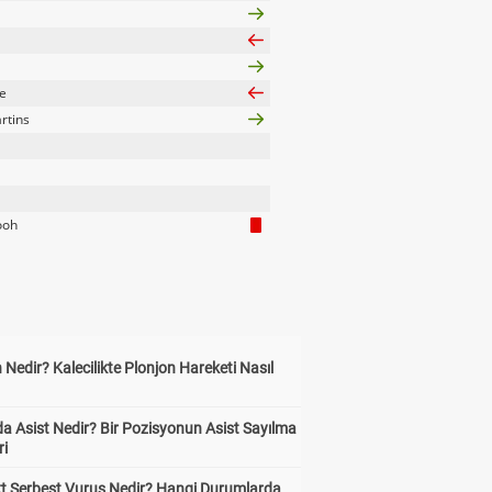
e
rtins
ooh
 Nedir? Kalecilikte Plonjon Hareketi Nasıl
?
a Asist Nedir? Bir Pozisyonun Asist Sayılma
ri
kt Serbest Vuruş Nedir? Hangi Durumlarda