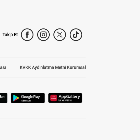
Takip Et
kası
KVKK Aydınlatma Metni Kurumsal