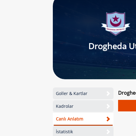
Drogheda U
Droghed
Goller & Kartlar
Kadrolar
Canlı Anlatım
İstatistik