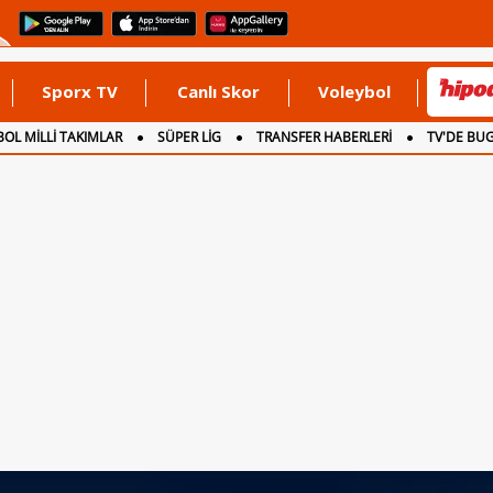
Sporx TV
Canlı Skor
Voleybol
OL MİLLİ TAKIMLAR
SÜPER LİG
TRANSFER HABERLERİ
TV'DE BU