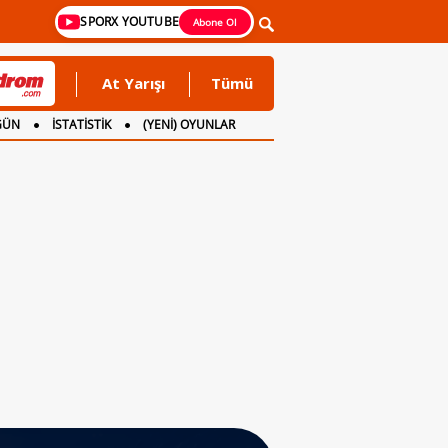
SPORX YOUTUBE
Abone Ol
At Yarışı
Tümü
GÜN
İSTATİSTİK
(YENİ) OYUNLAR