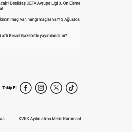
cak? Beşiktaş UEFA Avrupa Ligi 3. Ön Eleme
a!
kimin maçı var, hangi maçlar var? 3 Ağustos
 affı Resmî Gazete'de yayımlandı mı?
Takip Et
kası
KVKK Aydınlatma Metni Kurumsal