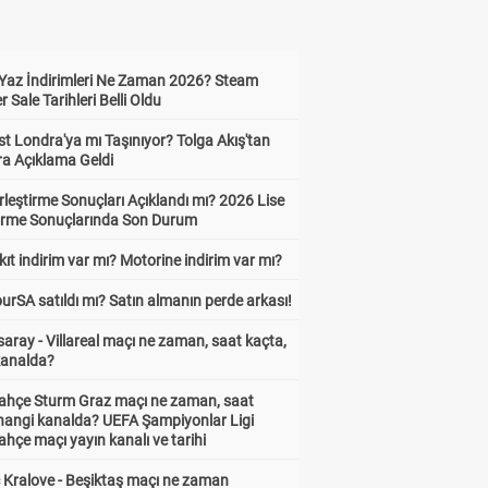
Yaz İndirimleri Ne Zaman 2026? Steam
Sale Tarihleri Belli Oldu
t Londra'ya mı Taşınıyor? Tolga Akış'tan
ra Açıklama Geldi
leştirme Sonuçları Açıklandı mı? 2026 Lise
tirme Sonuçlarında Son Durum
ıt indirim var mı? Motorine indirim var mı?
urSA satıldı mı? Satın almanın perde arkası!
aray - Villareal maçı ne zaman, saat kaçta,
kanalda?
ahçe Sturm Graz maçı ne zaman, saat
 hangi kanalda? UEFA Şampiyonlar Ligi
hçe maçı yayın kanalı ve tarihi
 Kralove - Beşiktaş maçı ne zaman