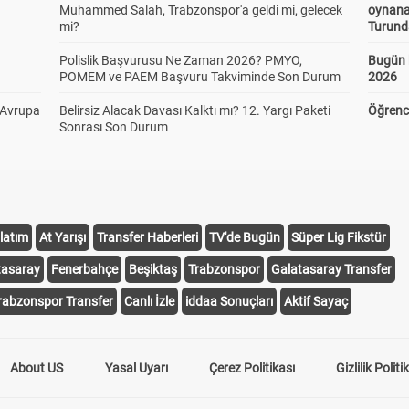
Muhammed Salah, Trabzonspor'a geldi mi, gelecek
oynana
mi?
Turund
Polislik Başvurusu Ne Zaman 2026? PMYO,
Bugün 
POMEM ve PAEM Başvuru Takviminde Son Durum
2026
 Avrupa
Belirsiz Alacak Davası Kalktı mı? 12. Yargı Paketi
Öğrenci
Sonrası Son Durum
latım
At Yarışı
Transfer Haberleri
TV'de Bugün
Süper Lig Fikstür
tasaray
Fenerbahçe
Beşiktaş
Trabzonspor
Galatasaray Transfer
rabzonspor Transfer
Canlı İzle
iddaa Sonuçları
Aktif Sayaç
About US
Yasal Uyarı
Çerez Politikası
Gizlilik Politi