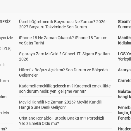
RESİZ
Ücretli Öğretmenlik Başvurusu Ne Zaman? 2026-
Steam 
2027 Başvuru Takviminde Son Durum
Summer 
yın izle
iPhone 18 Ne Zaman Çıkacak? iPhone 18 Tanıtım
Manifes
ve Satış Tarihi
İddiala
 İZLE,
Sigaraya Zam Mı Geldi? Güncel JTI Sigara Fiyatları
LGS Yer
2026
Yerleş
nlı
Hürmüz Boğazı Açıldı mı? Son Durum ve Bölgedeki
Akaryak
Gelişmeler
Sturm
Carrefo
Kademeli emeklilik gelecek mi? Kademeli emeklilikte
son durum nedir, yeni gelişme var mı?
Galatas
Alım
hangi 
Mevlid Kandili Ne Zaman 2026? Mevlid Kandili
Hangi Güne Denk Geliyor?
Fenerb
ı İçin
kaçta,
Cristiano Ronaldo Futbolu Bıraktı mı? Portekizli
Fenerba
Yıldız Emekli Oldu mu?
 mı?
Hradec