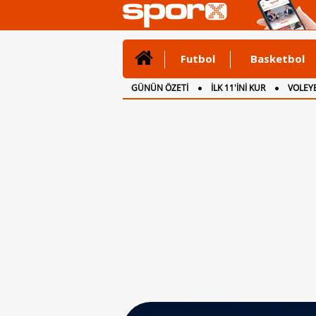
Futbol
Basketbol
GÜNÜN ÖZETİ
İLK 11'İNİ KUR
VOLEYB
CANLI ANLATIM
İNGİLTERE