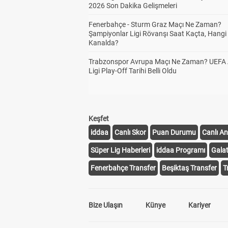
2026 Son Dakika Gelişmeleri
Fenerbahçe - Sturm Graz Maçı Ne Zaman?
Şampiyonlar Ligi Rövanşı Saat Kaçta, Hangi
Kanalda?
Trabzonspor Avrupa Maçı Ne Zaman? UEFA
Ligi Play-Off Tarihi Belli Oldu
Keşfet
iddaa
Canlı Skor
Puan Durumu
Canlı An
Süper Lig Haberleri
iddaa Programı
Gala
Fenerbahçe Transfer
Beşiktaş Transfer
T
Bize Ulaşın
Künye
Kariyer