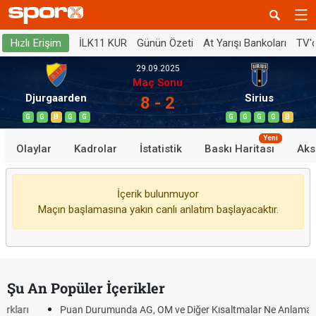
İLK11 KUR
Günün Özeti
At Yarışı Bankoları
TV'
Hızlı Erişim
29.09.2025
Maç Sonu
Djurgaarden
Sirius
8 - 2
G
G
B
G
G
G
G
G
G
B
Yeni
Olaylar
Kadrolar
İstatistik
Baskı Haritası
Aks
İçerik bulunmuyor
Maçın başlamasına yakın canlı anlatım başlayacaktır.
Şu An Popüler İçerikler
Puan Durumunda AG, OM ve Diğer Kısaltmalar Ne Anlama Gelir?