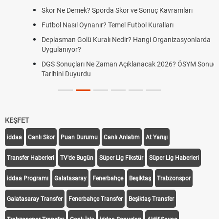
Skor Ne Demek? Sporda Skor ve Sonuç Kavramları
Futbol Nasıl Oynanır? Temel Futbol Kuralları
Deplasman Golü Kuralı Nedir? Hangi Organizasyonlarda
Uygulanıyor?
DGS Sonuçları Ne Zaman Açıklanacak 2026? ÖSYM Sonuç
Tarihini Duyurdu
KEŞFET
iddaa
Canlı Skor
Puan Durumu
Canlı Anlatım
At Yarışı
Transfer Haberleri
TV'de Bugün
Süper Lig Fikstür
Süper Lig Haberleri
iddaa Programı
Galatasaray
Fenerbahçe
Beşiktaş
Trabzonspor
Galatasaray Transfer
Fenerbahçe Transfer
Beşiktaş Transfer