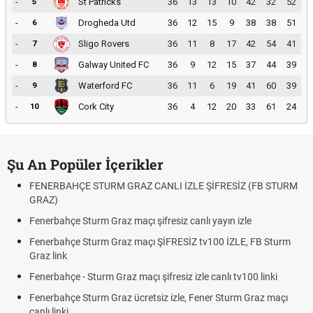
-
St Patricks
36
13
13
10
42
32
52
5
-
Drogheda Utd
36
12
15
9
38
38
51
6
-
Sligo Rovers
36
11
8
17
42
54
41
7
-
Galway United FC
36
9
12
15
37
44
39
8
-
Waterford FC
36
11
6
19
41
60
39
9
-
Cork City
36
4
12
20
33
61
24
10
Şu An Popüler İçerikler
FENERBAHÇE STURM GRAZ CANLI İZLE ŞİFRESİZ (FB STURM
GRAZ)
Fenerbahçe Sturm Graz maçı şifresiz canlı yayın izle
Fenerbahçe Sturm Graz maçı ŞİFRESİZ tv100 İZLE, FB Sturm
Graz link
Fenerbahçe - Sturm Graz maçı şifresiz izle canlı tv100 linki
Fenerbahçe Sturm Graz ücretsiz izle, Fener Sturm Graz maçı
canlı linki