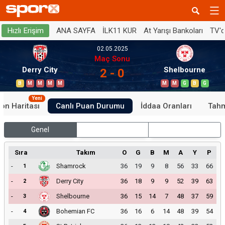
ANA SAYFA
İLK11 KUR
At Yarışı Bankoları
TV'
Hızlı Erişim
02.05.2025
Maç Sonu
Derry City
Shelbourne
2 - 0
B
M
M
M
M
M
M
G
B
G
Yeni
on Haritası
Canlı Puan Durumu
İddaa Oranları
Tahm
Genel
İç Saha
Dış Saha
Sıra
Takım
O
G
B
M
A
Y
P
-
Shamrock
36
19
9
8
56
33
66
1
-
Derry City
36
18
9
9
52
39
63
2
-
Shelbourne
36
15
14
7
48
37
59
3
-
Bohemian FC
36
16
6
14
48
39
54
4