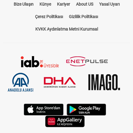
Bize Ulaşın
Künye
Kariyer
About US
Yasal Uyarı
Çerez Politikası
Gizlilik Politikası
KVKK Aydınlatma Metni Kurumsal