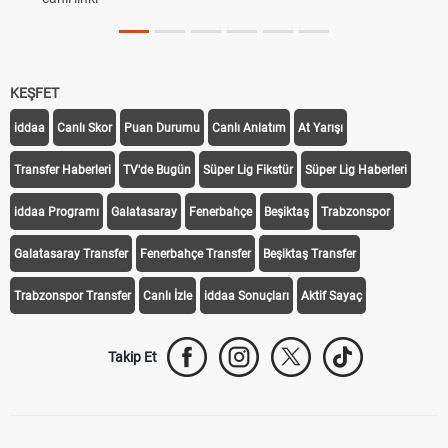
KEŞFET
iddaa
Canlı Skor
Puan Durumu
Canlı Anlatım
At Yarışı
Transfer Haberleri
TV'de Bugün
Süper Lig Fikstür
Süper Lig Haberleri
iddaa Programı
Galatasaray
Fenerbahçe
Beşiktaş
Trabzonspor
Galatasaray Transfer
Fenerbahçe Transfer
Beşiktaş Transfer
Trabzonspor Transfer
Canlı İzle
iddaa Sonuçları
Aktif Sayaç
Takip Et