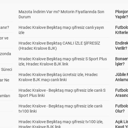
Mazota İndirim Var mı? Motorin Fiyatlarında Son
Plonjon
Durum
Yapılır
anır?
Hradec Kralove Beşiktaş maçı şifresiz canlı yayın
Futbold
izle
Kriterle
or ve
Hradec Kralove Beşiktaş CANLI İZLE ŞİFRESİZ
Endire
(Hradec Kralove BJK)
Verilir?
ezonda
Hradec Kralove Beşiktaş maçı şifresiz S Sport Plus
Bonserv
izle, Hradec Kralove BJK link
İşler?
 Süreci
Hradec Kralove Beşiktaş ücretsiz izle, Hradec
Jübile
Kralove BJK maçı canlı linki
Anlama
ar Ne
Hradec Kralove - Beşiktaş maçı şifresiz izle canlı S
Futbold
Sport Plus linki
Arasınd
amları
Hradec Kralove - Beşiktaş maçı şifresiz izle canlı
Futbol
tv100 linki
Olur?
Hradec Kralove Beşiktaş maçı şifresiz tv100 izle,
Açık L
Hradec Kralove BJK link
Kayıt Y