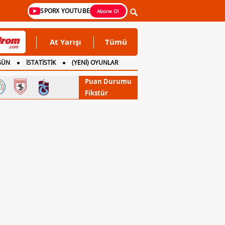
SPORX YOUTUBE
Abone Ol
At Yarışı
Tümü
GÜN
İSTATİSTİK
(YENİ) OYUNLAR
Puan Durumu
Fikstür