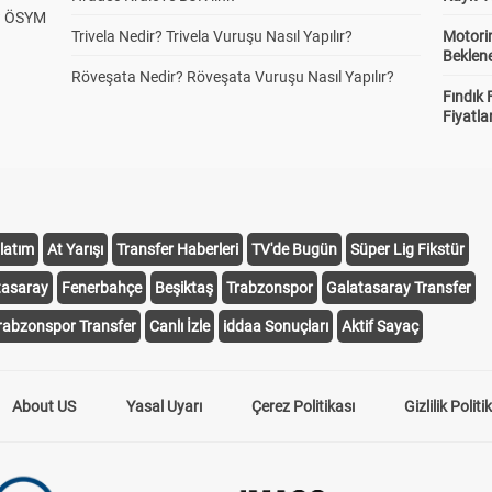
? ÖSYM
Trivela Nedir? Trivela Vuruşu Nasıl Yapılır?
Motorin
Beklene
Röveşata Nedir? Röveşata Vuruşu Nasıl Yapılır?
Fındık 
Fiyatla
latım
At Yarışı
Transfer Haberleri
TV'de Bugün
Süper Lig Fikstür
tasaray
Fenerbahçe
Beşiktaş
Trabzonspor
Galatasaray Transfer
rabzonspor Transfer
Canlı İzle
iddaa Sonuçları
Aktif Sayaç
About US
Yasal Uyarı
Çerez Politikası
Gizlilik Politi