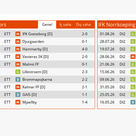
ors
IFK Norrkoeping
Genel
İç saha
Dış saha
ETT
IFK Goeteborg [D]
2-0
01.08.26
DI2
ETT
Djurgaarden
0-1
28.07.26
DI2
ETT
Hammarby [D]
4-0
19.07.26
DI2
ETT
Vasteras SK [D]
2-0
28.06.26
DI2
ETT
Malmö FF
0-1
21.06.26
DI2
Lillestroem [D]
2-3
15.06.26
DI2
ETT
Brommapojkarna
2-2
09.06.26
DI2
ETT
Kalmar FF [D]
2-1
31.05.26
DI2
ETT
GAIS [D]
1-1
25.05.26
DI2
ETT
Mjaellby
1-4
16.05.26
DI2