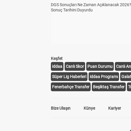
DGS Sonuçları Ne Zaman Açıklanacak 2026
Sonuç Tarihini Duyurdu
Keşfet
iddaa
Canlı Skor
Puan Durumu
Canlı An
Süper Lig Haberleri
iddaa Programı
Gala
Fenerbahçe Transfer
Beşiktaş Transfer
T
Bize Ulaşın
Künye
Kariyer