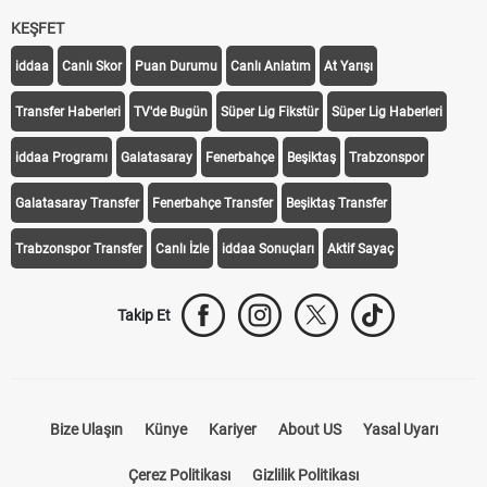
KEŞFET
iddaa
Canlı Skor
Puan Durumu
Canlı Anlatım
At Yarışı
Transfer Haberleri
TV'de Bugün
Süper Lig Fikstür
Süper Lig Haberleri
iddaa Programı
Galatasaray
Fenerbahçe
Beşiktaş
Trabzonspor
Galatasaray Transfer
Fenerbahçe Transfer
Beşiktaş Transfer
Trabzonspor Transfer
Canlı İzle
iddaa Sonuçları
Aktif Sayaç
Takip Et
Bize Ulaşın
Künye
Kariyer
About US
Yasal Uyarı
Çerez Politikası
Gizlilik Politikası