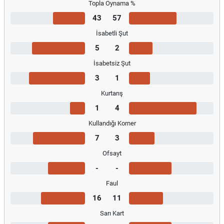
Topla Oynama %
43
57
İsabetli Şut
5
2
İsabetsiz Şut
3
1
Kurtarış
1
4
Kullandığı Korner
7
3
Ofsayt
-
-
Faul
16
11
Sarı Kart