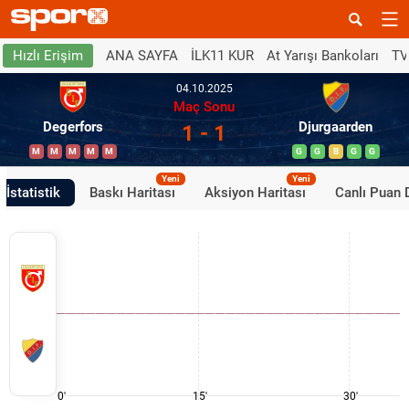
ANA SAYFA
İLK11 KUR
At Yarışı Bankoları
TV
Hızlı Erişim
04.10.2025
Maç Sonu
Degerfors
Djurgaarden
1 - 1
M
M
M
M
M
G
G
B
G
G
Yeni
Yeni
İstatistik
Baskı Haritası
Aksiyon Haritası
Canlı Puan
0'
15'
30'