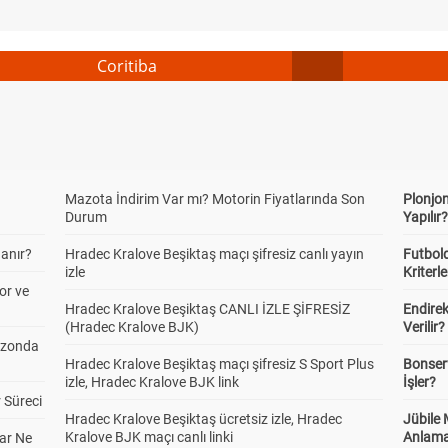
Coritiba
Mazota İndirim Var mı? Motorin Fiyatlarında Son
Plonjon
Durum
Yapılır
anır?
Hradec Kralove Beşiktaş maçı şifresiz canlı yayın
Futbold
izle
Kriterle
or ve
Hradec Kralove Beşiktaş CANLI İZLE ŞİFRESİZ
Endire
(Hradec Kralove BJK)
Verilir?
ezonda
Hradec Kralove Beşiktaş maçı şifresiz S Sport Plus
Bonserv
izle, Hradec Kralove BJK link
İşler?
 Süreci
Hradec Kralove Beşiktaş ücretsiz izle, Hradec
Jübile
Kralove BJK maçı canlı linki
Anlama
ar Ne