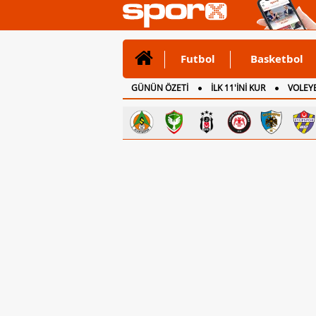
Futbol
Basketbol
GÜNÜN ÖZETİ
İLK 11'İNİ KUR
VOLEYB
CANLI ANLATIM
İNGİLTERE