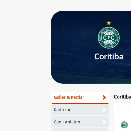
Coritiba
Coritib
Goller & Kartlar
Kadrolar
Canlı Anlatım