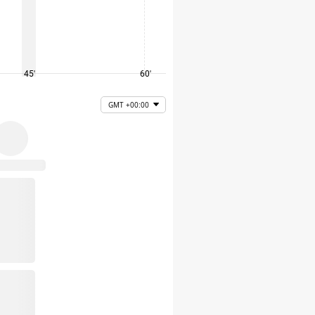
45'
60'
75'
GMT +00:00