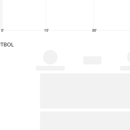
0'
15'
30'
UTBOL