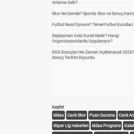
Anlama Gelir?
Skor Ne Demek? Sporda Skor ve Sonuç Kavr
Futbol Nasıl Oynanır? Temel Futbol Kuralları
Deplasman Golü Kuralı Nedir? Hangi
Organizasyonlarda Uygulanıyor?
DGS Sonuçları Ne Zaman Açıklanacak 2026
Sonuç Tarihini Duyurdu
Keşfet
iddaa
Canlı Skor
Puan Durumu
Canlı An
Süper Lig Haberleri
iddaa Programı
Gala