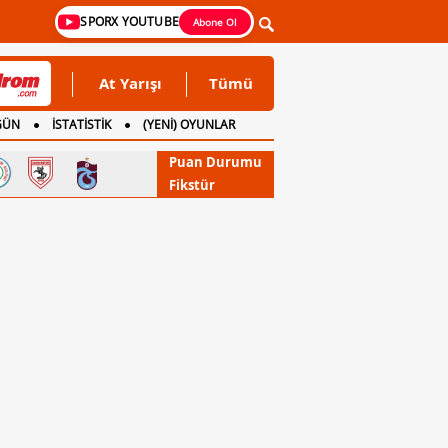
SPORX YOUTUBE
Abone Ol
At Yarışı
Tümü
GÜN
İSTATİSTİK
(YENİ) OYUNLAR
Puan Durumu
Fikstür