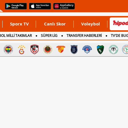
Sporx TV
Canlı Skor
Voleybol
OL MİLLİ TAKIMLAR
SÜPER LİG
TRANSFER HABERLERİ
TV'DE BU