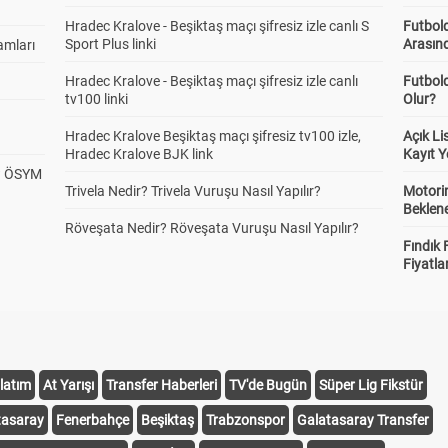
Hradec Kralove - Beşiktaş maçı şifresiz izle canlı S
Futbold
Sport Plus linki
Arasınd
amları
Hradec Kralove - Beşiktaş maçı şifresiz izle canlı
Futbol
tv100 linki
Olur?
Hradec Kralove Beşiktaş maçı şifresiz tv100 izle,
Açık L
Hradec Kralove BJK link
Kayıt Y
? ÖSYM
Trivela Nedir? Trivela Vuruşu Nasıl Yapılır?
Motorin
Beklene
Röveşata Nedir? Röveşata Vuruşu Nasıl Yapılır?
Fındık 
Fiyatla
latım
At Yarışı
Transfer Haberleri
TV'de Bugün
Süper Lig Fikstür
tasaray
Fenerbahçe
Beşiktaş
Trabzonspor
Galatasaray Transfer