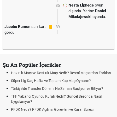
Nesta Elphege
oyun
85'
dışında. Yerine
Daniel
Mikolajewski
oyunda.
Jacobo Ramon
sarı kart
89'
gördü
Şu An Popüler İçerikler
ve Dostluk Maçı Nedir? Resmî Maçlardan Farkları
Puan Durumunda A
 Hafta ve Toplam Kaç Maç Oynanır?
Skor Ne Demek? S
nsfer Dönemi Ne Zaman Başlıyor ve Bitiyor?
Futbol Nasıl Oynan
uncu Kuralı Nedir? Güncel Sezonda Nasıl
Deplasman Golü K
Uygulanıyor?
DK Açılımı, Görevleri ve Karar Süreci
DGS Sonuçları Ne
Tarihini Duyurdu