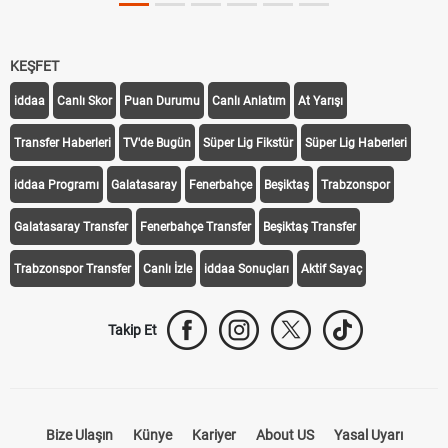
KEŞFET
iddaa
Canlı Skor
Puan Durumu
Canlı Anlatım
At Yarışı
Transfer Haberleri
TV'de Bugün
Süper Lig Fikstür
Süper Lig Haberleri
iddaa Programı
Galatasaray
Fenerbahçe
Beşiktaş
Trabzonspor
Galatasaray Transfer
Fenerbahçe Transfer
Beşiktaş Transfer
Trabzonspor Transfer
Canlı İzle
iddaa Sonuçları
Aktif Sayaç
Takip Et