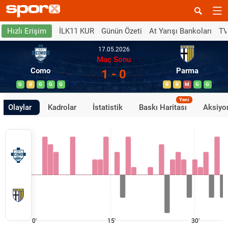
İLK11 KUR
Günün Özeti
At Yarışı Bankoları
TV
Hızlı Erişim
17.05.2026
Maç Sonu
Como
Parma
1 - 0
G
B
G
G
G
B
B
M
G
G
Yeni
Olaylar
Kadrolar
İstatistik
Baskı Haritası
Aksiyon
0'
15'
30'