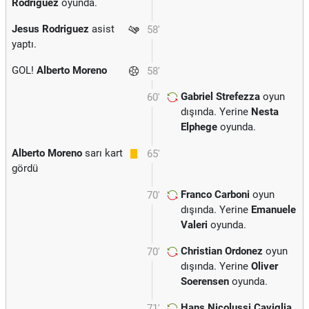
Rodriguez
oyunda.
Jesus Rodriguez
asist
58'
yaptı.
GOL!
Alberto Moreno
58'
Gabriel Strefezza
oyun
60'
dışında. Yerine
Nesta
Elphege
oyunda.
Alberto Moreno
sarı kart
65'
gördü
Franco Carboni
oyun
70'
dışında. Yerine
Emanuele
Valeri
oyunda.
Christian Ordonez
oyun
70'
dışında. Yerine
Oliver
Soerensen
oyunda.
Hans Nicolussi Caviglia
71'