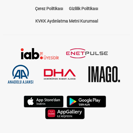
Bize Ulaşın
Künye
Kariyer
About US
Yasal Uyarı
Çerez Politikası
Gizlilik Politikası
KVKK Aydınlatma Metni Kurumsal