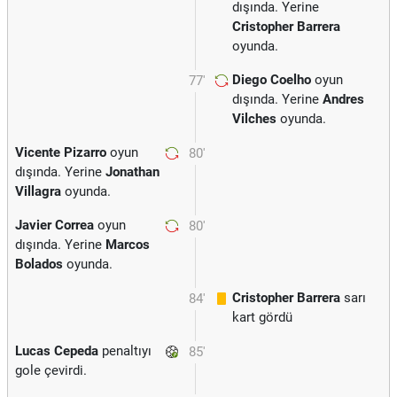
dışında. Yerine
Cristopher Barrera
oyunda.
Diego Coelho
oyun
77'
dışında. Yerine
Andres
Vilches
oyunda.
Vicente Pizarro
oyun
80'
dışında. Yerine
Jonathan
Villagra
oyunda.
Javier Correa
oyun
80'
dışında. Yerine
Marcos
Bolados
oyunda.
Cristopher Barrera
sarı
84'
kart gördü
Lucas Cepeda
penaltıyı
85'
gole çevirdi.