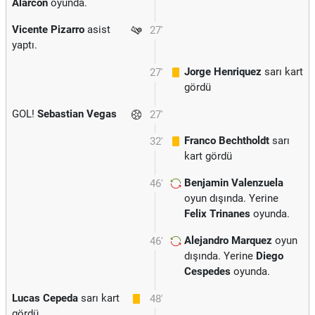
Alarcon
oyunda.
Vicente Pizarro
asist
27'
yaptı.
Jorge Henriquez
sarı kart
27'
gördü
GOL!
Sebastian Vegas
27'
Franco Bechtholdt
sarı
32'
kart gördü
Benjamin Valenzuela
46'
oyun dışında. Yerine
Felix Trinanes
oyunda.
Alejandro Marquez
oyun
46'
dışında. Yerine
Diego
Cespedes
oyunda.
Lucas Cepeda
sarı kart
48'
gördü