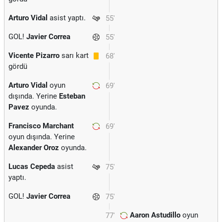
Arturo Vidal
asist yaptı.
55'
GOL!
Javier Correa
55'
Vicente Pizarro
sarı kart
68'
gördü
Arturo Vidal
oyun
69'
dışında. Yerine
Esteban
Pavez
oyunda.
Francisco Marchant
69'
oyun dışında. Yerine
Alexander Oroz
oyunda.
Lucas Cepeda
asist
75'
yaptı.
GOL!
Javier Correa
75'
Aaron Astudillo
oyun
77'