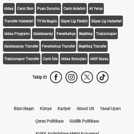
KEŞFET
iddaa
Canlı Skor
Puan Durumu
Canlı Anlatım
At Yarışı
Transfer Haberleri
TV'de Bugün
Süper Lig Fikstür
Süper Lig Haberleri
iddaa Programı
Galatasaray
Fenerbahçe
Beşiktaş
Trabzonspor
Galatasaray Transfer
Fenerbahçe Transfer
Beşiktaş Transfer
Trabzonspor Transfer
Canlı İzle
iddaa Sonuçları
Aktif Sayaç
Takip Et
Bize Ulaşın
Künye
Kariyer
About US
Yasal Uyarı
Çerez Politikası
Gizlilik Politikası