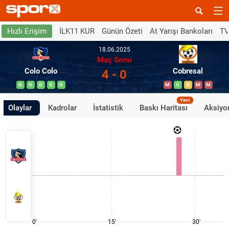
İLK11 KUR
Günün Özeti
At Yarışı Bankoları
TV
Hızlı Erişim
18.06.2025
Maç Sonu
Colo Colo
Cobresal
4 - 0
G
G
G
G
G
M
G
B
M
M
Yeni
Olaylar
Kadrolar
İstatistik
Baskı Haritası
Aksiyon
0'
15'
30'