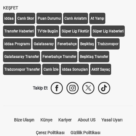
KEŞFET
iddaa
Canlı Skor
Puan Durumu
Canlı Anlatım
At Yarışı
Transfer Haberleri
TV'de Bugün
Süper Lig Fikstür
Süper Lig Haberleri
iddaa Programı
Galatasaray
Fenerbahçe
Beşiktaş
Trabzonspor
Galatasaray Transfer
Fenerbahçe Transfer
Beşiktaş Transfer
Trabzonspor Transfer
Canlı İzle
iddaa Sonuçları
Aktif Sayaç
Takip Et
Bize Ulaşın
Künye
Kariyer
About US
Yasal Uyarı
Çerez Politikası
Gizlilik Politikası