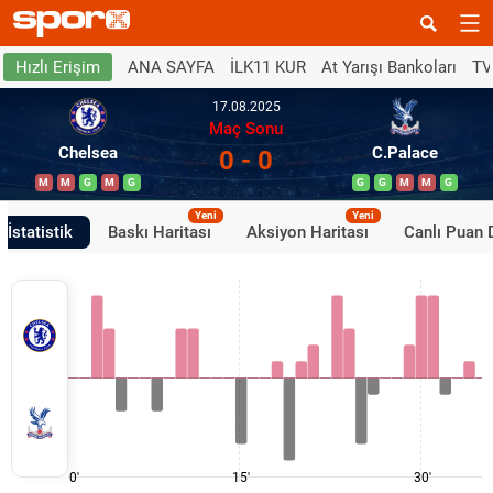
ANA SAYFA
İLK11 KUR
At Yarışı Bankoları
TV
Hızlı Erişim
17.08.2025
Maç Sonu
Chelsea
C.Palace
0 - 0
M
M
G
M
G
G
G
M
M
G
Yeni
Yeni
İstatistik
Baskı Haritası
Aksiyon Haritası
Canlı Puan
0'
15'
30'