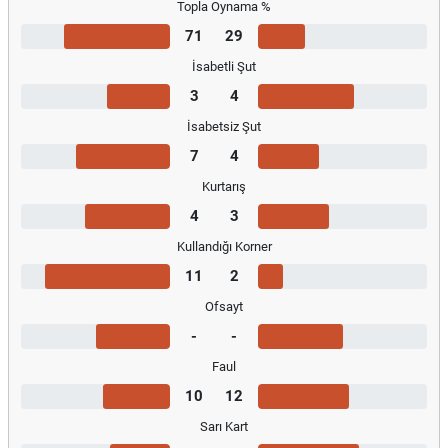
Topla Oynama %
71
29
İsabetli Şut
3
4
İsabetsiz Şut
7
4
Kurtarış
4
3
Kullandığı Korner
11
2
Ofsayt
-
-
Faul
10
12
Sarı Kart