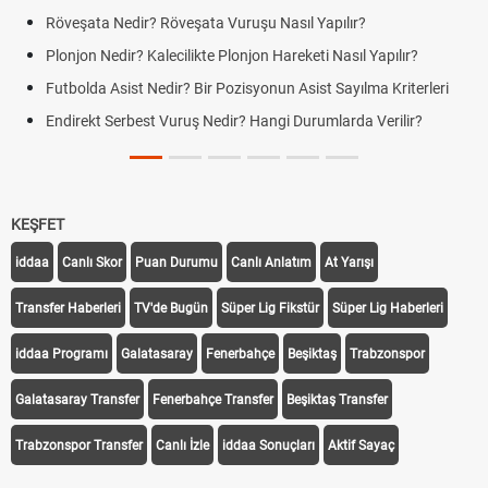
Röveşata Nedir? Röveşata Vuruşu Nasıl Yapılır?
Plonjon Nedir? Kalecilikte Plonjon Hareketi Nasıl Yapılır?
Futbolda Asist Nedir? Bir Pozisyonun Asist Sayılma Kriterleri
Endirekt Serbest Vuruş Nedir? Hangi Durumlarda Verilir?
KEŞFET
iddaa
Canlı Skor
Puan Durumu
Canlı Anlatım
At Yarışı
Transfer Haberleri
TV'de Bugün
Süper Lig Fikstür
Süper Lig Haberleri
iddaa Programı
Galatasaray
Fenerbahçe
Beşiktaş
Trabzonspor
Galatasaray Transfer
Fenerbahçe Transfer
Beşiktaş Transfer
Trabzonspor Transfer
Canlı İzle
iddaa Sonuçları
Aktif Sayaç