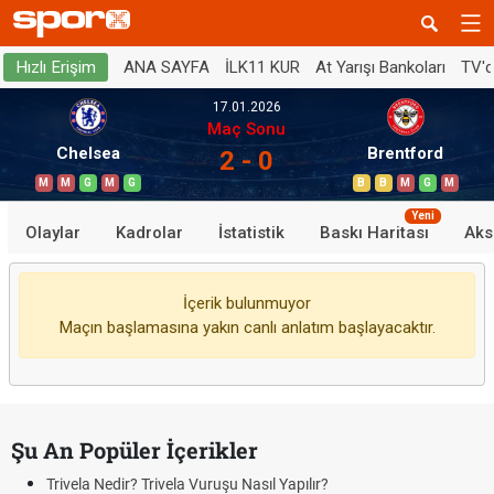
ANA SAYFA
İLK11 KUR
At Yarışı Bankoları
TV'
Hızlı Erişim
17.01.2026
Maç Sonu
Chelsea
Brentford
2 - 0
M
M
G
M
G
B
B
M
G
M
Yeni
Olaylar
Kadrolar
İstatistik
Baskı Haritası
Aks
İçerik bulunmuyor
Maçın başlamasına yakın canlı anlatım başlayacaktır.
Şu An Popüler İçerikler
Trivela Nedir? Trivela Vuruşu Nasıl Yapılır?