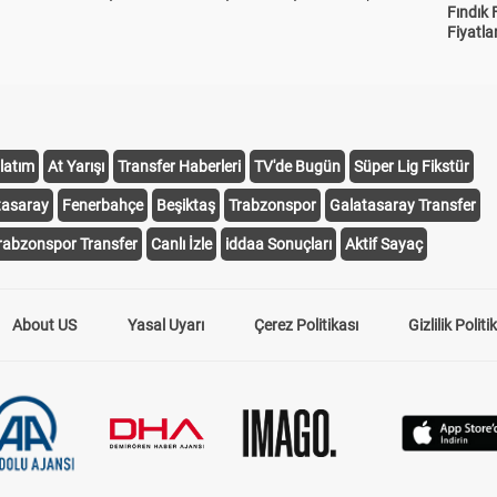
Fındık 
Fiyatla
latım
At Yarışı
Transfer Haberleri
TV'de Bugün
Süper Lig Fikstür
tasaray
Fenerbahçe
Beşiktaş
Trabzonspor
Galatasaray Transfer
rabzonspor Transfer
Canlı İzle
iddaa Sonuçları
Aktif Sayaç
About US
Yasal Uyarı
Çerez Politikası
Gizlilik Politi