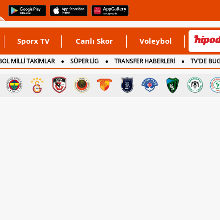
Sporx TV
Canlı Skor
Voleybol
OL MİLLİ TAKIMLAR
SÜPER LİG
TRANSFER HABERLERİ
TV'DE BU