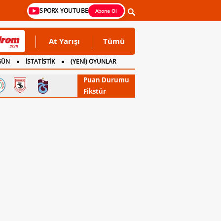
SPORX YOUTUBE
Abone Ol
At Yarışı
Tümü
GÜN
İSTATİSTİK
(YENİ) OYUNLAR
Puan Durumu
Fikstür