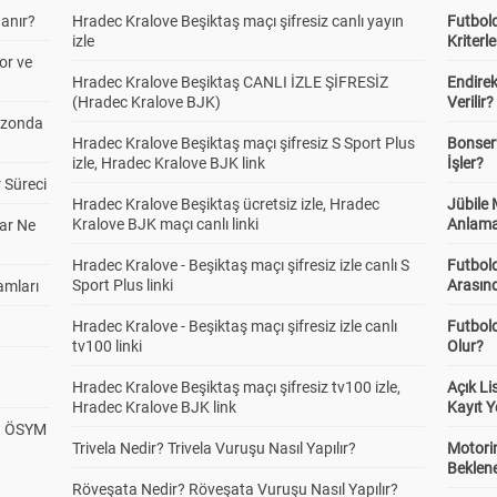
anır?
Hradec Kralove Beşiktaş maçı şifresiz canlı yayın
Futbold
izle
Kriterle
or ve
Hradec Kralove Beşiktaş CANLI İZLE ŞİFRESİZ
Endire
(Hradec Kralove BJK)
Verilir?
ezonda
Hradec Kralove Beşiktaş maçı şifresiz S Sport Plus
Bonserv
izle, Hradec Kralove BJK link
İşler?
 Süreci
Hradec Kralove Beşiktaş ücretsiz izle, Hradec
Jübile
Kralove BJK maçı canlı linki
Anlama
ar Ne
Hradec Kralove - Beşiktaş maçı şifresiz izle canlı S
Futbold
Sport Plus linki
Arasınd
amları
Hradec Kralove - Beşiktaş maçı şifresiz izle canlı
Futbol
tv100 linki
Olur?
Hradec Kralove Beşiktaş maçı şifresiz tv100 izle,
Açık L
Hradec Kralove BJK link
Kayıt Y
? ÖSYM
Trivela Nedir? Trivela Vuruşu Nasıl Yapılır?
Motorin
Beklene
Röveşata Nedir? Röveşata Vuruşu Nasıl Yapılır?