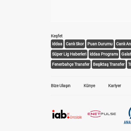
Keşfet
iddaa
Canlı Skor
Puan Durumu
Canlı An
Süper Lig Haberleri
iddaa Programı
Gala
Fenerbahçe Transfer
Beşiktaş Transfer
T
Bize Ulaşın
Künye
Kariyer