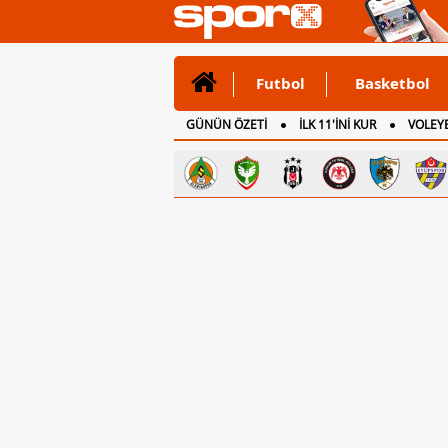
Futbol
Basketbol
GÜNÜN ÖZETİ
İLK 11'İNİ KUR
VOLEYB
CANLI ANLATIM
İNGİLTERE