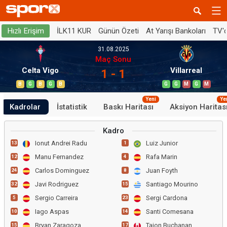
İLK11 KUR
Günün Özeti
At Yarışı Bankoları
TV'
Hızlı Erişim
31.08.2025
Maç Sonu
Celta Vigo
Villarreal
1 - 1
B
G
B
G
B
G
G
M
G
M
Yeni
Ye
Kadrolar
İstatistik
Baskı Haritası
Aksiyon Haritas
Kadro
Ionut Andrei Radu
Luiz Junior
13
1
Manu Fernandez
Rafa Marin
12
4
Carlos Dominguez
Juan Foyth
24
8
Javi Rodriguez
Santiago Mourino
32
15
Sergio Carreira
Sergi Cardona
5
23
Iago Aspas
Santi Comesana
10
14
Bryan Zaragoza
Tajon Buchanan
15
17