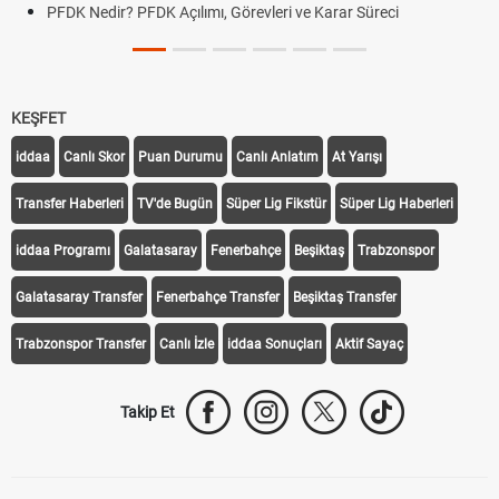
PFDK Nedir? PFDK Açılımı, Görevleri ve Karar Süreci
KEŞFET
iddaa
Canlı Skor
Puan Durumu
Canlı Anlatım
At Yarışı
Transfer Haberleri
TV'de Bugün
Süper Lig Fikstür
Süper Lig Haberleri
iddaa Programı
Galatasaray
Fenerbahçe
Beşiktaş
Trabzonspor
Galatasaray Transfer
Fenerbahçe Transfer
Beşiktaş Transfer
Trabzonspor Transfer
Canlı İzle
iddaa Sonuçları
Aktif Sayaç
Takip Et