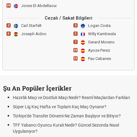
Jones El-Abdellaoui
39
Cezalı / Sakat Bilgileri
Carl Starfelt
Logan Costa
2
2
Joseph Aidoo
Willy Kambwala
4
5
Gerard Moreno
7
Ayoze Perez
22
Pau Cabanes
33
Şu An Popüler İçerikler
Hazırlık Maçı ve Dostluk Maçı Nedir? Resmî Maçlardan Farkları
Süper Lig Kaç Hafta ve Toplam Kaç Maç Oynanır?
Türkiye'de Transfer Dönemi Ne Zaman Başlıyor ve Bitiyor?
TFF Yabancı Oyuncu Kuralı Nedir? Güncel Sezonda Nasıl
Uygulanıyor?