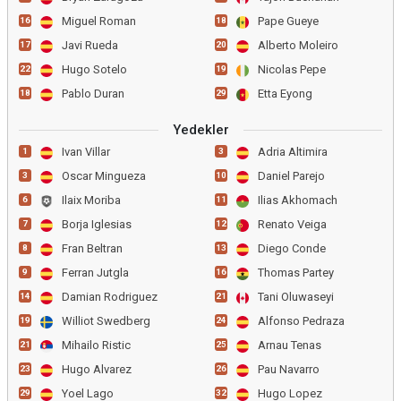
Miguel Roman
Pape Gueye
16
18
Javi Rueda
Alberto Moleiro
17
20
Hugo Sotelo
Nicolas Pepe
22
19
Pablo Duran
Etta Eyong
18
29
Yedekler
Ivan Villar
Adria Altimira
1
3
Oscar Mingueza
Daniel Parejo
3
10
Ilaix Moriba
Ilias Akhomach
6
11
Borja Iglesias
Renato Veiga
7
12
Fran Beltran
Diego Conde
8
13
Ferran Jutgla
Thomas Partey
9
16
Damian Rodriguez
Tani Oluwaseyi
14
21
Williot Swedberg
Alfonso Pedraza
19
24
Mihailo Ristic
Arnau Tenas
21
25
Hugo Alvarez
Pau Navarro
23
26
Yoel Lago
Hugo Lopez
29
32