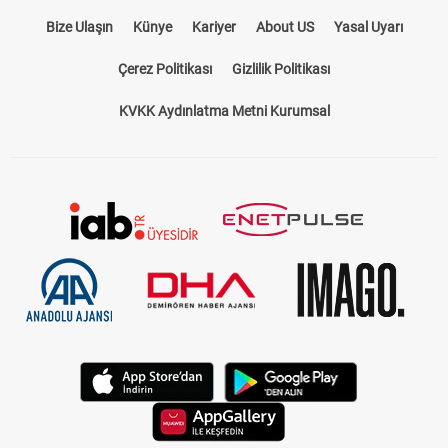
Bize Ulaşın
Künye
Kariyer
About US
Yasal Uyarı
Çerez Politikası
Gizlilik Politikası
KVKK Aydınlatma Metni Kurumsal