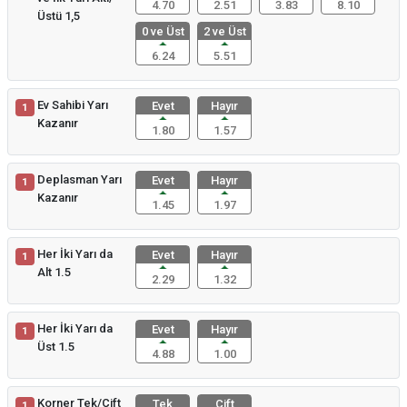
4.70
2.51
3.83
8.10
Üstü 1,5
0 ve Üst
2 ve Üst
6.24
5.51
Ev Sahibi Yarı
Evet
Hayır
1
Kazanır
1.80
1.57
Deplasman Yarı
Evet
Hayır
1
Kazanır
1.45
1.97
Her İki Yarı da
Evet
Hayır
1
Alt 1.5
2.29
1.32
Her İki Yarı da
Evet
Hayır
1
Üst 1.5
4.88
1.00
Korner Tek/Çift
Tek
Çift
1