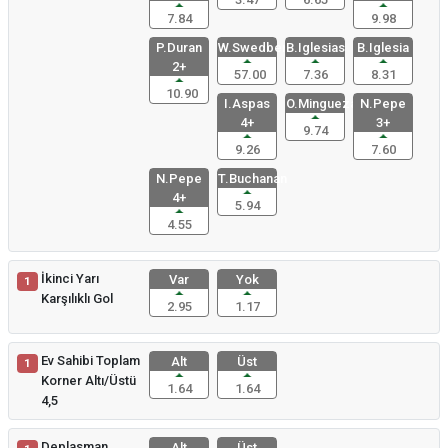
7.84
9.98
P.Duran
W.Swedber
B.Iglesias
B.Iglesia
2+
57.00
7.36
8.31
10.90
I.Aspas
O.Mingueza
N.Pepe
4+
3+
9.74
9.26
7.60
N.Pepe
T.Buchanan
4+
5.94
4.55
İkinci Yarı
Var
Yok
1
Karşılıklı Gol
2.95
1.17
Ev Sahibi Toplam
Alt
Üst
1
Korner Altı/Üstü
1.64
1.64
4,5
Deplasman
Alt
Üst