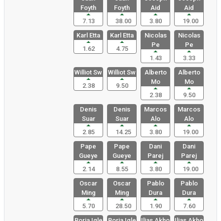
Foyth
Foyth
Aid
Aid
7.13
38.00
3.80
19.00
Karl Etta
Karl Etta
Nicolas
Nicolas
Pe
Pe
1.62
4.75
1.43
3.33
Williot Sw
Williot Sw
Alberto
Alberto
Mo
Mo
2.38
9.50
2.38
9.50
Denis
Denis
Marcos
Marcos
Suar
Suar
Alo
Alo
2.85
14.25
3.80
19.00
Pape
Pape
Dani
Dani
Gueye
Gueye
Parej
Parej
2.14
8.55
3.80
19.00
Oscar
Oscar
Pablo
Pablo
Ming
Ming
Dura
Dura
5.70
28.50
1.90
7.60
Borja Igle
Borja Igle
Ilias Akho
Ilias Akho