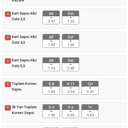
Kazanır
Kart Sayısı Altı/
Alt
Üst
1
Üstü 3,5
2.47
1.23
Kart Sayısı Altı/
Alt
Üst
1
Üstü 4,5
1.63
1.65
Kart Sayısı Altı/
Alt
Üst
1
Üstü 5,5
1.24
2.45
Toplam Korner
0-8
9-11
12+
1
Sayısı
1.84
2.54
3.41
İlk Yarı Toplam
0-4
5-6
7+
1
Korner Sayısı
1.46
3.02
4.63