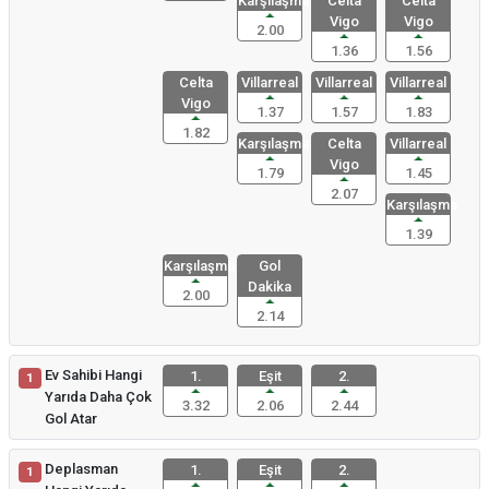
Karşılaşma
Celta
Celta
Vigo
Vigo
2.00
1.36
1.56
Celta
Villarreal
Villarreal
Villarreal
Vigo
1.37
1.57
1.83
1.82
Karşılaşma
Celta
Villarreal
Vigo
1.79
1.45
2.07
Karşılaşma
1.39
Karşılaşma
Gol
Dakika
2.00
2.14
Ev Sahibi Hangi
1.
Eşit
2.
1
Yarıda Daha Çok
3.32
2.06
2.44
Gol Atar
Deplasman
1.
Eşit
2.
1