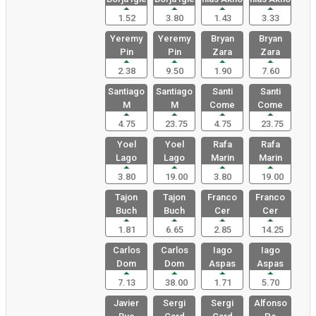
1.52
3.80
1.43
3.33
Yeremy
Yeremy
Bryan
Bryan
Pin
Pin
Zara
Zara
2.38
9.50
1.90
7.60
Santiago
Santiago
Santi
Santi
M
M
Come
Come
4.75
23.75
4.75
23.75
Yoel
Yoel
Rafa
Rafa
Lago
Lago
Marin
Marin
3.80
19.00
3.80
19.00
Tajon
Tajon
Franco
Franco
Buch
Buch
Cer
Cer
1.81
6.65
2.85
14.25
Carlos
Carlos
Iago
Iago
Dom
Dom
Aspas
Aspas
7.13
38.00
1.71
5.70
Javier
Sergi
Sergi
Alfonso