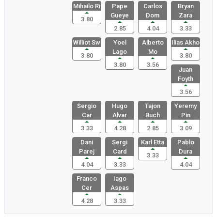
Mihailo Ri
Pape
Carlos
Bryan
Gueye
Dom
Zara
3.80
2.85
4.04
3.33
Williot Sw
Yoel
Alberto
Ilias Akho
Lago
Mo
3.80
3.80
3.80
3.56
Juan
Foyth
3.56
Sergio
Hugo
Tajon
Yeremy
Car
Alvar
Buch
Pin
3.33
4.28
2.85
3.09
Dani
Sergi
Karl Etta
Pablo
Parej
Card
Dura
3.33
4.04
3.33
4.04
Franco
Iago
Cer
Aspas
4.28
3.33