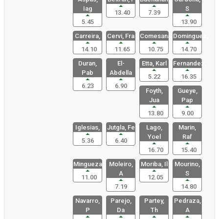
Iag
S
13.40
7.39
5.45
13.90
Carreira,
Cervi, Fra
Comesana,
Dominguez,
14.10
11.65
10.75
14.70
Duran,
El-
Etta, Karl
Fernandez,
Pab
Abdella
5.22
16.35
6.23
6.90
Foyth,
Gueye,
Jua
Pap
13.80
9.00
Iglesias,
Jutgla, Fe
Lago,
Marin,
Yoel
Raf
5.36
6.40
16.70
15.40
Mingueza,
Moleiro,
Moriba, Il
Mourino,
A
S
11.00
12.05
7.19
14.80
Navarro,
Parejo,
Partey,
Pedraza,
P
Da
Th
A