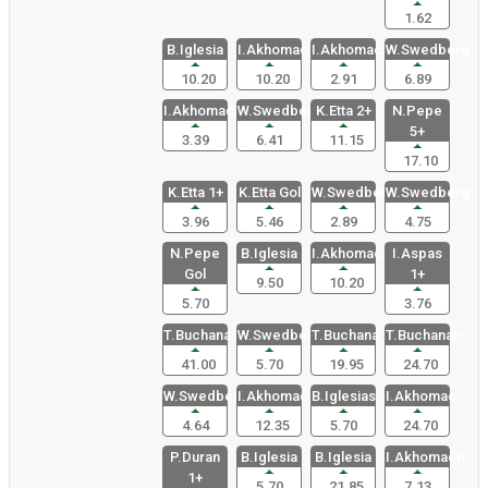
1.62
B.Iglesia
I.Akhomac
I.Akhomach
W.Swedberg
10.20
10.20
2.91
6.89
I.Akhomach
W.Swedber
K.Etta 2+
N.Pepe
5+
3.39
6.41
11.15
17.10
K.Etta 1+
K.Etta Gol
W.Swedberg
W.Swedberg
3.96
5.46
2.89
4.75
N.Pepe
B.Iglesia
I.Akhomac
I.Aspas
Gol
1+
9.50
10.20
5.70
3.76
T.Buchana
W.Swedberg
T.Buchana
T.Buchanan
41.00
5.70
19.95
24.70
W.Swedberg
I.Akhomac
B.Iglesias
I.Akhomac
4.64
12.35
5.70
24.70
P.Duran
B.Iglesia
B.Iglesia
I.Akhomach
1+
5.70
21.85
7.13