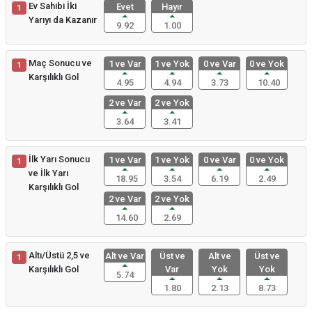
Ev Sahibi İki
Evet
Hayır
1
Yarıyı da Kazanır
9.92
1.00
Maç Sonucu ve
1 ve Var
1 ve Yok
0 ve Var
0 ve Yok
1
Karşılıklı Gol
4.95
4.94
3.73
10.40
2 ve Var
2 ve Yok
3.64
3.41
İlk Yarı Sonucu
1 ve Var
1 ve Yok
0 ve Var
0 ve Yok
1
ve İlk Yarı
18.95
3.54
6.19
2.49
Karşılıklı Gol
2 ve Var
2 ve Yok
14.60
2.69
Altı/Üstü 2,5 ve
Alt ve Var
Üst ve
Alt ve
Üst ve
1
Karşılıklı Gol
Var
Yok
Yok
5.74
1.80
2.13
8.73