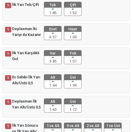
İlk Yarı Tek/Çift
Tek
Çift
1
1.85
1.52
Deplasman İki
Evet
Hayır
1
Yarıyı da Kazanır
6.37
1.00
İlk Yarı Karşılıklı
Var
Yok
1
Gol
3.85
1.07
Ev Sahibi İlk Yarı
Alt
Üst
1
Altı/Üstü 0,5
1.44
1.99
Deplasman İlk
Alt
Üst
1
Yarı Altı/Üstü 0,5
1.63
1.72
İlk Yarı Sonucu
1 ve Alt
0 ve Alt
2 ve Alt
1 ve Üst
1
ve İlk Yarı Altı/