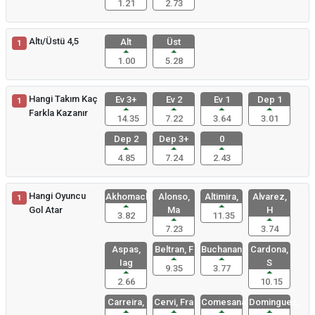
1.21
2.73
Altı/Üstü 4,5
Alt
Üst
1
1.00
5.28
Hangi Takım Kaç
Ev 3+
Ev 2
Ev 1
Dep 1
1
Farkla Kazanır
14.35
7.22
3.64
3.01
Dep 2
Dep 3+
0
4.85
7.24
2.43
Hangi Oyuncu
Akhomach,
Alonso,
Altimira,
Alvarez,
1
Gol Atar
Ma
H
3.82
11.35
7.23
3.74
Aspas,
Beltran, F
Buchanan,
Cardona,
Iag
S
9.35
3.77
2.66
10.15
Carreira,
Cervi, Fra
Comesana,
Dominguez,