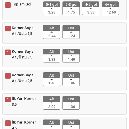
Toplam Gol
0-1 gol
2-3 gol
4-5 gol
6+ gol
1
3.28
1.75
3.33
12.60
Korner Sayısı
Alt
Üst
1
Altı/Üstü 7,5
2.44
1.24
Korner Sayısı
Alt
Üst
1
Altı/Üstü 8,5
1.83
1.49
Korner Sayısı
Alt
Üst
1
Altı/Üstü 9,5
1.46
1.86
İlk Yarı Korner
Alt
Üst
1
3,5
2.09
1.36
İlk Yarı Korner
Alt
Üst
1
4,5