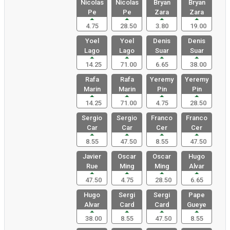
Nicolas
Nicolas
Bryan
Bryan
Pe
Pe
Zara
Zara
4.75
28.50
3.80
19.00
Yoel
Yoel
Denis
Denis
Lago
Lago
Suar
Suar
14.25
71.00
6.65
38.00
Rafa
Rafa
Yeremy
Yeremy
Marin
Marin
Pin
Pin
14.25
71.00
4.75
28.50
Sergio
Sergio
Franco
Franco
Car
Car
Cer
Cer
8.55
47.50
8.55
47.50
Javier
Oscar
Oscar
Hugo
Rue
Ming
Ming
Alvar
47.50
4.75
28.50
6.65
Hugo
Sergi
Sergi
Pape
Alvar
Card
Card
Gueye
38.00
8.55
47.50
8.55