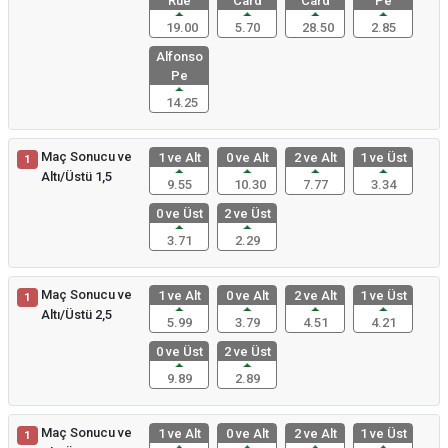
Rue
Card
Card
Pe
19.00
5.70
28.50
2.85
Alfonso
Pe
14.25
Maç Sonucu ve
1 ve Alt
0 ve Alt
2 ve Alt
1 ve Üst
1
Altı/Üstü 1,5
9.55
10.30
7.77
3.34
0 ve Üst
2 ve Üst
3.71
2.29
Maç Sonucu ve
1 ve Alt
0 ve Alt
2 ve Alt
1 ve Üst
1
Altı/Üstü 2,5
5.99
3.79
4.51
4.21
0 ve Üst
2 ve Üst
9.89
2.89
Maç Sonucu ve
1 ve Alt
0 ve Alt
2 ve Alt
1 ve Üst
1