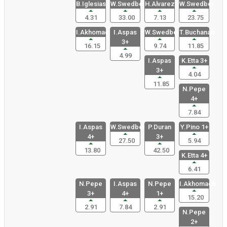
B.Iglesias
W.Swedberg
H.Alvarez
W.Swedber
4.31
33.00
7.13
23.75
I.Akhomac
I.Aspas
W.Swedber
T.Buchanan
3+
16.15
9.74
11.85
4.99
I.Aspas
K.Etta 3+
3+
4.04
11.85
N.Pepe
4+
7.84
I.Aspas
W.Swedber
P.Duran
Y.Pino 1+
4+
3+
27.50
5.94
13.80
42.50
K.Etta 4+
6.41
N.Pepe
I.Aspas
N.Pepe
I.Akhomach
3+
4+
1+
15.20
2.91
7.84
2.91
N.Pepe
2+