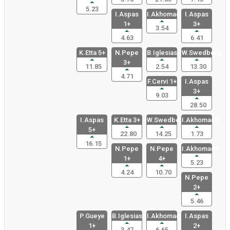
5.23
I.Aspas
I.Akhomac
I.Aspas
1+
3+
3.54
4.63
6.41
K.Etta 5+
N.Pepe
B.Iglesias
W.Swedberg
3+
11.85
2.54
13.30
4.71
F.Cervi 1+
I.Aspas
3+
9.03
28.50
I.Aspas
K.Etta 3+
W.Swedber
I.Akhomach
5+
22.80
14.25
1.73
16.15
N.Pepe
N.Pepe
I.Akhomach
1+
4+
5.23
4.24
10.70
N.Pepe
2+
5.46
P.Gueye
B.Iglesias
I.Akhomac
I.Aspas
1+
2+
3.47
6.65