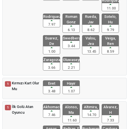
Rodriguez,
11.00
Rodriguez,
Roman
Rueda,
Sotelo,
Gonz
Jav
Hu
7.97
6.13
8.62
9.79
Suarez,
Swedberg,
Valou,
Veiga,
De
Jea
Ren
3.44
1.00
13.45
8.59
Zaragoza,
Oluwaseyi,
3.66
2.21
Kırmızı Kart Olur
Evet
Hayır
1
Mu
3.48
1.07
İlk Golü Atan
Akhomach,
Alonso,
Altimira,
Alvarez,
1
Oyuncu
Ma
H
7.46
14.70
11.60
7.33
Aspas,
Beltran, F
Buchanan,
Cardona,