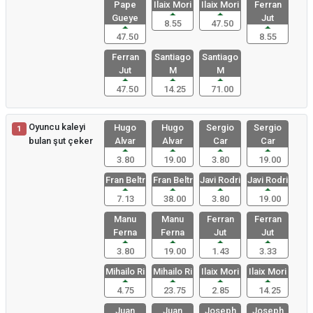
Pape
Ilaix Mori
Ilaix Mori
Ferran
Gueye
Jut
8.55
47.50
47.50
8.55
Ferran
Santiago
Santiago
Jut
M
M
47.50
14.25
71.00
Oyuncu kaleyi
Hugo
Hugo
Sergio
Sergio
1
bulan şut çeker
Alvar
Alvar
Car
Car
3.80
19.00
3.80
19.00
Fran Beltr
Fran Beltr
Javi Rodri
Javi Rodri
7.13
38.00
3.80
19.00
Manu
Manu
Ferran
Ferran
Ferna
Ferna
Jut
Jut
3.80
19.00
1.43
3.33
Mihailo Ri
Mihailo Ri
Ilaix Mori
Ilaix Mori
4.75
23.75
2.85
14.25
Juan
Juan
Joseph
Joseph