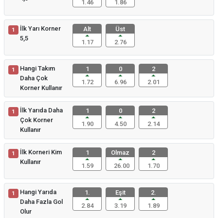
1.46
1.86
İlk Yarı Korner
Alt
Üst
1
5,5
1.17
2.76
Hangi Takım
1
0
2
1
Daha Çok
1.72
6.96
2.01
Korner Kullanır
İlk Yarıda Daha
1
0
2
1
Çok Korner
1.90
4.50
2.14
Kullanır
İlk Korneri Kim
1
Olmaz
2
1
Kullanır
1.59
26.00
1.70
Hangi Yarıda
1.
Eşit
2.
1
Daha Fazla Gol
2.84
3.19
1.89
Olur