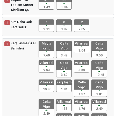
1
Toplam Korner
1.49
1.84
Altı/Üstü 4,5
Kim Daha Çok
1
0
2
1
Kart Görür
2.11
3.89
2.05
Karşılaşma Özel
Maçta
Celta
Villarreal
Celta
1
Bahisleri
Kend
Vigo
Vigo
3.04
7.60
3.42
9.50
Villarreal
Celta
Villarreal
Celta
Vigo
Vigo
9.03
3.56
3.69
10.45
Villarreal
Karşılaşma
Celta
Celta
Vigo
Vigo
10.45
1.81
1.37
1.81
Celta
Villarreal
Villarreal
Villarreal
Vigo
1.33
1.76
2.49
2.49