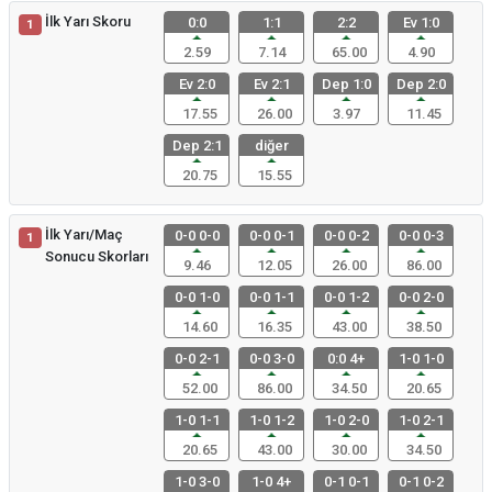
İlk Yarı Skoru
0:0
1:1
2:2
Ev 1:0
1
2.59
7.14
65.00
4.90
Ev 2:0
Ev 2:1
Dep 1:0
Dep 2:0
17.55
26.00
3.97
11.45
Dep 2:1
diğer
20.75
15.55
İlk Yarı/Maç
0-0 0-0
0-0 0-1
0-0 0-2
0-0 0-3
1
Sonucu Skorları
9.46
12.05
26.00
86.00
0-0 1-0
0-0 1-1
0-0 1-2
0-0 2-0
14.60
16.35
43.00
38.50
0-0 2-1
0-0 3-0
0:0 4+
1-0 1-0
52.00
86.00
34.50
20.65
1-0 1-1
1-0 1-2
1-0 2-0
1-0 2-1
20.65
43.00
30.00
34.50
1-0 3-0
1-0 4+
0-1 0-1
0-1 0-2