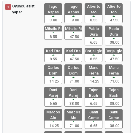
Oyuncu asist
Iago
Iago
Alberto
Alberto
1
yapar
Aspas
Aspas
Mo
Mo
3.80
19.00
8.55
47.50
Mihailo Ri
Mihailo Ri
Pablo
Pablo
Dura
Dura
8.55
47.50
6.65
38.00
Karl Etta
Karl Etta
Borja Igle
Borja Igle
8.55
47.50
8.55
47.50
Carlos
Carlos
Manu
Manu
Dom
Dom
Ferna
Ferna
14.25
71.00
14.25
71.00
Dani
Dani
Tajon
Tajon
Parej
Parej
Buch
Buch
6.65
38.00
6.65
38.00
Marcos
Marcos
Santi
Santi
Alo
Alo
Come
Come
14.25
71.00
6.65
38.00