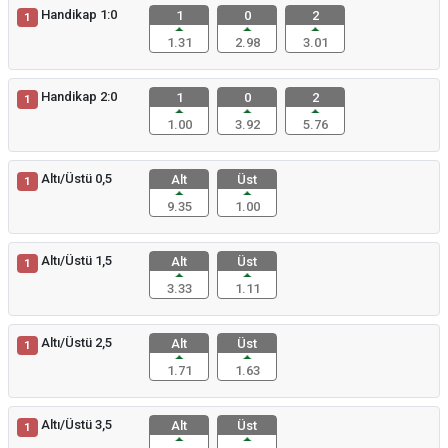
Handikap 1:0
1
0
2
1
1.31
2.98
3.01
Handikap 2:0
1
0
2
1
1.00
3.92
5.76
Altı/Üstü 0,5
Alt
Üst
1
9.35
1.00
Altı/Üstü 1,5
Alt
Üst
1
3.33
1.11
Altı/Üstü 2,5
Alt
Üst
1
1.71
1.63
Altı/Üstü 3,5
Alt
Üst
1