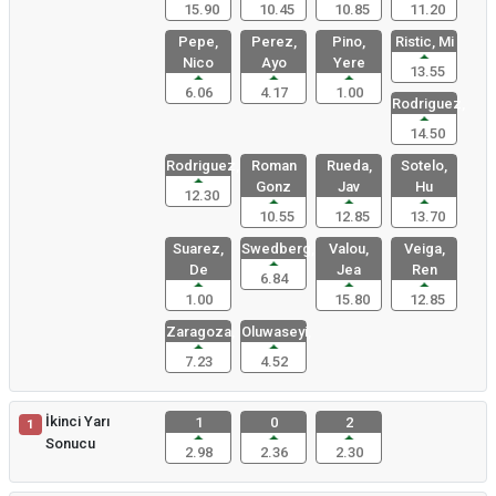
15.90
10.45
10.85
11.20
Pepe,
Perez,
Pino,
Ristic, Mi
Nico
Ayo
Yere
13.55
6.06
4.17
1.00
Rodriguez,
14.50
Rodriguez,
Roman
Rueda,
Sotelo,
Gonz
Jav
Hu
12.30
10.55
12.85
13.70
Suarez,
Swedberg,
Valou,
Veiga,
De
Jea
Ren
6.84
1.00
15.80
12.85
Zaragoza,
Oluwaseyi,
7.23
4.52
İkinci Yarı
1
0
2
1
Sonucu
2.98
2.36
2.30