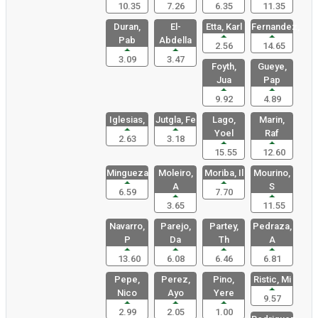
10.35
7.26
6.35
11.35
Duran,
El-
Etta, Karl
Fernandez,
Pab
Abdella
2.56
14.65
3.09
3.47
Foyth,
Gueye,
Jua
Pap
9.92
4.89
Iglesias,
Jutgla, Fe
Lago,
Marin,
Yoel
Raf
2.63
3.18
15.55
12.60
Mingueza,
Moleiro,
Moriba, Il
Mourino,
A
S
6.59
7.70
3.65
11.55
Navarro,
Parejo,
Partey,
Pedraza,
P
Da
Th
A
13.60
6.08
6.46
6.81
Pepe,
Perez,
Pino,
Ristic, Mi
Nico
Ayo
Yere
9.57
2.99
2.05
1.00