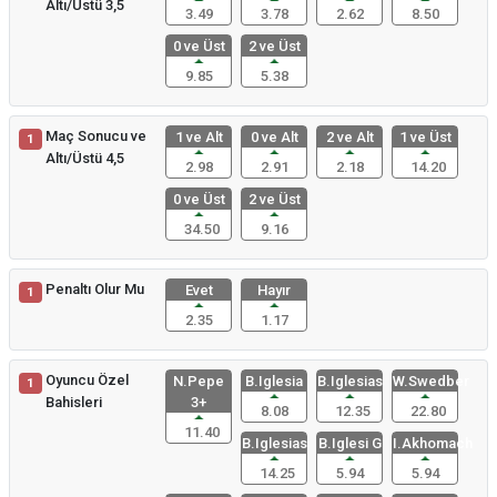
Altı/Üstü 3,5
3.49
3.78
2.62
8.50
0 ve Üst
2 ve Üst
9.85
5.38
Maç Sonucu ve
1 ve Alt
0 ve Alt
2 ve Alt
1 ve Üst
1
Altı/Üstü 4,5
2.98
2.91
2.18
14.20
0 ve Üst
2 ve Üst
34.50
9.16
Penaltı Olur Mu
Evet
Hayır
1
2.35
1.17
Oyuncu Özel
N.Pepe
B.Iglesia
B.Iglesias
W.Swedber
1
Bahisleri
3+
8.08
12.35
22.80
11.40
B.Iglesias
B.Iglesi G
I.Akhomach
14.25
5.94
5.94