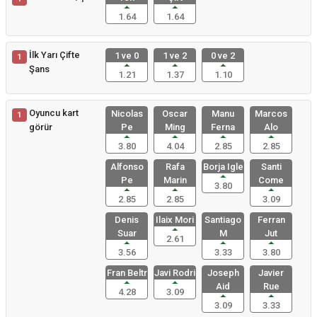
1.64
1.64
İlk Yarı Çifte
1 ve 0
1 ve 2
0 ve 2
1
Şans
1.21
1.37
1.10
Oyuncu kart
Nicolas
Oscar
Manu
Marcos
1
görür
Pe
Ming
Ferna
Alo
3.80
4.04
2.85
2.85
Alfonso
Rafa
Borja Igle
Santi
Pe
Marin
Come
3.80
2.85
2.85
3.09
Denis
Ilaix Mori
Santiago
Ferran
Suar
M
Jut
2.61
3.56
3.33
3.80
Fran Beltr
Javi Rodri
Joseph
Javier
Aid
Rue
4.28
3.09
3.09
3.33