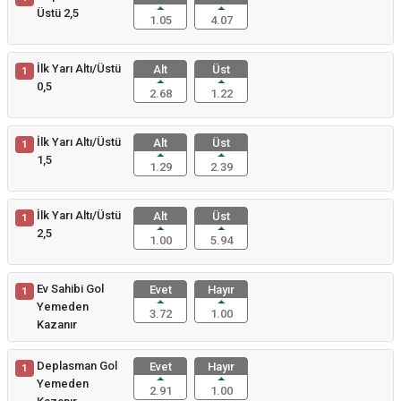
Üstü 2,5
1.05
4.07
İlk Yarı Altı/Üstü
Alt
Üst
1
0,5
2.68
1.22
İlk Yarı Altı/Üstü
Alt
Üst
1
1,5
1.29
2.39
İlk Yarı Altı/Üstü
Alt
Üst
1
2,5
1.00
5.94
Ev Sahibi Gol
Evet
Hayır
1
Yemeden
3.72
1.00
Kazanır
Deplasman Gol
Evet
Hayır
1
Yemeden
2.91
1.00