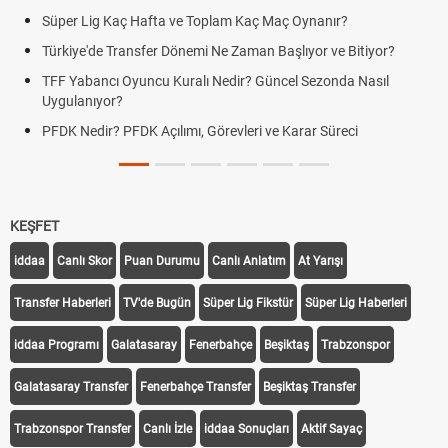
Süper Lig Kaç Hafta ve Toplam Kaç Maç Oynanır?
Türkiye'de Transfer Dönemi Ne Zaman Başlıyor ve Bitiyor?
TFF Yabancı Oyuncu Kuralı Nedir? Güncel Sezonda Nasıl
Uygulanıyor?
PFDK Nedir? PFDK Açılımı, Görevleri ve Karar Süreci
KEŞFET
iddaa
Canlı Skor
Puan Durumu
Canlı Anlatım
At Yarışı
Transfer Haberleri
TV'de Bugün
Süper Lig Fikstür
Süper Lig Haberleri
iddaa Programı
Galatasaray
Fenerbahçe
Beşiktaş
Trabzonspor
Galatasaray Transfer
Fenerbahçe Transfer
Beşiktaş Transfer
Trabzonspor Transfer
Canlı İzle
iddaa Sonuçları
Aktif Sayaç