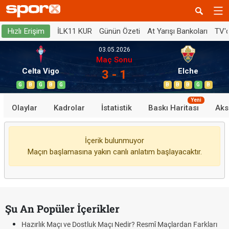
İLK11 KUR
Günün Özeti
At Yarışı Bankoları
TV'
Hızlı Erişim
03.05.2026
Maç Sonu
Celta Vigo
Elche
3 - 1
G
B
G
B
G
B
B
B
G
B
Yeni
Olaylar
Kadrolar
İstatistik
Baskı Haritası
Aks
İçerik bulunmuyor
Maçın başlamasına yakın canlı anlatım başlayacaktır.
Şu An Popüler İçerikler
Hazırlık Maçı ve Dostluk Maçı Nedir? Resmî Maçlardan Farkları