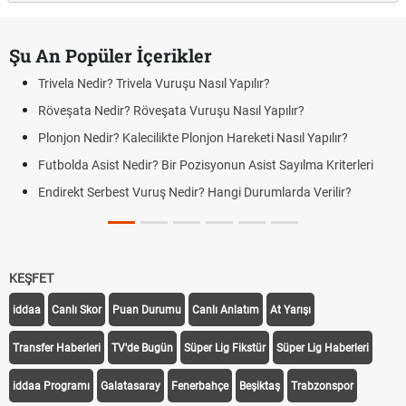
Şu An Popüler İçerikler
Trivela Nedir? Trivela Vuruşu Nasıl Yapılır?
Röveşata Nedir? Röveşata Vuruşu Nasıl Yapılır?
Plonjon Nedir? Kalecilikte Plonjon Hareketi Nasıl Yapılır?
Futbolda Asist Nedir? Bir Pozisyonun Asist Sayılma Kriterleri
Endirekt Serbest Vuruş Nedir? Hangi Durumlarda Verilir?
KEŞFET
iddaa
Canlı Skor
Puan Durumu
Canlı Anlatım
At Yarışı
Transfer Haberleri
TV'de Bugün
Süper Lig Fikstür
Süper Lig Haberleri
iddaa Programı
Galatasaray
Fenerbahçe
Beşiktaş
Trabzonspor