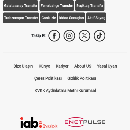
Galatasaray Transfer
Fenerbahçe Transfer
Beşiktaş Transfer
Trabzonspor Transfer
Canlı İzle
iddaa Sonuçları
Aktif Sayaç
Takip Et
Bize Ulaşın
Künye
Kariyer
About US
Yasal Uyarı
Çerez Politikası
Gizlilik Politikası
KVKK Aydınlatma Metni Kurumsal