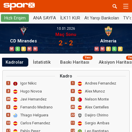
ANA SAYFA
İLK11 KUR
At Yarışı Bankoları
TV'
Hızlı Erişim
10.01.2026
Maç Sonu
CD Mirandes
Almeria
2 - 2
M
G
B
M
M
M
M
B
G
B
Yeni
Ye
Kadrolar
İstatistik
Baskı Haritası
Aksiyon Haritas
Kadro
Igor Nikic
Andres Fernandez
1
1
Hugo Novoa
Alex Munoz
2
3
Javi Hernandez
Nelson Monte
28
4
Fernando Medrano
Alex Centelles
3
20
Thiago Helguera
Daijiro Chirino
6
22
Carlos Fernandez
Sergio Arribas
10
11
Pablo Perez
Leo Baptistao
17
12