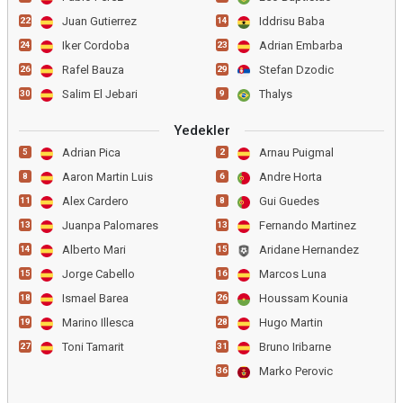
Juan Gutierrez
Iddrisu Baba
22
14
Iker Cordoba
Adrian Embarba
24
23
Rafel Bauza
Stefan Dzodic
26
29
Salim El Jebari
Thalys
30
9
Yedekler
Adrian Pica
Arnau Puigmal
5
2
Aaron Martin Luis
Andre Horta
8
6
Alex Cardero
Gui Guedes
11
8
Juanpa Palomares
Fernando Martinez
13
13
Alberto Mari
Aridane Hernandez
14
15
Jorge Cabello
Marcos Luna
15
16
Ismael Barea
Houssam Kounia
18
26
Marino Illesca
Hugo Martin
19
28
Toni Tamarit
Bruno Iribarne
27
31
Marko Perovic
36