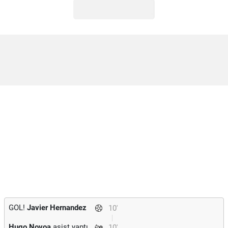
GOL!
Javier Hernandez
10'
Hugo Novoa
asist yaptı.
10'