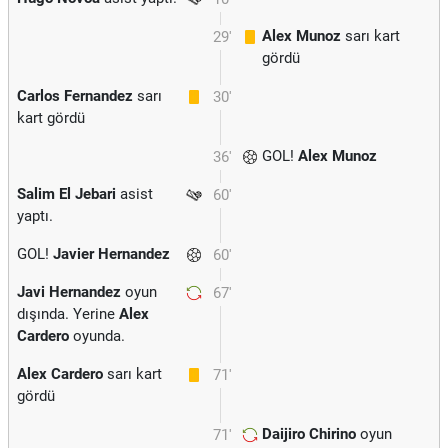
Alex Munoz
sarı kart
29'
gördü
Carlos Fernandez
sarı
30'
kart gördü
GOL!
Alex Munoz
36'
Salim El Jebari
asist
60'
yaptı.
GOL!
Javier Hernandez
60'
Javi Hernandez
oyun
67'
dışında. Yerine
Alex
Cardero
oyunda.
Alex Cardero
sarı kart
71'
gördü
Daijiro Chirino
oyun
71'