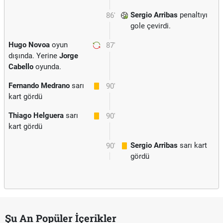
Sergio Arribas
penaltıyı
86'
gole çevirdi.
Hugo Novoa
oyun
87'
dışında. Yerine
Jorge
Cabello
oyunda.
Fernando Medrano
sarı
90'
kart gördü
Thiago Helguera
sarı
90'
kart gördü
Sergio Arribas
sarı kart
90'
gördü
Şu An Popüler İçerikler