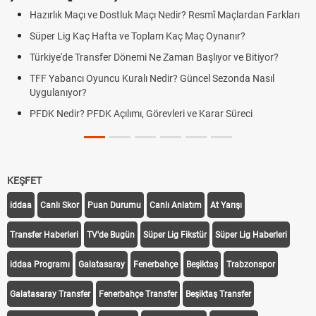
Hazırlık Maçı ve Dostluk Maçı Nedir? Resmî Maçlardan Farkları
Süper Lig Kaç Hafta ve Toplam Kaç Maç Oynanır?
Türkiye'de Transfer Dönemi Ne Zaman Başlıyor ve Bitiyor?
TFF Yabancı Oyuncu Kuralı Nedir? Güncel Sezonda Nasıl
Uygulanıyor?
PFDK Nedir? PFDK Açılımı, Görevleri ve Karar Süreci
KEŞFET
iddaa
Canlı Skor
Puan Durumu
Canlı Anlatım
At Yarışı
Transfer Haberleri
TV'de Bugün
Süper Lig Fikstür
Süper Lig Haberleri
iddaa Programı
Galatasaray
Fenerbahçe
Beşiktaş
Trabzonspor
Galatasaray Transfer
Fenerbahçe Transfer
Beşiktaş Transfer