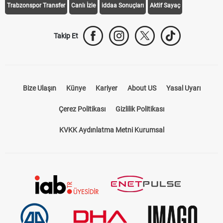
Trabzonspor Transfer
Canlı İzle
iddaa Sonuçları
Aktif Sayaç
Takip Et
Bize Ulaşın
Künye
Kariyer
About US
Yasal Uyarı
Çerez Politikası
Gizlilik Politikası
KVKK Aydınlatma Metni Kurumsal