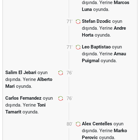
dışında. Yerine
Marcos
Luna
oyunda.
Stefan Dzodic
oyun
71'
dışında. Yerine
Andre
Horta
oyunda.
Leo Baptistao
oyun
71'
dışında. Yerine
Arnau
Puigmal
oyunda.
Salim El Jebari
oyun
76'
dışında. Yerine
Alberto
Mari
oyunda.
Carlos Fernandez
oyun
76'
dışında. Yerine
Toni
Tamarit
oyunda.
Alex Centelles
oyun
80'
dışında. Yerine
Marko
Perovic
oyunda.