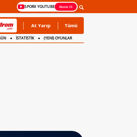
SPORX YOUTUBE
Abone Ol
At Yarışı
Tümü
GÜN
İSTATİSTİK
(YENİ) OYUNLAR