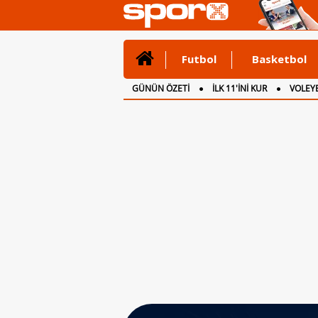
Futbol
Basketbol
GÜNÜN ÖZETİ
İLK 11'İNİ KUR
VOLEYB
CANLI ANLATIM
İNGİLTERE