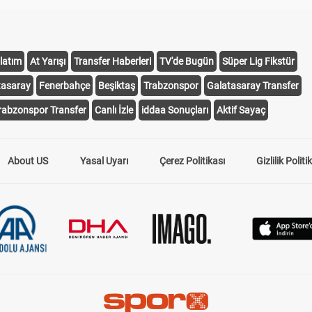
latım
At Yarışı
Transfer Haberleri
TV'de Bugün
Süper Lig Fikstür
tasaray
Fenerbahçe
Beşiktaş
Trabzonspor
Galatasaray Transfer
rabzonspor Transfer
Canlı İzle
iddaa Sonuçları
Aktif Sayaç
About US
Yasal Uyarı
Çerez Politikası
Gizlilik Politi