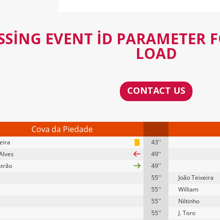
SSING EVENT ID PARAMETER 
LOAD
CONTACT US
Cova da Piedade
eira
43''
Alves
49''
atrão
49''
55''
João Teixeira
55''
William
55''
Niltinho
55''
J. Toro