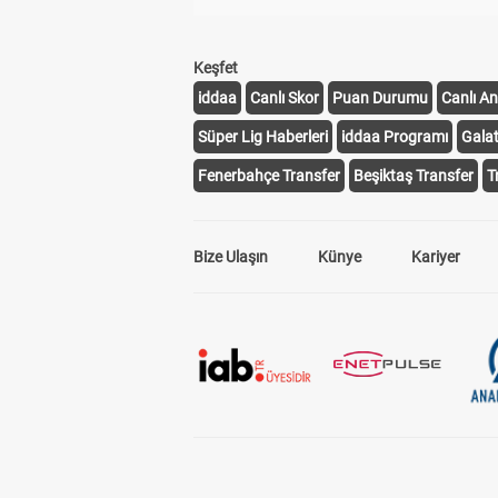
Keşfet
iddaa
Canlı Skor
Puan Durumu
Canlı An
Süper Lig Haberleri
iddaa Programı
Gala
Fenerbahçe Transfer
Beşiktaş Transfer
T
Bize Ulaşın
Künye
Kariyer