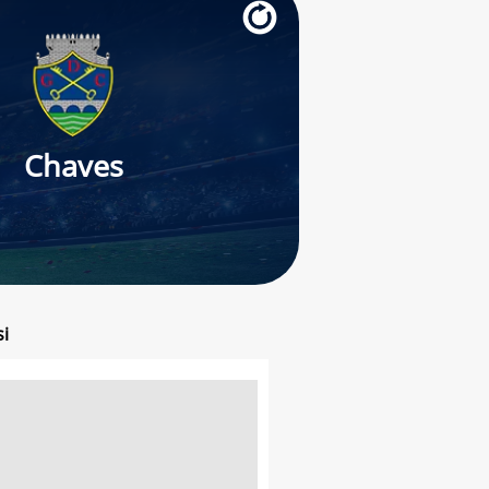
Chaves
si