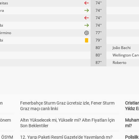
eitas
74''
ira
74''
74''
bi
74''
irmino
77''
bi
79''
80''
João Bachi
80''
Wellington Car
87''
Roberto
en
Fenerbahçe Sturm Graz ücretsiz izle, Fener Sturm
Cristia
Graz maçı canlı linki
Yıldız 
 Dönem
Altın Yükselecek mi, Yükselir mi? Altın Fiyatları İçin
Muhamm
Son Beklentiler
mi?
? ÖSYM
12. Yargı Paketi Resmî Gazete'de Yayımlandı mı?
Polisl