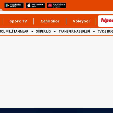
Sporx TV
Canlı Skor
Voleybol
OL MİLLİ TAKIMLAR
SÜPER LİG
TRANSFER HABERLERİ
TV'DE BU