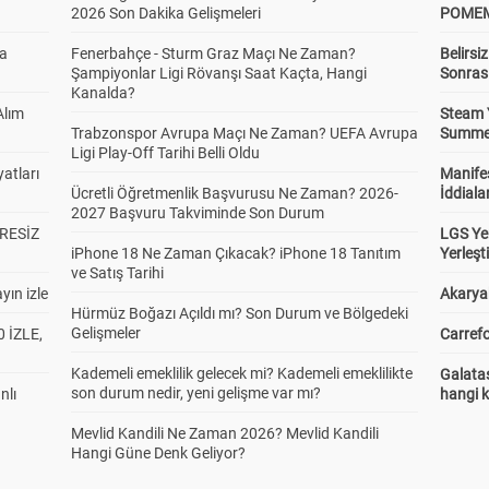
2026 Son Dakika Gelişmeleri
POMEM 
da
Fenerbahçe - Sturm Graz Maçı Ne Zaman?
Belirsi
Şampiyonlar Ligi Rövanşı Saat Kaçta, Hangi
Sonras
Kanalda?
Alım
Steam 
Trabzonspor Avrupa Maçı Ne Zaman? UEFA Avrupa
Summer 
Ligi Play-Off Tarihi Belli Oldu
atları
Manifes
Ücretli Öğretmenlik Başvurusu Ne Zaman? 2026-
İddiala
2027 Başvuru Takviminde Son Durum
RESİZ
LGS Yer
iPhone 18 Ne Zaman Çıkacak? iPhone 18 Tanıtım
Yerleş
ve Satış Tarihi
yın izle
Akaryak
Hürmüz Boğazı Açıldı mı? Son Durum ve Bölgedeki
Gelişmeler
 İZLE,
Carrefo
Kademeli emeklilik gelecek mi? Kademeli emeklilikte
Galatas
son durum nedir, yeni gelişme var mı?
nlı
hangi 
Mevlid Kandili Ne Zaman 2026? Mevlid Kandili
Hangi Güne Denk Geliyor?