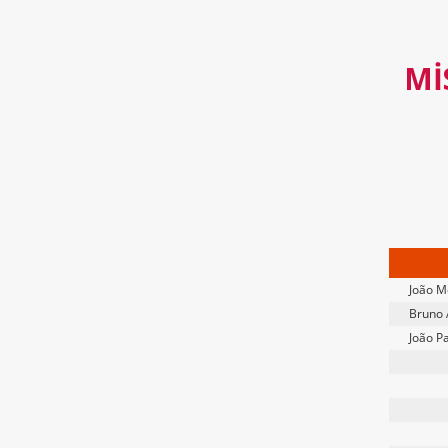
MI
João M
Bruno 
João P