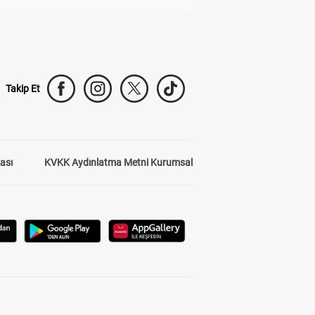
Takip Et
kası
KVKK Aydınlatma Metni Kurumsal