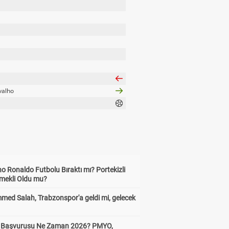
valho
no Ronaldo Futbolu Bıraktı mı? Portekizli
Emekli Oldu mu?
ed Salah, Trabzonspor'a geldi mi, gelecek
ik Başvurusu Ne Zaman 2026? PMYO,