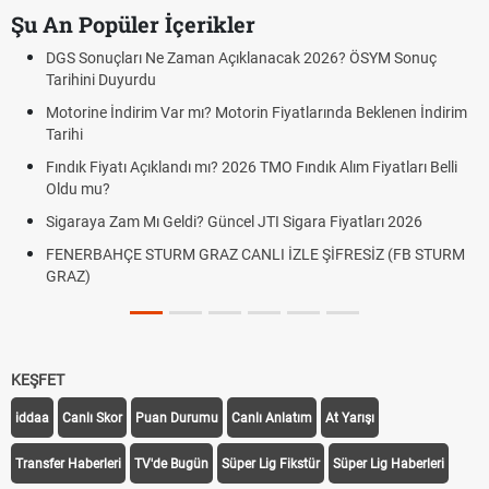
Şu An Popüler İçerikler
DGS Sonuçları Ne Zaman Açıklanacak 2026? ÖSYM Sonuç
Tarihini Duyurdu
Motorine İndirim Var mı? Motorin Fiyatlarında Beklenen İndirim
Tarihi
Fındık Fiyatı Açıklandı mı? 2026 TMO Fındık Alım Fiyatları Belli
Oldu mu?
Sigaraya Zam Mı Geldi? Güncel JTI Sigara Fiyatları 2026
FENERBAHÇE STURM GRAZ CANLI İZLE ŞİFRESİZ (FB STURM
GRAZ)
KEŞFET
iddaa
Canlı Skor
Puan Durumu
Canlı Anlatım
At Yarışı
Transfer Haberleri
TV'de Bugün
Süper Lig Fikstür
Süper Lig Haberleri