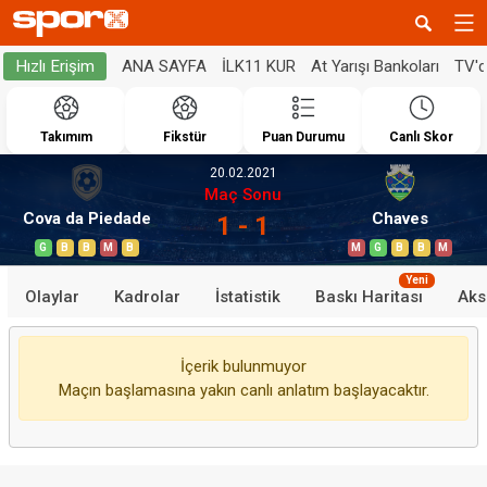
ANA SAYFA
İLK11 KUR
At Yarışı Bankoları
TV'
Hızlı Erişim
Takımım
Fikstür
Puan Durumu
Canlı Skor
20.02.2021
Maç Sonu
Cova da Piedade
Chaves
1 - 1
G
B
B
M
B
M
G
B
B
M
Yeni
Olaylar
Kadrolar
İstatistik
Baskı Haritası
Aks
İçerik bulunmuyor
Maçın başlamasına yakın canlı anlatım başlayacaktır.