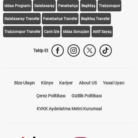
iddaa Programı
Galatasaray
Fenerbahçe
Beşiktaş
Trabzonspor
Galatasaray Transfer
Fenerbahçe Transfer
Beşiktaş Transfer
Trabzonspor Transfer
Canlı İzle
iddaa Sonuçları
Aktif Sayaç
Takip Et
Bize Ulaşın
Künye
Kariyer
About US
Yasal Uyarı
Çerez Politikası
Gizlilik Politikası
KVKK Aydınlatma Metni Kurumsal