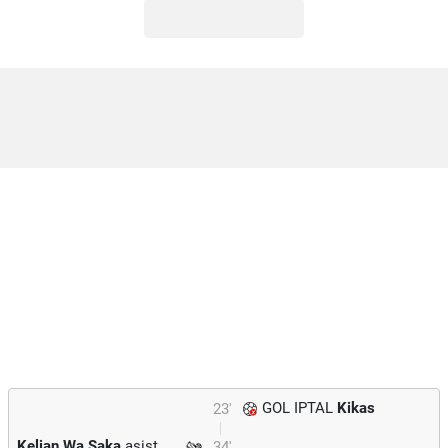
GOL IPTAL
Kikas
23'
Kelian Wa Saka
asist
34'