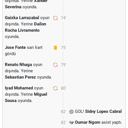
dışında. Yerine
Xander
Severina
oyunda.
Gaizka Larrazabal
oyun
74'
dışında. Yerine
Dailon
Rocha Livramento
oyunda.
Jose Fonte
sarı kart
75'
gördü
Renato Nhaga
oyun
79'
dışında. Yerine
Sebastian Perez
oyunda.
Iyad Mohamed
oyun
80'
dışında. Yerine
Miguel
Sousa
oyunda.
GOL!
Sidny Lopes Cabral
82'
Oumar Ngom
asist yaptı.
82'