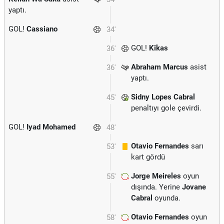
yaptı.
GOL!
Cassiano
34'
GOL!
Kikas
36'
Abraham Marcus
asist
36'
yaptı.
Sidny Lopes Cabral
45'
penaltıyı gole çevirdi.
GOL!
Iyad Mohamed
48'
Otavio Fernandes
sarı
53'
kart gördü
Jorge Meireles
oyun
55'
dışında. Yerine
Jovane
Cabral
oyunda.
Otavio Fernandes
oyun
58'