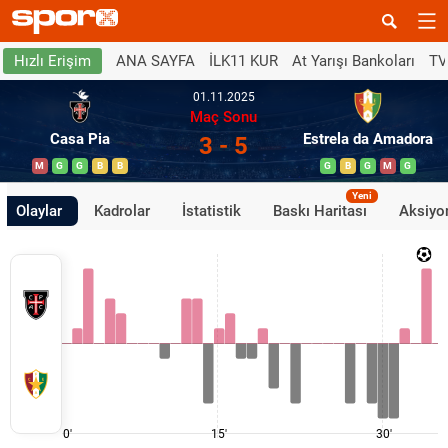
ANA SAYFA
İLK11 KUR
At Yarışı Bankoları
TV
Hızlı Erişim
01.11.2025
Maç Sonu
Casa Pia
Estrela da Amadora
3 - 5
M
G
G
B
B
G
B
G
M
G
Yeni
Olaylar
Kadrolar
İstatistik
Baskı Haritası
Aksiyon
0'
15'
30'