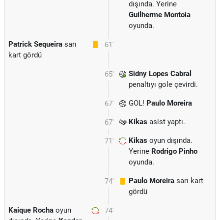
dışında. Yerine
Guilherme Montoia
oyunda.
Patrick Sequeira
sarı
61'
kart gördü
Sidny Lopes Cabral
65'
penaltıyı gole çevirdi.
GOL!
Paulo Moreira
67'
Kikas
asist yaptı.
67'
Kikas
oyun dışında.
71'
Yerine
Rodrigo Pinho
oyunda.
Paulo Moreira
sarı kart
74'
gördü
Kaique Rocha
oyun
74'