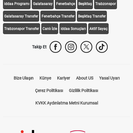
Transfer Haberleri
TV'de Bugün
Süper Lig Fikstür
Süper Lig Haberleri
iddaa Programı
Galatasaray
Fenerbahçe
Beşiktaş
Trabzonspor
Galatasaray Transfer
Fenerbahçe Transfer
Beşiktaş Transfer
Trabzonspor Transfer
Canlı İzle
iddaa Sonuçları
Aktif Sayaç
Takip Et
Bize Ulaşın
Künye
Kariyer
About US
Yasal Uyarı
Çerez Politikası
Gizlilik Politikası
KVKK Aydınlatma Metni Kurumsal