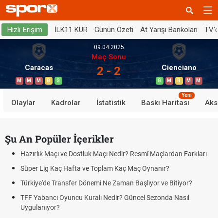
İLK11 KUR
Günün Özeti
At Yarışı Bankoları
TV'
Hızlı Erişim
09.04.2025
Maç Sonu
Caracas
Cienciano
2 - 2
M
M
M
B
G
G
M
B
M
M
Yeni
Olaylar
Kadrolar
İstatistik
Baskı Haritası
Aks
Şu An Popüler İçerikler
Hazırlık Maçı ve Dostluk Maçı Nedir? Resmî Maçlardan Farkları
Süper Lig Kaç Hafta ve Toplam Kaç Maç Oynanır?
Türkiye'de Transfer Dönemi Ne Zaman Başlıyor ve Bitiyor?
TFF Yabancı Oyuncu Kuralı Nedir? Güncel Sezonda Nasıl
Uygulanıyor?