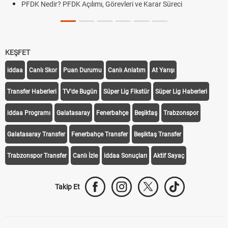
PFDK Nedir? PFDK Açılımı, Görevleri ve Karar Süreci
KEŞFET
iddaa
Canlı Skor
Puan Durumu
Canlı Anlatım
At Yarışı
Transfer Haberleri
TV'de Bugün
Süper Lig Fikstür
Süper Lig Haberleri
iddaa Programı
Galatasaray
Fenerbahçe
Beşiktaş
Trabzonspor
Galatasaray Transfer
Fenerbahçe Transfer
Beşiktaş Transfer
Trabzonspor Transfer
Canlı İzle
iddaa Sonuçları
Aktif Sayaç
Takip Et