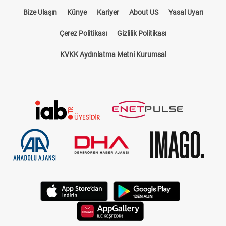
Bize Ulaşın
Künye
Kariyer
About US
Yasal Uyarı
Çerez Politikası
Gizlilik Politikası
KVKK Aydınlatma Metni Kurumsal