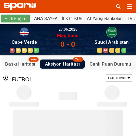
ANA SAYFA
İLK11 KUR
At Yarışı Bankoları
TV'
Hızlı Erişim
27.06.2026
Maç Sonu
Cape Verde
Suudi Arabistan
0 - 0
M
B
B
B
G
B
M
B
B
G
Yeni
Yeni
Baskı Haritası
Aksiyon Haritası
Canlı Puan Durumu
FUTBOL
GMT +00:00