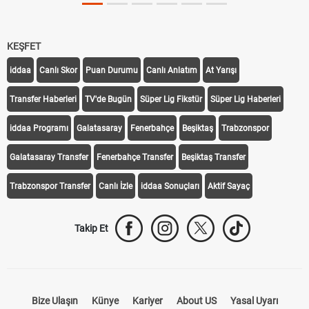
KEŞFET
iddaa
Canlı Skor
Puan Durumu
Canlı Anlatım
At Yarışı
Transfer Haberleri
TV'de Bugün
Süper Lig Fikstür
Süper Lig Haberleri
iddaa Programı
Galatasaray
Fenerbahçe
Beşiktaş
Trabzonspor
Galatasaray Transfer
Fenerbahçe Transfer
Beşiktaş Transfer
Trabzonspor Transfer
Canlı İzle
iddaa Sonuçları
Aktif Sayaç
Takip Et
Bize Ulaşın
Künye
Kariyer
About US
Yasal Uyarı