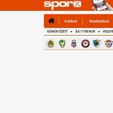
Futbol
Basketbol
GÜNÜN ÖZETİ
İLK 11'İNİ KUR
VOLEYB
CANLI ANLATIM
İNGİLTERE