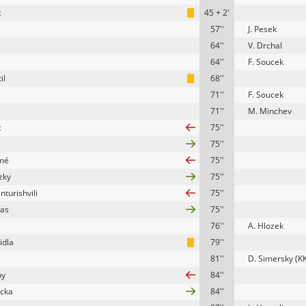
c
45 + 2'
57''
J. Pesek
64''
V. Drchal
64''
F. Soucek
il
68''
71''
F. Soucek
71''
M. Minchev
c
75''
75''
mé
75''
tzky
75''
nturishvili
75''
as
75''
76''
A. Hlozek
idla
79''
81''
D. Simersky (K
by
84''
icka
84''