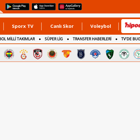
Sporx TV
Canlı Skor
Voleybol
OL MİLLİ TAKIMLAR
SÜPER LİG
TRANSFER HABERLERİ
TV'DE BU