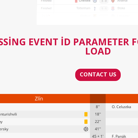
SSING EVENT ID PARAMETER 
LOAD
CONTACT US
Zlín
8''
O. Celustka
nturishvili
18''
by
22''
ersky
41''
45 + 1'
F. Panák