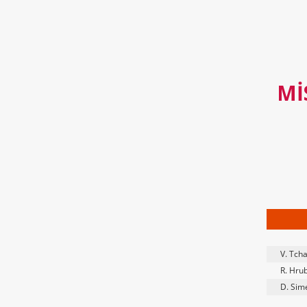
MI
V. Tcha
R. Hru
D. Sim