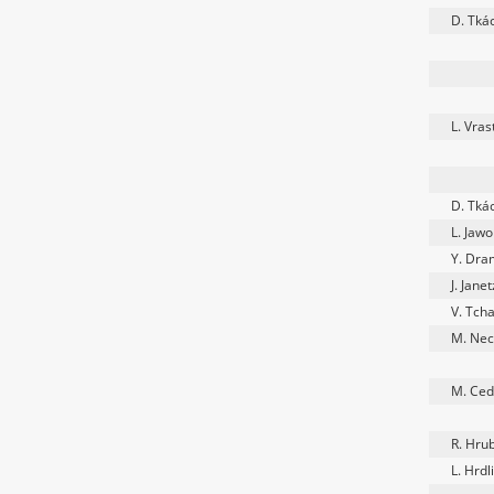
D. Tká
L. Vrast
D. Tká
L. Jawo
Y. Dra
J. Jane
V. Tcha
M. Nec
M. Ced
R. Hru
L. Hrdl