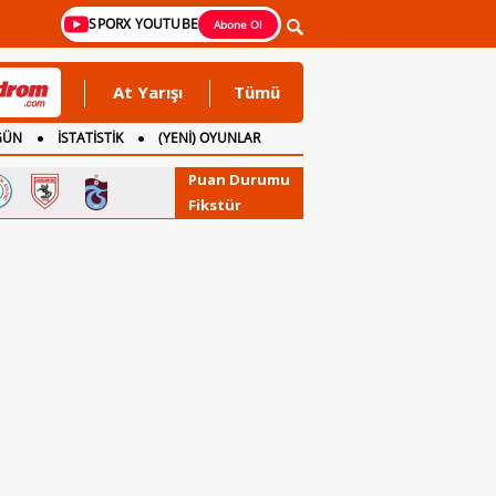
SPORX YOUTUBE
Abone Ol
At Yarışı
Tümü
GÜN
İSTATİSTİK
(YENİ) OYUNLAR
Puan Durumu
Fikstür