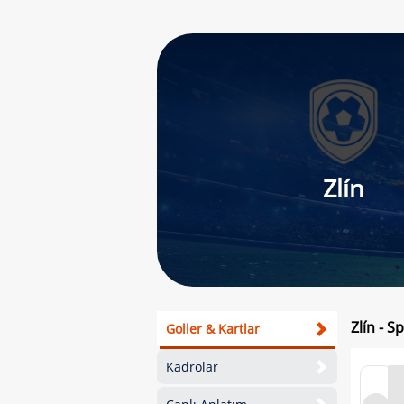
Zlín
Zlín - S
Goller & Kartlar
Kadrolar