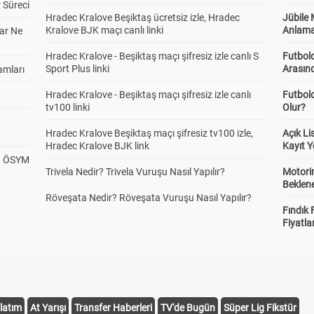
 Süreci
Hradec Kralove Beşiktaş ücretsiz izle, Hradec
Jübile
Kralove BJK maçı canlı linki
Anlama
ar Ne
Hradec Kralove - Beşiktaş maçı şifresiz izle canlı S
Futbold
Sport Plus linki
Arasınd
amları
Hradec Kralove - Beşiktaş maçı şifresiz izle canlı
Futbol
tv100 linki
Olur?
Hradec Kralove Beşiktaş maçı şifresiz tv100 izle,
Açık L
Hradec Kralove BJK link
Kayıt Y
? ÖSYM
Trivela Nedir? Trivela Vuruşu Nasıl Yapılır?
Motorin
Beklene
Röveşata Nedir? Röveşata Vuruşu Nasıl Yapılır?
Fındık 
Fiyatla
latım
At Yarışı
Transfer Haberleri
TV'de Bugün
Süper Lig Fikstür