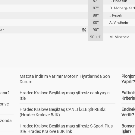
87''
L. Haraslin
87''
D. Moberg-Kar
88''
J. Pesek
88''
A. Vindheim
nar
90''
90 + 1'
M. Minchev
Mazota İndirim Var mı? Motorin Fiyatlarında Son
Plonjon
Durum
Yapılır
anır?
Hradec Kralove Beşiktaş maçı şifresiz canlı yayın
Futbold
izle
Kriterle
or ve
Hradec Kralove Beşiktaş CANLI İZLE ŞİFRESİZ
Endire
(Hradec Kralove BJK)
Verilir?
ezonda
Hradec Kralove Beşiktaş maçı şifresiz S Sport Plus
Bonserv
izle, Hradec Kralove BJK link
İşler?