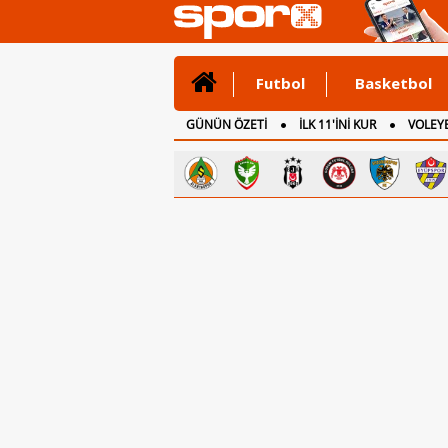
Futbol
Basketbol
GÜNÜN ÖZETİ
İLK 11'İNİ KUR
VOLEYB
CANLI ANLATIM
İNGİLTERE