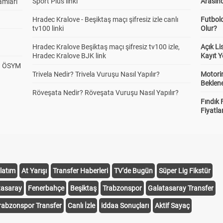
Sport Plus linki
Arasınd
amları
Hradec Kralove - Beşiktaş maçı şifresiz izle canlı
Futbol
tv100 linki
Olur?
Hradec Kralove Beşiktaş maçı şifresiz tv100 izle,
Açık L
Hradec Kralove BJK link
Kayıt Y
? ÖSYM
Trivela Nedir? Trivela Vuruşu Nasıl Yapılır?
Motorin
Beklene
Röveşata Nedir? Röveşata Vuruşu Nasıl Yapılır?
Fındık 
Fiyatla
latım
At Yarışı
Transfer Haberleri
TV'de Bugün
Süper Lig Fikstür
tasaray
Fenerbahçe
Beşiktaş
Trabzonspor
Galatasaray Transfer
rabzonspor Transfer
Canlı İzle
iddaa Sonuçları
Aktif Sayaç