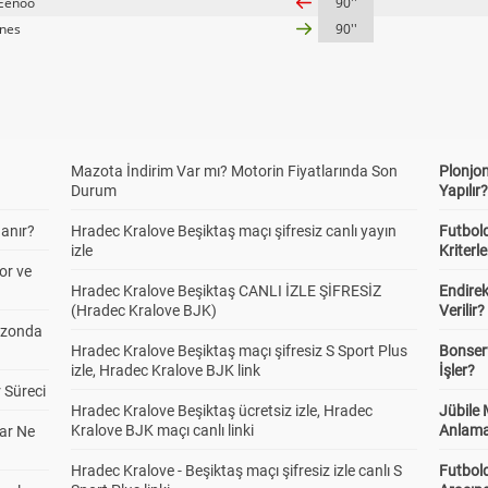
 Eenoo
90''
unes
90''
Mazota İndirim Var mı? Motorin Fiyatlarında Son
Plonjon
Durum
Yapılır
anır?
Hradec Kralove Beşiktaş maçı şifresiz canlı yayın
Futbold
izle
Kriterle
or ve
Hradec Kralove Beşiktaş CANLI İZLE ŞİFRESİZ
Endire
(Hradec Kralove BJK)
Verilir?
ezonda
Hradec Kralove Beşiktaş maçı şifresiz S Sport Plus
Bonserv
izle, Hradec Kralove BJK link
İşler?
 Süreci
Hradec Kralove Beşiktaş ücretsiz izle, Hradec
Jübile
Kralove BJK maçı canlı linki
Anlama
ar Ne
Hradec Kralove - Beşiktaş maçı şifresiz izle canlı S
Futbold