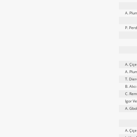
A. Plu
P. Perd
A. Çiçe
A. Plu
T. Dier
B. Alıcı
C. Re
Igor V
A. Gbo
A. Çiçe