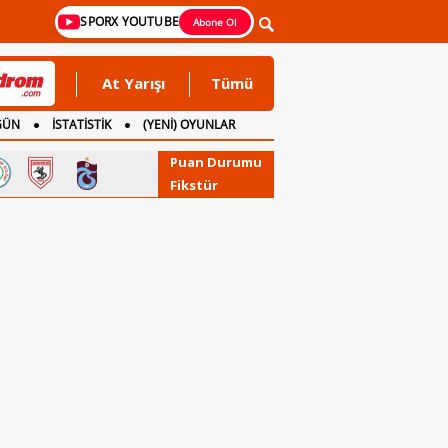
SPORX YOUTUBE
Abone Ol
At Yarışı
Tümü
GÜN
İSTATİSTİK
(YENİ) OYUNLAR
Puan Durumu
Fikstür