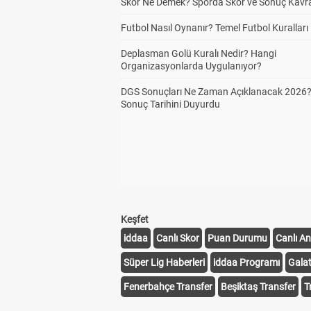
Skor Ne Demek? Sporda Skor ve Sonuç Kavr
Futbol Nasıl Oynanır? Temel Futbol Kuralları
Deplasman Golü Kuralı Nedir? Hangi
Organizasyonlarda Uygulanıyor?
DGS Sonuçları Ne Zaman Açıklanacak 2026
Sonuç Tarihini Duyurdu
Keşfet
iddaa
Canlı Skor
Puan Durumu
Canlı An
Süper Lig Haberleri
iddaa Programı
Gala
Fenerbahçe Transfer
Beşiktaş Transfer
T