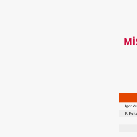
MI
Igor V
K. Keit