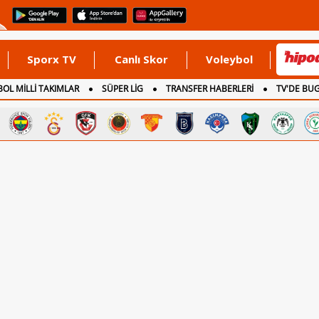
Sporx TV
Canlı Skor
Voleybol
OL MİLLİ TAKIMLAR
SÜPER LİG
TRANSFER HABERLERİ
TV'DE BU