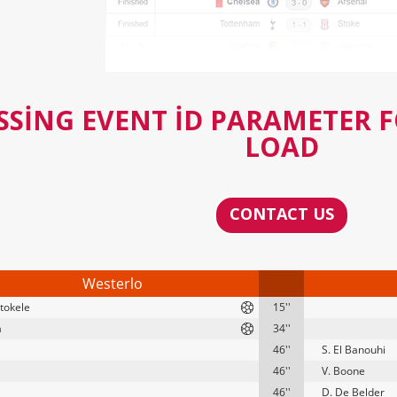
SSING EVENT ID PARAMETER 
LOAD
CONTACT US
Westerlo
etokele
15''
a
34''
46''
S. El Banouhi
46''
V. Boone
46''
D. De Belder