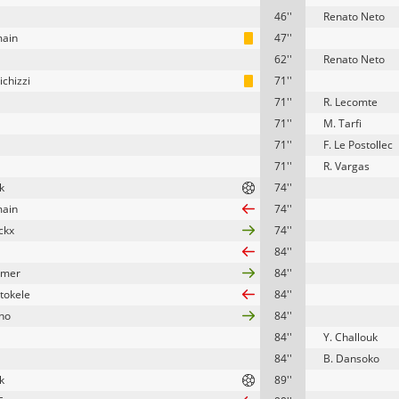
46''
Renato Neto
main
47''
62''
Renato Neto
ichizzi
71''
71''
R. Lecomte
71''
M. Tarfi
71''
F. Le Postollec
71''
R. Vargas
k
74''
main
74''
ckx
74''
84''
mmer
84''
etokele
84''
ho
84''
84''
Y. Challouk
84''
B. Dansoko
k
89''