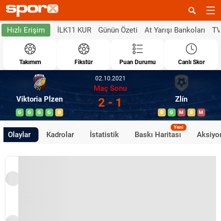
İLK11 KUR
Günün Özeti
At Yarışı Bankoları
TV
Hızlı Erişim
Takımım
Fikstür
Puan Durumu
Canlı Skor
02.10.2021
Maç Sonu
Viktoria Plzen
Zlín
2 - 1
G
G
G
G
B
B
G
M
B
M
Yeni
Olaylar
Kadrolar
İstatistik
Baskı Haritası
Aksiyon