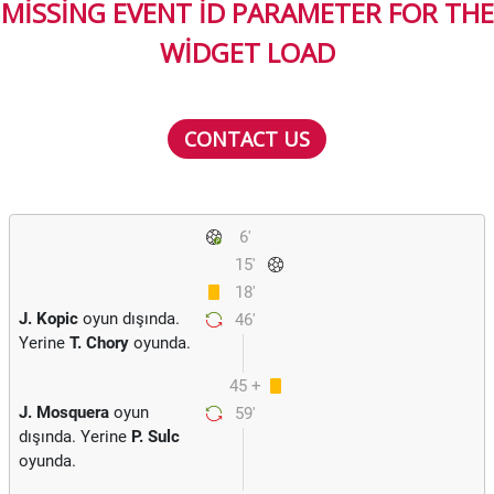
MISSING EVENT ID PARAMETER FOR THE
WIDGET LOAD
CONTACT US
6'
15'
18'
J. Kopic
oyun dışında.
46'
Yerine
T. Chory
oyunda.
45 +
J. Mosquera
oyun
59'
3
dışında. Yerine
P. Sulc
oyunda.