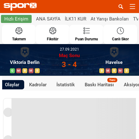
ANA SAYFA
İLK11 KUR
At Yarışı Bankoları
TV
Hızlı Erişim
Takımım
Fikstür
Puan Durumu
Canlı Skor
27.09.2021
Maç Sonu
Viktoria Berlin
Havelse
3 - 4
G
M
B
M
B
B
M
B
M
B
Yeni
Olaylar
Kadrolar
İstatistik
Baskı Haritası
Aksiyon