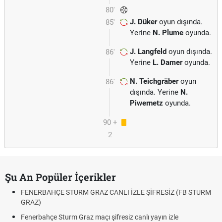
80'
J. Düker
oyun dışında.
85'
Yerine
N. Plume
oyunda.
J. Langfeld
oyun dışında.
86'
Yerine
L. Damer
oyunda.
N. Teichgräber
oyun
86'
dışında. Yerine
N.
Piwernetz
oyunda.
90 +
2
Şu An Popüler İçerikler
FENERBAHÇE STURM GRAZ CANLI İZLE ŞİFRESİZ (FB STURM
GRAZ)
Fenerbahçe Sturm Graz maçı şifresiz canlı yayın izle