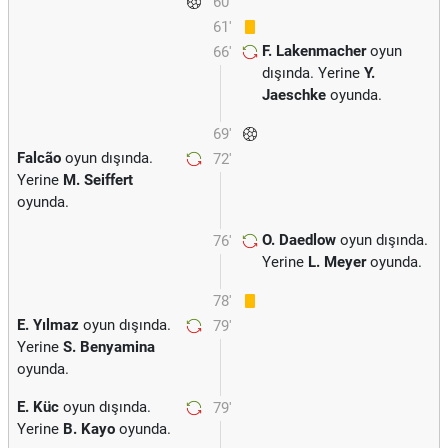
60'
61'
F. Lakenmacher
oyun
66'
dışında. Yerine
Y.
Jaeschke
oyunda.
69'
Falcão
oyun dışında.
72'
Yerine
M. Seiffert
oyunda.
O. Daedlow
oyun dışında.
76'
Yerine
L. Meyer
oyunda.
78'
E. Yılmaz
oyun dışında.
79'
Yerine
S. Benyamina
oyunda.
E. Küc
oyun dışında.
79'
Yerine
B. Kayo
oyunda.