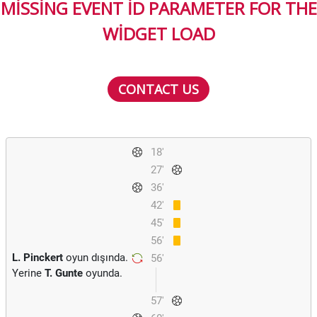
MISSING EVENT ID PARAMETER FOR THE
WIDGET LOAD
CONTACT US
18'
27'
36'
42'
45'
56'
L. Pinckert
oyun dışında.
56'
Yerine
T. Gunte
oyunda.
57'