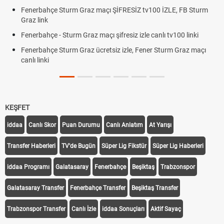
Fenerbahçe Sturm Graz maçı ŞİFRESİZ tv100 İZLE, FB Sturm
Graz link
Fenerbahçe - Sturm Graz maçı şifresiz izle canlı tv100 linki
Fenerbahçe Sturm Graz ücretsiz izle, Fener Sturm Graz maçı
canlı linki
KEŞFET
iddaa
Canlı Skor
Puan Durumu
Canlı Anlatım
At Yarışı
Transfer Haberleri
TV'de Bugün
Süper Lig Fikstür
Süper Lig Haberleri
iddaa Programı
Galatasaray
Fenerbahçe
Beşiktaş
Trabzonspor
Galatasaray Transfer
Fenerbahçe Transfer
Beşiktaş Transfer
Trabzonspor Transfer
Canlı İzle
iddaa Sonuçları
Aktif Sayaç