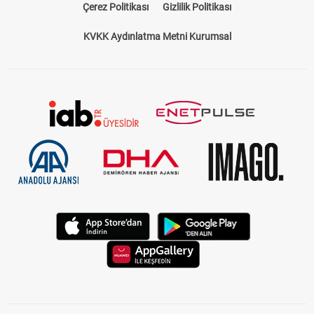
Çerez Politikası
Gizlilik Politikası
KVKK Aydınlatma Metni Kurumsal