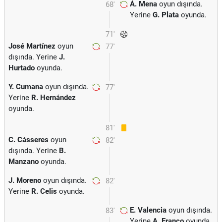
Á. Mena
oyun dışında.
68'
Yerine
G. Plata
oyunda.
71'
José Martínez
oyun
77'
dışında. Yerine
J.
Hurtado
oyunda.
Y. Cumana
oyun dışında.
77'
Yerine
R. Hernández
oyunda.
81'
C. Cásseres
oyun
82'
dışında. Yerine
B.
Manzano
oyunda.
J. Moreno
oyun dışında.
82'
Yerine
R. Celis
oyunda.
E. Valencia
oyun dışında.
83'
Yerine
A. Franco
oyunda.