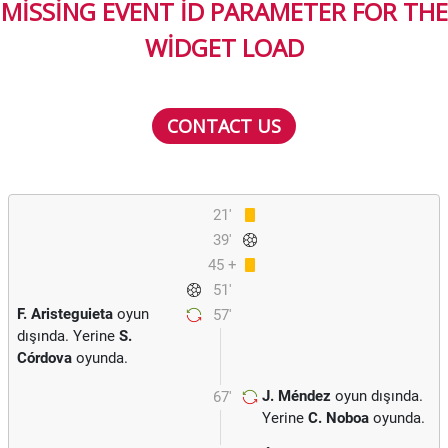
MISSING EVENT ID PARAMETER FOR THE
WIDGET LOAD
CONTACT US
21'
39'
45 +
51'
3
F. Aristeguieta
oyun
57'
dışında. Yerine
S.
Córdova
oyunda.
J. Méndez
oyun dışında.
67'
Yerine
C. Noboa
oyunda.