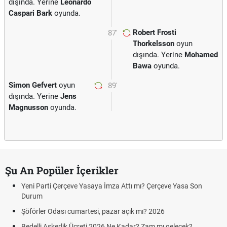
dışında. Yerine
Leonardo
Caspari Bark
oyunda.
Robert Frosti
87'
Thorkelsson
oyun
dışında. Yerine
Mohamed
Bawa
oyunda.
Simon Gefvert
oyun
89'
dışında. Yerine
Jens
Magnusson
oyunda.
Şu An Popüler İçerikler
Yeni Parti Çerçeve Yasaya İmza Attı mı? Çerçeve Yasa Son
Durum
Şöförler Odası cumartesi, pazar açık mı? 2026
Bedelli Askerlik Ücreti 2026 Ne Kadar? Zam mı gelecek?