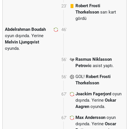
Robert Frosti
23'
Thorkelsson
sarı kart
gördü
Abdelrahman Boudah
46'
oyun dışında. Yerine
Melvin Ljungqvist
oyunda.
Rasmus Niklasson
56'
Petrovic
asist yaptı.
GOL!
Robert Frosti
56'
Thorkelsson
Joackim Fagerjord
oyun
67'
dışında. Yerine
Oskar
Aagren
oyunda.
Max Andersson
oyun
67'
dışında. Yerine
Oscar