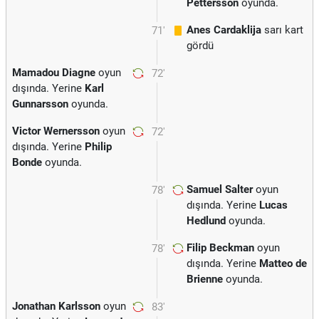
Pettersson
oyunda.
Anes Cardaklija
sarı kart
71'
gördü
Mamadou Diagne
oyun
72'
dışında. Yerine
Karl
Gunnarsson
oyunda.
Victor Wernersson
oyun
72'
dışında. Yerine
Philip
Bonde
oyunda.
Samuel Salter
oyun
78'
dışında. Yerine
Lucas
Hedlund
oyunda.
Filip Beckman
oyun
78'
dışında. Yerine
Matteo de
Brienne
oyunda.
Jonathan Karlsson
oyun
83'