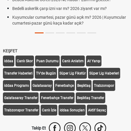
Bedelli askerlik çarşı izni var mı? 2026 ziyaret var mı?
Kuyumcular cumartesi, pazar günü açık mı? 2026 | Kuyumcular
cumartesi-pazar günü kaça kadar açık?
KEŞFET
iddaa
Canlı Skor
Puan Durumu
Canlı Anlatım
At Yarışı
Transfer Haberleri
TV'de Bugün
Süper Lig Fikstür
Süper Lig Haberleri
iddaa Programı
Galatasaray
Fenerbahçe
Beşiktaş
Trabzonspor
Galatasaray Transfer
Fenerbahçe Transfer
Beşiktaş Transfer
Trabzonspor Transfer
Canlı İzle
iddaa Sonuçları
Aktif Sayaç
Takip Et