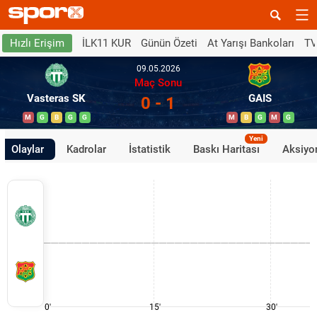
İLK11 KUR
Günün Özeti
At Yarışı Bankoları
TV
Hızlı Erişim
09.05.2026
Maç Sonu
Vasteras SK
GAIS
0 - 1
M
G
B
G
G
M
B
G
M
G
Yeni
Olaylar
Kadrolar
İstatistik
Baskı Haritası
Aksiyon
0'
15'
30'