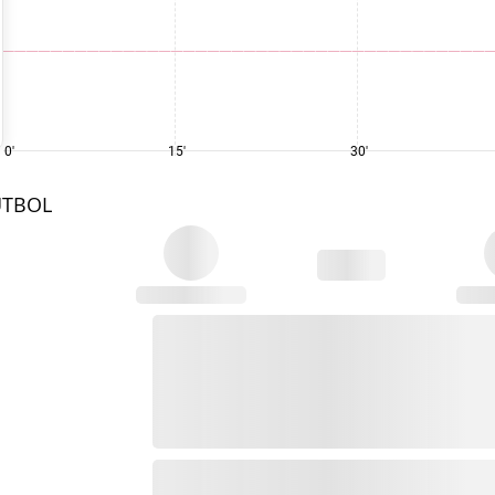
0'
15'
30'
UTBOL