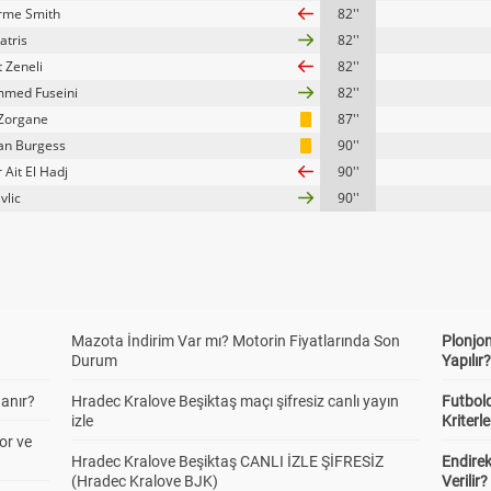
rme Smith
82''
atris
82''
 Zeneli
82''
med Fuseini
82''
Zorgane
87''
ian Burgess
90''
 Ait El Hadj
90''
vlic
90''
Mazota İndirim Var mı? Motorin Fiyatlarında Son
Plonjon
Durum
Yapılır
anır?
Hradec Kralove Beşiktaş maçı şifresiz canlı yayın
Futbold
izle
Kriterle
or ve
Hradec Kralove Beşiktaş CANLI İZLE ŞİFRESİZ
Endire
(Hradec Kralove BJK)
Verilir?