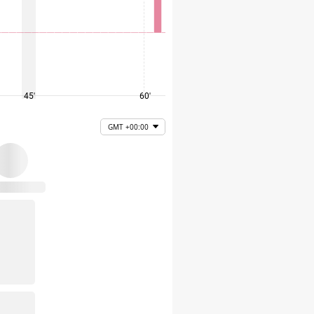
45'
60'
75'
GMT +00:00