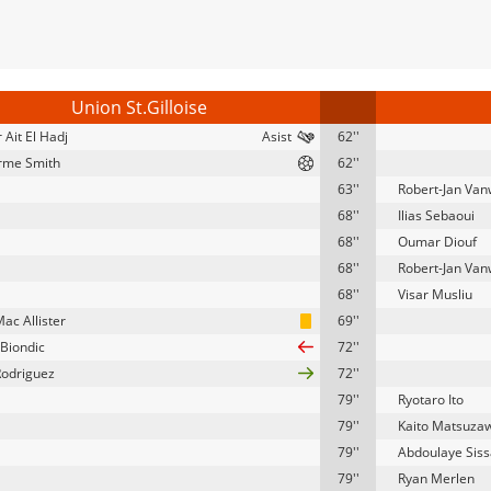
Union St.Gilloise
 Ait El Hadj
62''
rme Smith
62''
63''
Robert-Jan Va
68''
Ilias Sebaoui
68''
Oumar Diouf
68''
Robert-Jan Va
68''
Visar Musliu
ac Allister
69''
Biondic
72''
Rodriguez
72''
79''
Ryotaro Ito
79''
Kaito Matsuza
79''
Abdoulaye Sis
79''
Ryan Merlen