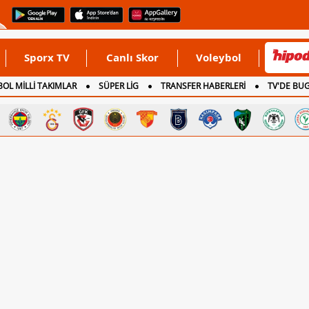
Sporx TV
Canlı Skor
Voleybol
OL MİLLİ TAKIMLAR
SÜPER LİG
TRANSFER HABERLERİ
TV'DE BU