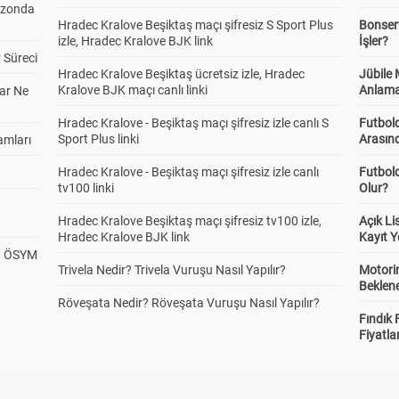
ezonda
Hradec Kralove Beşiktaş maçı şifresiz S Sport Plus
Bonserv
izle, Hradec Kralove BJK link
İşler?
 Süreci
Hradec Kralove Beşiktaş ücretsiz izle, Hradec
Jübile
Kralove BJK maçı canlı linki
Anlama
ar Ne
Hradec Kralove - Beşiktaş maçı şifresiz izle canlı S
Futbold
Sport Plus linki
Arasınd
amları
Hradec Kralove - Beşiktaş maçı şifresiz izle canlı
Futbol
tv100 linki
Olur?
Hradec Kralove Beşiktaş maçı şifresiz tv100 izle,
Açık L
Hradec Kralove BJK link
Kayıt Y
? ÖSYM
Trivela Nedir? Trivela Vuruşu Nasıl Yapılır?
Motorin
Beklene
Röveşata Nedir? Röveşata Vuruşu Nasıl Yapılır?
Fındık 
Fiyatla