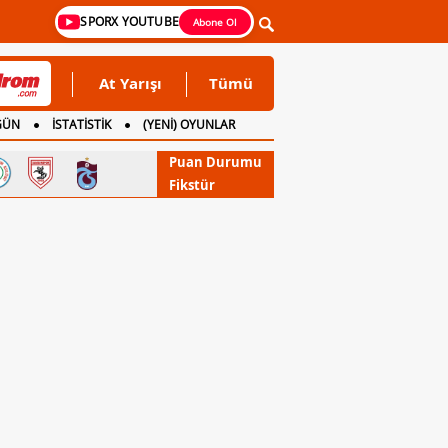
SPORX YOUTUBE
Abone Ol
At Yarışı
Tümü
GÜN
İSTATİSTİK
(YENİ) OYUNLAR
Puan Durumu
Fikstür