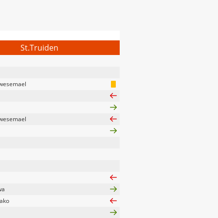
St.Truiden
nwesemael
nwesemael
wa
sako