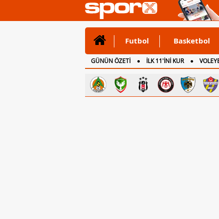
Futbol
Basketbol
GÜNÜN ÖZETİ
İLK 11'İNİ KUR
VOLEYB
CANLI ANLATIM
İNGİLTERE