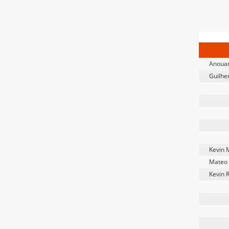
Anouar
Guilhe
Kevin M
Mateo 
Kevin 