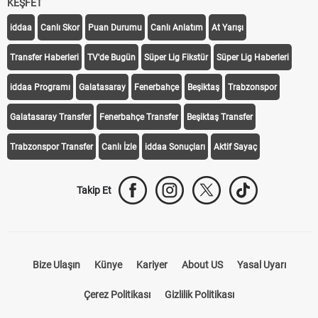
KEŞFET
iddaa
Canlı Skor
Puan Durumu
Canlı Anlatım
At Yarışı
Transfer Haberleri
TV'de Bugün
Süper Lig Fikstür
Süper Lig Haberleri
iddaa Programı
Galatasaray
Fenerbahçe
Beşiktaş
Trabzonspor
Galatasaray Transfer
Fenerbahçe Transfer
Beşiktaş Transfer
Trabzonspor Transfer
Canlı İzle
iddaa Sonuçları
Aktif Sayaç
Takip Et
Bize Ulaşın
Künye
Kariyer
About US
Yasal Uyarı
Çerez Politikası
Gizlilik Politikası