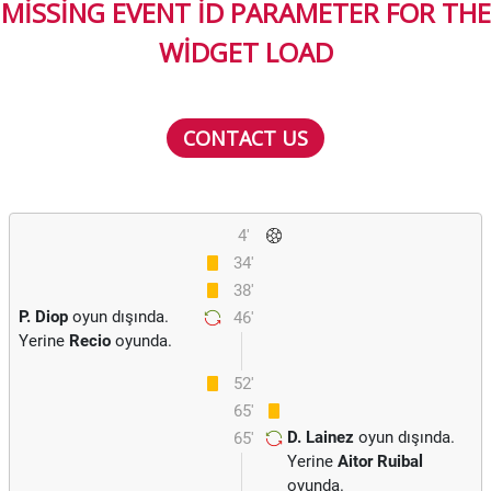
MISSING EVENT ID PARAMETER FOR THE
WIDGET LOAD
CONTACT US
4'
34'
38'
P. Diop
oyun dışında.
46'
Yerine
Recio
oyunda.
52'
65'
D. Lainez
oyun dışında.
65'
Yerine
Aitor Ruibal
oyunda.