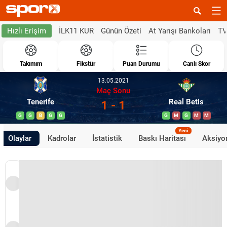
İLK11 KUR
Günün Özeti
At Yarışı Bankoları
TV
Hızlı Erişim
Takımım
Fikstür
Puan Durumu
Canlı Skor
13.05.2021
Maç Sonu
Tenerife
Real Betis
1 - 1
G
G
B
G
G
G
M
G
M
M
Yeni
Olaylar
Kadrolar
İstatistik
Baskı Haritası
Aksiyon