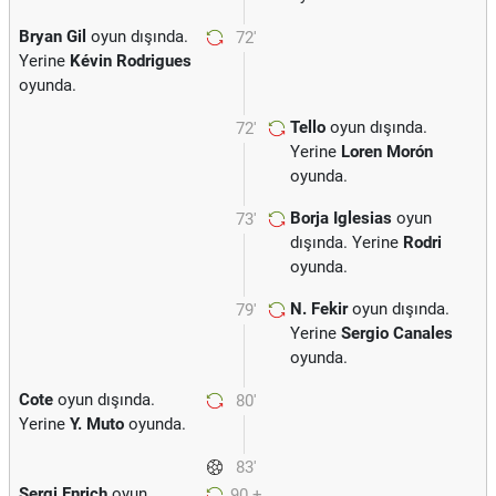
Bryan Gil
oyun dışında.
72'
Yerine
Kévin Rodrigues
oyunda.
Tello
oyun dışında.
72'
Yerine
Loren Morón
oyunda.
Borja Iglesias
oyun
73'
dışında. Yerine
Rodri
oyunda.
N. Fekir
oyun dışında.
79'
Yerine
Sergio Canales
oyunda.
Cote
oyun dışında.
80'
Yerine
Y. Muto
oyunda.
83'
Sergi Enrich
oyun
90 +