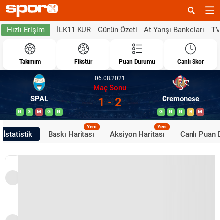
İLK11 KUR
Günün Özeti
At Yarışı Bankoları
TV
Hızlı Erişim
Takımım
Fikstür
Puan Durumu
Canlı Skor
06.08.2021
Maç Sonu
SPAL
Cremonese
1 - 2
G
G
M
G
G
G
G
G
B
M
Yeni
Yeni
İstatistik
Baskı Haritası
Aksiyon Haritası
Canlı Puan