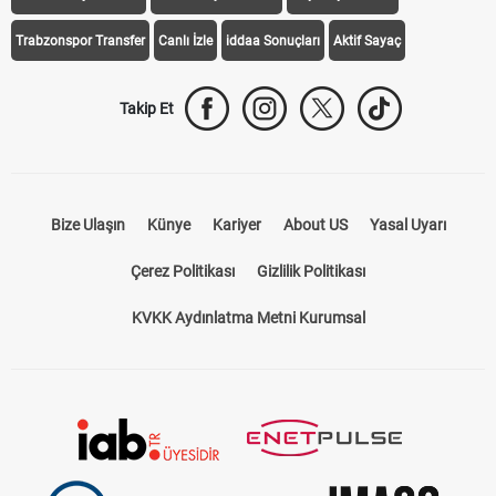
Trabzonspor Transfer
Canlı İzle
iddaa Sonuçları
Aktif Sayaç
Takip Et
Bize Ulaşın
Künye
Kariyer
About US
Yasal Uyarı
Çerez Politikası
Gizlilik Politikası
KVKK Aydınlatma Metni Kurumsal