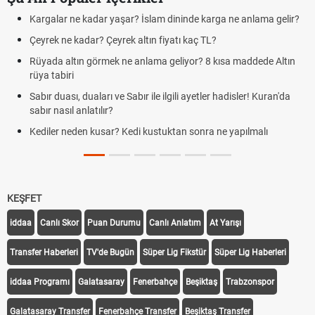
Kargalar ne kadar yaşar? İslam dininde karga ne anlama gelir?
Çeyrek ne kadar? Çeyrek altın fiyatı kaç TL?
Rüyada altın görmek ne anlama geliyor? 8 kısa maddede Altın
rüya tabiri
Sabır duası, duaları ve Sabır ile ilgili ayetler hadisler! Kuran'da
sabır nasıl anlatılır?
Kediler neden kusar? Kedi kustuktan sonra ne yapılmalı
KEŞFET
iddaa
Canlı Skor
Puan Durumu
Canlı Anlatım
At Yarışı
Transfer Haberleri
TV'de Bugün
Süper Lig Fikstür
Süper Lig Haberleri
iddaa Programı
Galatasaray
Fenerbahçe
Beşiktaş
Trabzonspor
Galatasaray Transfer
Fenerbahçe Transfer
Beşiktaş Transfer