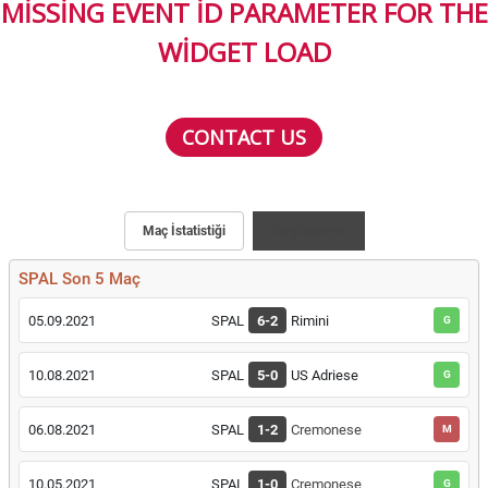
MISSING EVENT ID PARAMETER FOR THE
WIDGET LOAD
CONTACT US
Maç İstatistiği
Karşılaştırma
SPAL Son 5 Maç
05.09.2021
SPAL
6-2
Rimini
G
10.08.2021
SPAL
5-0
US Adriese
G
06.08.2021
SPAL
1-2
Cremonese
M
10.05.2021
SPAL
1-0
Cremonese
G