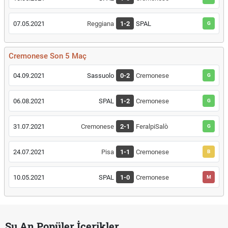
07.05.2021
Reggiana
1-2
SPAL
G
Cremonese Son 5 Maç
04.09.2021
Sassuolo
0-2
Cremonese
G
06.08.2021
SPAL
1-2
Cremonese
G
31.07.2021
Cremonese
2-1
FeralpiSalò
G
24.07.2021
Pisa
1-1
Cremonese
B
10.05.2021
SPAL
1-0
Cremonese
M
Şu An Popüler İçerikler