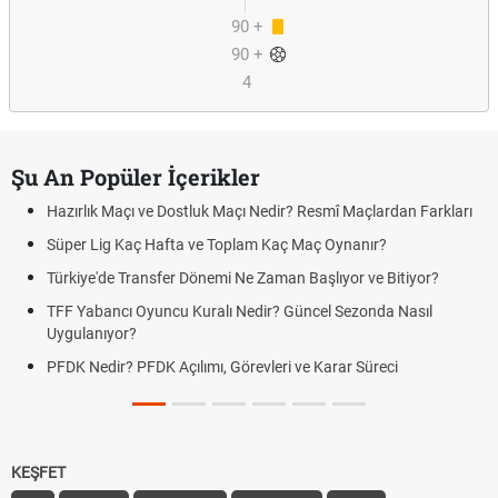
90 +
90 +
1
4
Şu An Popüler İçerikler
Hazırlık Maçı ve Dostluk Maçı Nedir? Resmî Maçlardan Farkları
Süper Lig Kaç Hafta ve Toplam Kaç Maç Oynanır?
Türkiye'de Transfer Dönemi Ne Zaman Başlıyor ve Bitiyor?
TFF Yabancı Oyuncu Kuralı Nedir? Güncel Sezonda Nasıl
Uygulanıyor?
PFDK Nedir? PFDK Açılımı, Görevleri ve Karar Süreci
KEŞFET