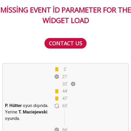
MISSING EVENT ID PARAMETER FOR THE
WIDGET LOAD
CONTACT US
2'
21'
32'
44'
47'
P. Hütter
oyun dışında.
65'
Yerine
T. Maciejewski
oyunda.
66'