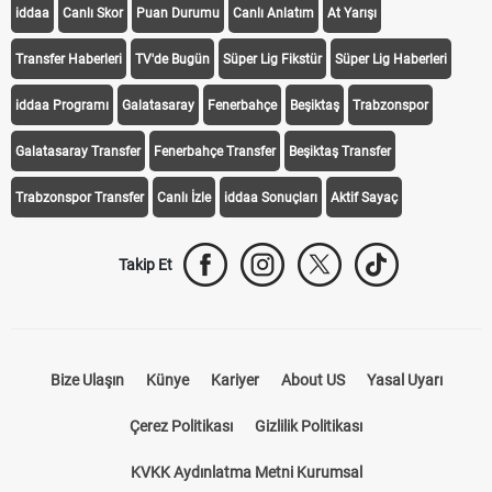
iddaa
Canlı Skor
Puan Durumu
Canlı Anlatım
At Yarışı
Transfer Haberleri
TV'de Bugün
Süper Lig Fikstür
Süper Lig Haberleri
iddaa Programı
Galatasaray
Fenerbahçe
Beşiktaş
Trabzonspor
Galatasaray Transfer
Fenerbahçe Transfer
Beşiktaş Transfer
Trabzonspor Transfer
Canlı İzle
iddaa Sonuçları
Aktif Sayaç
Takip Et
Bize Ulaşın
Künye
Kariyer
About US
Yasal Uyarı
Çerez Politikası
Gizlilik Politikası
KVKK Aydınlatma Metni Kurumsal