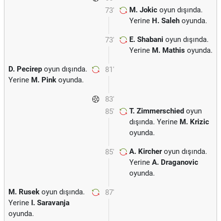
M. Jokic
oyun dışında.
73'
Yerine
H. Saleh
oyunda.
E. Shabani
oyun dışında.
73'
Yerine
M. Mathis
oyunda.
D. Pecirep
oyun dışında.
81'
Yerine
M. Pink
oyunda.
83'
T. Zimmerschied
oyun
85'
dışında. Yerine
M. Krizic
oyunda.
A. Kircher
oyun dışında.
85'
Yerine
A. Draganovic
oyunda.
M. Rusek
oyun dışında.
87'
Yerine
I. Saravanja
oyunda.