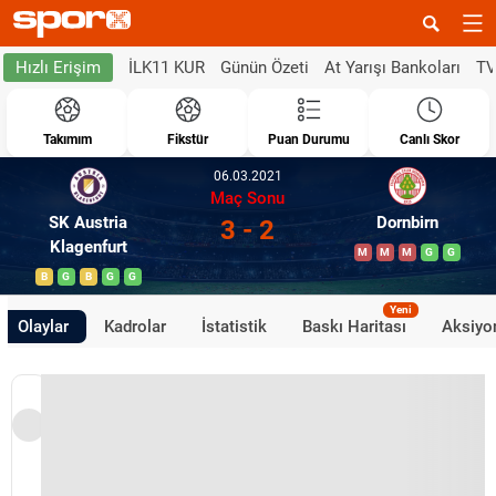
İLK11 KUR
Günün Özeti
At Yarışı Bankoları
TV
Hızlı Erişim
Takımım
Fikstür
Puan Durumu
Canlı Skor
06.03.2021
Maç Sonu
SK Austria
Dornbirn
3 - 2
Klagenfurt
M
M
M
G
G
B
G
B
G
G
Yeni
Olaylar
Kadrolar
İstatistik
Baskı Haritası
Aksiyon