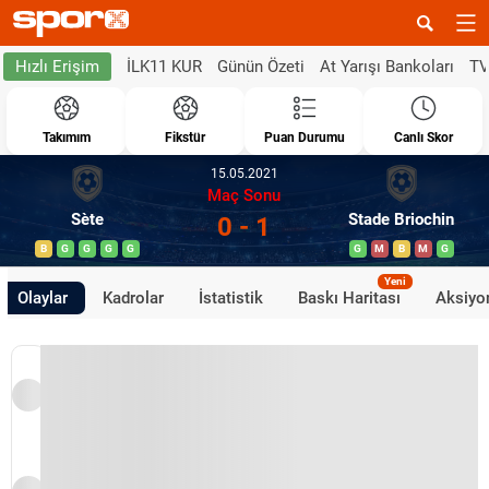
İLK11 KUR
Günün Özeti
At Yarışı Bankoları
TV
Hızlı Erişim
Takımım
Fikstür
Puan Durumu
Canlı Skor
15.05.2021
Maç Sonu
Sète
Stade Briochin
0 - 1
B
G
G
G
G
G
M
B
M
G
Yeni
Olaylar
Kadrolar
İstatistik
Baskı Haritası
Aksiyon