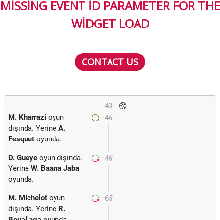
MISSING EVENT ID PARAMETER FOR THE
WIDGET LOAD
CONTACT US
43'
M. Kharrazi
oyun
46'
dışında. Yerine
A.
Fesquet
oyunda.
D. Gueye
oyun dışında.
46'
Yerine
W. Baana Jaba
oyunda.
M. Michelot
oyun
65'
dışında. Yerine
R.
Bouallaga
oyunda.