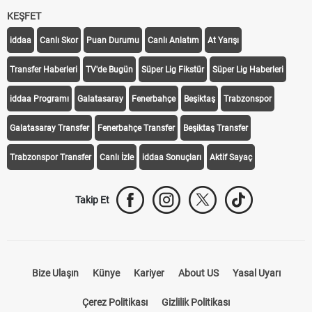
KEŞFET
iddaa
Canlı Skor
Puan Durumu
Canlı Anlatım
At Yarışı
Transfer Haberleri
TV'de Bugün
Süper Lig Fikstür
Süper Lig Haberleri
iddaa Programı
Galatasaray
Fenerbahçe
Beşiktaş
Trabzonspor
Galatasaray Transfer
Fenerbahçe Transfer
Beşiktaş Transfer
Trabzonspor Transfer
Canlı İzle
iddaa Sonuçları
Aktif Sayaç
Takip Et
Bize Ulaşın
Künye
Kariyer
About US
Yasal Uyarı
Çerez Politikası
Gizlilik Politikası