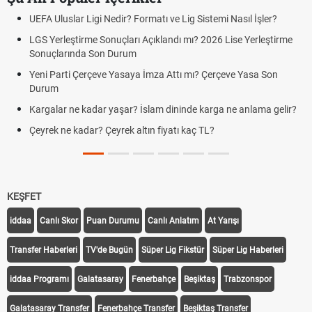
UEFA Uluslar Ligi Nedir? Formatı ve Lig Sistemi Nasıl İşler?
LGS Yerleştirme Sonuçları Açıklandı mı? 2026 Lise Yerleştirme
Sonuçlarında Son Durum
Yeni Parti Çerçeve Yasaya İmza Attı mı? Çerçeve Yasa Son
Durum
Kargalar ne kadar yaşar? İslam dininde karga ne anlama gelir?
Çeyrek ne kadar? Çeyrek altın fiyatı kaç TL?
KEŞFET
iddaa
Canlı Skor
Puan Durumu
Canlı Anlatım
At Yarışı
Transfer Haberleri
TV'de Bugün
Süper Lig Fikstür
Süper Lig Haberleri
iddaa Programı
Galatasaray
Fenerbahçe
Beşiktaş
Trabzonspor
Galatasaray Transfer
Fenerbahçe Transfer
Beşiktaş Transfer