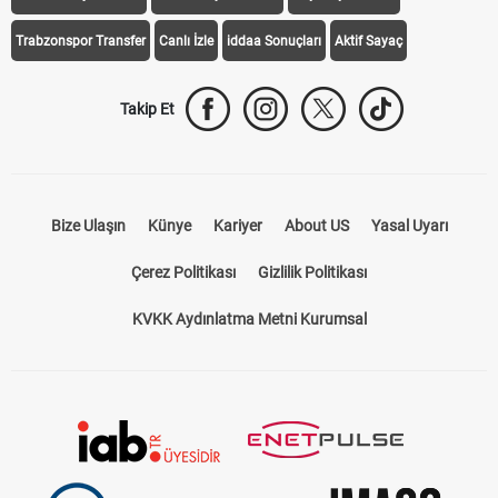
Trabzonspor Transfer
Canlı İzle
iddaa Sonuçları
Aktif Sayaç
Takip Et
Bize Ulaşın
Künye
Kariyer
About US
Yasal Uyarı
Çerez Politikası
Gizlilik Politikası
KVKK Aydınlatma Metni Kurumsal