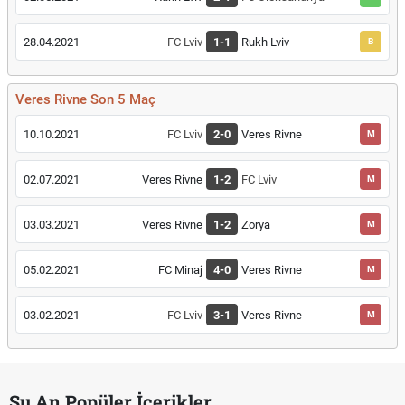
28.04.2021
FC Lviv
1-1
Rukh Lviv
B
Veres Rivne Son 5 Maç
10.10.2021
FC Lviv
2-0
Veres Rivne
M
02.07.2021
Veres Rivne
1-2
FC Lviv
M
03.03.2021
Veres Rivne
1-2
Zorya
M
05.02.2021
FC Minaj
4-0
Veres Rivne
M
03.02.2021
FC Lviv
3-1
Veres Rivne
M
Şu An Popüler İçerikler