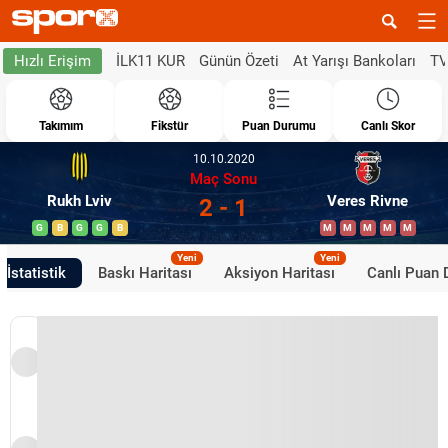
İLK11 KUR
Günün Özeti
At Yarışı Bankoları
TV
Hızlı Erişim
Takımım
Fikstür
Puan Durumu
Canlı Skor
10.10.2020
Maç Sonu
Rukh Lviv
Veres Rivne
2 - 1
G
B
G
G
B
M
M
M
M
M
Yeni
Yeni
İstatistik
Baskı Haritası
Aksiyon Haritası
Canlı Puan