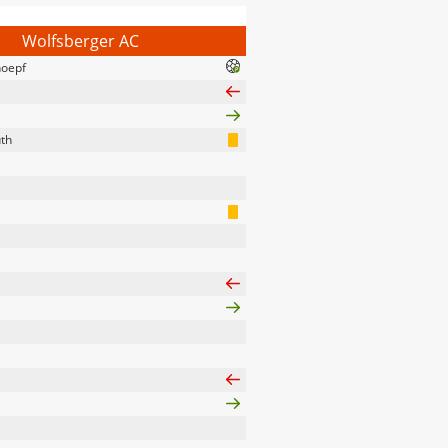
Wolfsberger AC
hoepf
th