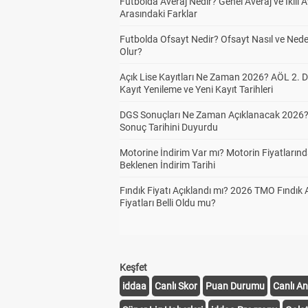
Futbolda Averaj Nedir? Genel Averaj ve İkili A
Arasındaki Farklar
Futbolda Ofsayt Nedir? Ofsayt Nasıl ve Ned
Olur?
Açık Lise Kayıtları Ne Zaman 2026? AÖL 2.
Kayıt Yenileme ve Yeni Kayıt Tarihleri
DGS Sonuçları Ne Zaman Açıklanacak 2026
Sonuç Tarihini Duyurdu
Motorine İndirim Var mı? Motorin Fiyatların
Beklenen İndirim Tarihi
Fındık Fiyatı Açıklandı mı? 2026 TMO Fındık 
Fiyatları Belli Oldu mu?
Keşfet
iddaa
Canlı Skor
Puan Durumu
Canlı An