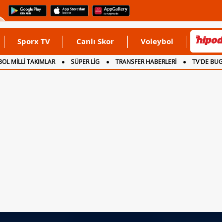
Sporx TV
Canlı Skor
Voleybol
OL MİLLİ TAKIMLAR
SÜPER LİG
TRANSFER HABERLERİ
TV'DE BU