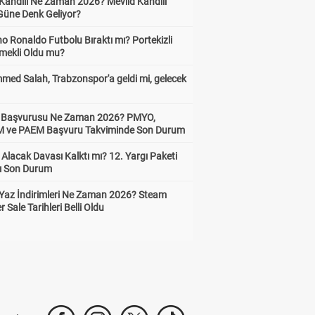
 Kandili Ne Zaman 2026? Mevlid Kandili
Güne Denk Geliyor?
no Ronaldo Futbolu Bıraktı mı? Portekizli
Emekli Oldu mu?
ed Salah, Trabzonspor'a geldi mi, gelecek
ik Başvurusu Ne Zaman 2026? PMYO,
ve PAEM Başvuru Takviminde Son Durum
z Alacak Davası Kalktı mı? 12. Yargı Paketi
ı Son Durum
Yaz İndirimleri Ne Zaman 2026? Steam
Sale Tarihleri Belli Oldu