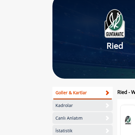
Ried
Ried - 
Goller & Kartlar
Kadrolar
Canlı Anlatım
İstatistik