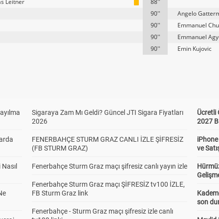
s Leitner
88''
90''
Angelo Gatter
90''
Emmanuel Ch
90''
Emmanuel Ag
90''
Emin Kujovic
Sayılma
Sigaraya Zam Mı Geldi? Güncel JTI Sigara Fiyatları
Ücretl
2026
2027 B
larda
FENERBAHÇE STURM GRAZ CANLI İZLE ŞİFRESİZ
iPhone
(FB STURM GRAZ)
ve Satı
 Nasıl
Fenerbahçe Sturm Graz maçı şifresiz canlı yayın izle
Hürmüz
Gelişm
Fenerbahçe Sturm Graz maçı ŞİFRESİZ tv100 İZLE,
Ne
FB Sturm Graz link
Kademel
son dur
Fenerbahçe - Sturm Graz maçı şifresiz izle canlı