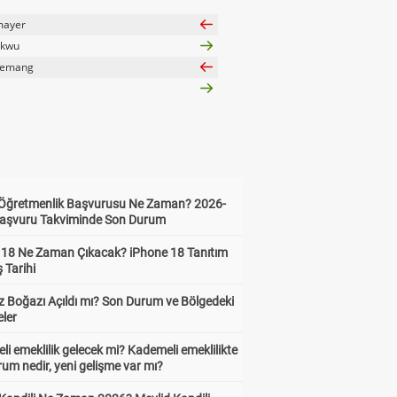
mayer
ukwu
yemang
i Öğretmenlik Başvurusu Ne Zaman? 2026-
aşvuru Takviminde Son Durum
 18 Ne Zaman Çıkacak? iPhone 18 Tanıtım
ş Tarihi
 Boğazı Açıldı mı? Son Durum ve Bölgedeki
eler
i emeklilik gelecek mi? Kademeli emeklilikte
um nedir, yeni gelişme var mı?