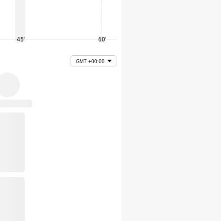
45'
60'
75'
GMT +00:00