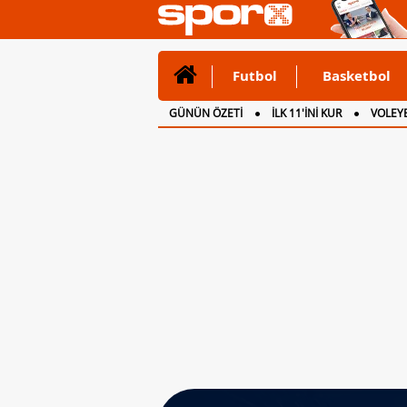
Futbol
Basketbol
GÜNÜN ÖZETİ
İLK 11'İNİ KUR
VOLEYB
CANLI ANLATIM
İNGİLTERE