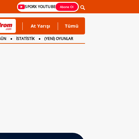
SPORX YOUTUBE
Abone Ol
At Yarışı
Tümü
GÜN
İSTATİSTİK
(YENİ) OYUNLAR