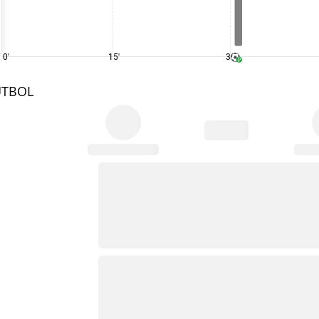
0'
15'
30'
UTBOL