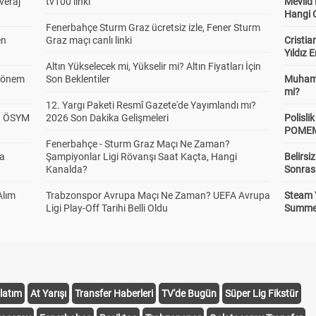
veraj
tv100 linki
Mevlid
Hangi 
Fenerbahçe Sturm Graz ücretsiz izle, Fener Sturm
en
Graz maçı canlı linki
Cristia
Yıldız 
Altın Yükselecek mi, Yükselir mi? Altın Fiyatları İçin
 Dönem
Son Beklentiler
Muhamm
mi?
12. Yargı Paketi Resmî Gazete'de Yayımlandı mı?
? ÖSYM
2026 Son Dakika Gelişmeleri
Polisl
POMEM 
Fenerbahçe - Sturm Graz Maçı Ne Zaman?
da
Şampiyonlar Ligi Rövanşı Saat Kaçta, Hangi
Belirsi
Kanalda?
Sonras
Alım
Trabzonspor Avrupa Maçı Ne Zaman? UEFA Avrupa
Steam 
Ligi Play-Off Tarihi Belli Oldu
Summer 
latım
At Yarışı
Transfer Haberleri
TV'de Bugün
Süper Lig Fikstür