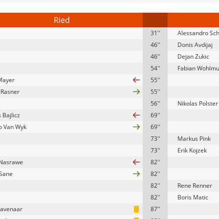
Ried
31''
Alessandro Sc
46''
Donis Avdijaj
46''
Dejan Zukic
54''
Fabian Wohlmu
Mayer
55''
 Rasner
55''
56''
Nikolas Polster
 Bajlicz
69''
o Van Wyk
69''
73''
Markus Pink
73''
Erik Kojzek
 Nasrawe
82''
 Sane
82''
82''
Rene Renner
82''
Boris Matic
Havenaar
87''