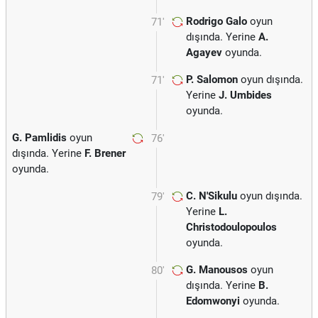
Rodrigo Galo
oyun
71'
dışında. Yerine
A.
Agayev
oyunda.
P. Salomon
oyun dışında.
71'
Yerine
J. Umbides
oyunda.
G. Pamlidis
oyun
76'
dışında. Yerine
F. Brener
oyunda.
C. N'Sikulu
oyun dışında.
79'
Yerine
L.
Christodoulopoulos
oyunda.
G. Manousos
oyun
80'
dışında. Yerine
B.
Edomwonyi
oyunda.