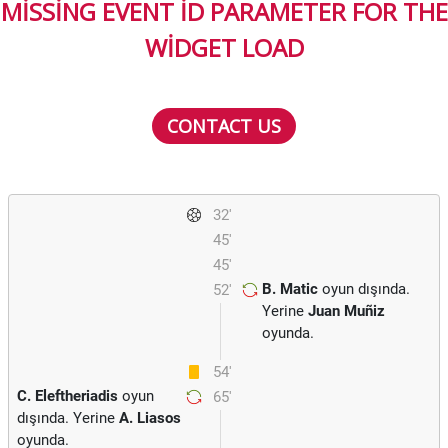
MISSING EVENT ID PARAMETER FOR THE
WIDGET LOAD
CONTACT US
32'
45'
45'
B. Matic
oyun dışında.
52'
Yerine
Juan Muñiz
oyunda.
54'
C. Eleftheriadis
oyun
65'
dışında. Yerine
A. Liasos
oyunda.