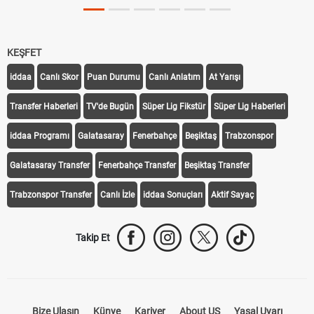
KEŞFET
iddaa
Canlı Skor
Puan Durumu
Canlı Anlatım
At Yarışı
Transfer Haberleri
TV'de Bugün
Süper Lig Fikstür
Süper Lig Haberleri
iddaa Programı
Galatasaray
Fenerbahçe
Beşiktaş
Trabzonspor
Galatasaray Transfer
Fenerbahçe Transfer
Beşiktaş Transfer
Trabzonspor Transfer
Canlı İzle
iddaa Sonuçları
Aktif Sayaç
Takip Et
Bize Ulaşın
Künye
Kariyer
About US
Yasal Uyarı