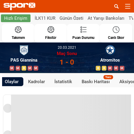
İLK11 KUR
Günün Özeti
At Yarışı Bankoları
TV
Hızlı Erişim
Takımım
Fikstür
Puan Durumu
Canlı Skor
20.03.2021
Maç Sonu
PAS Giannina
Atromitos
1 - 0
M
M
B
M
M
B
B
M
M
M
Yeni
Olaylar
Kadrolar
İstatistik
Baskı Haritası
Aksiyon