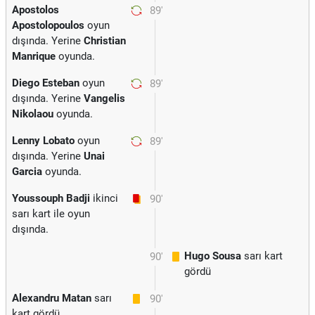
Apostolos
89'
Apostolopoulos
oyun
dışında. Yerine
Christian
Manrique
oyunda.
Diego Esteban
oyun
89'
dışında. Yerine
Vangelis
Nikolaou
oyunda.
Lenny Lobato
oyun
89'
dışında. Yerine
Unai
Garcia
oyunda.
Youssouph Badji
ikinci
90'
sarı kart ile oyun
dışında.
Hugo Sousa
sarı kart
90'
gördü
Alexandru Matan
sarı
90'
kart gördü