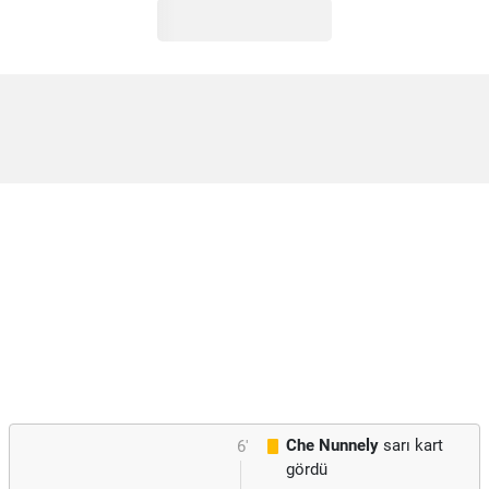
Che Nunnely
sarı kart
6'
gördü