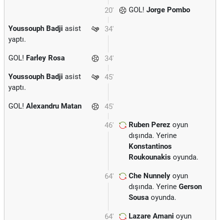
GOL!
Jorge Pombo
20'
Youssouph Badji
asist
34'
yaptı.
GOL!
Farley Rosa
34'
Youssouph Badji
asist
45'
yaptı.
GOL!
Alexandru Matan
45'
Ruben Perez
oyun
46'
dışında. Yerine
Konstantinos
Roukounakis
oyunda.
Che Nunnely
oyun
64'
dışında. Yerine
Gerson
Sousa
oyunda.
Lazare Amani
oyun
64'