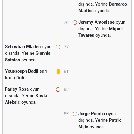
dışında. Yerine
Bernardo
Martins
oyunda.
Jeremy Antonisse
oyun
76'
dışında. Yerine
Miguel
Tavares
oyunda.
Sebastian Mladen
oyun
77'
dışında. Yerine
Giannis
Satsias
oyunda.
Youssouph Badji
sarı
81'
kart gördü
Farley Rosa
oyun
85'
dışında. Yerine
Kosta
Aleksic
oyunda.
Jorge Pombo
oyun
85'
dışında. Yerine
Patrik
Mijic
oyunda.