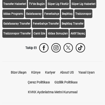
Transfer Haberleri
TV'de Bugün
Süper Lig Fikstür
Süper Lig Haberleri
iddaa Programı
Galatasaray
Fenerbahçe
Beşiktaş
Trabzonspor
Galatasaray Transfer
Fenerbahçe Transfer
Beşiktaş Transfer
Trabzonspor Transfer
Canlı İzle
iddaa Sonuçları
Aktif Sayaç
Takip Et
Bize Ulaşın
Künye
Kariyer
About US
Yasal Uyarı
Çerez Politikası
Gizlilik Politikası
KVKK Aydınlatma Metni Kurumsal