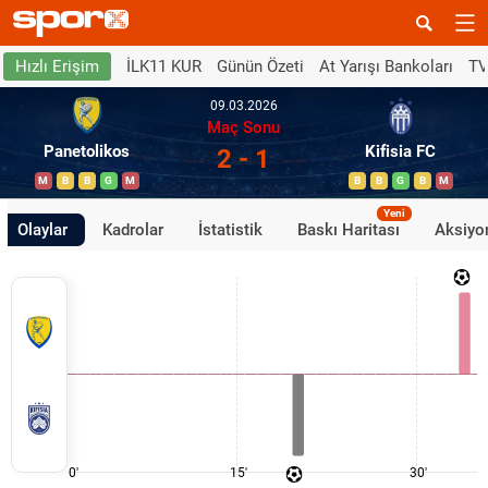
İLK11 KUR
Günün Özeti
At Yarışı Bankoları
TV
Hızlı Erişim
09.03.2026
Maç Sonu
Panetolikos
Kifisia FC
2 - 1
M
B
B
G
M
B
B
G
B
M
Yeni
Olaylar
Kadrolar
İstatistik
Baskı Haritası
Aksiyon
0'
15'
30'