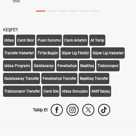
linki
KEŞFET
iddaa
Canlı Skor
Puan Durumu
Canlı Anlatım
At Yarışı
Transfer Haberleri
TV'de Bugün
Süper Lig Fikstür
Süper Lig Haberleri
iddaa Programı
Galatasaray
Fenerbahçe
Beşiktaş
Trabzonspor
Galatasaray Transfer
Fenerbahçe Transfer
Beşiktaş Transfer
Trabzonspor Transfer
Canlı İzle
iddaa Sonuçları
Aktif Sayaç
Takip Et