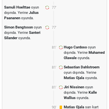
Samuli Hoelttae
oyun
77'
dışında. Yerine
Julius
Paananen
oyunda.
Simon Bengtsson
oyun
77'
dışında. Yerine
Santeri
Silander
oyunda.
Hugo Cardoso
oyun
81'
dışında. Yerine
Muhamed
Olawale
oyunda.
Sebastian Dahlstroem
81'
oyun dışında. Yerine
Matias Ojala
oyunda.
Jiri Nissinen
oyun
81'
dışında. Yerine
Kalle
Wallius
oyunda.
Matias Ojala
sarı kart
90'