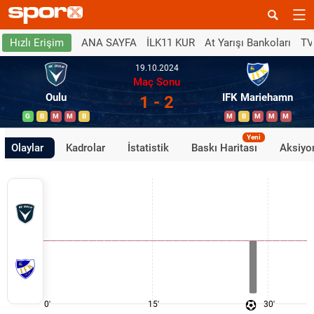
ANA SAYFA
İLK11 KUR
At Yarışı Bankoları
TV
Hızlı Erişim
19.10.2024
Maç Sonu
Oulu
IFK Mariehamn
1 - 2
G
B
M
M
B
M
B
M
M
M
Yeni
Olaylar
Kadrolar
İstatistik
Baskı Haritası
Aksiyon
0'
15'
30'