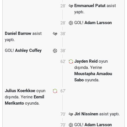
Emmanuel Patut
asist
28'
yaptı.
GOL!
Adam Larsson
28'
Daniel Barrow
asist
38'
yaptı.
GOL!
Ashley Coffey
38'
Jayden Reid
oyun
62'
dışında. Yerine
Moustapha Amadou
Sabo
oyunda.
Julius Koerkkoe
oyun
67'
dışında. Yerine
Eemil
Merikanto
oyunda.
Jiri Nissinen
asist yaptı.
70'
GOL!
Adam Larsson
70'