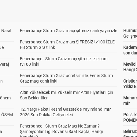
 Nasıl
Fenerbahçe Sturm Graz maçı şifresiz canlı yayın izle
Hürmüz
Gelişm
Fenerbahçe Sturm Graz maçı ŞİFRESİZ tv100 İZLE,
Ne
FB Sturm Graz link
Kademel
son dur
Fenerbahçe - Sturm Graz maçı şifresiz izle canlı
veraj
tv100 linki
Mevlid
Hangi 
Fenerbahçe Sturm Graz ücretsiz izle, Fener Sturm
en
Graz maçı canlı linki
Cristia
Yıldız 
Altın Yükselecek mi, Yükselir mi? Altın Fiyatları İçin
 Dönem
Son Beklentiler
Muhamm
mi?
12. Yargı Paketi Resmî Gazete'de Yayımlandı mı?
? ÖSYM
2026 Son Dakika Gelişmeleri
Polisl
POMEM 
Fenerbahçe - Sturm Graz Maçı Ne Zaman?
da
Şampiyonlar Ligi Rövanşı Saat Kaçta, Hangi
Belirsi