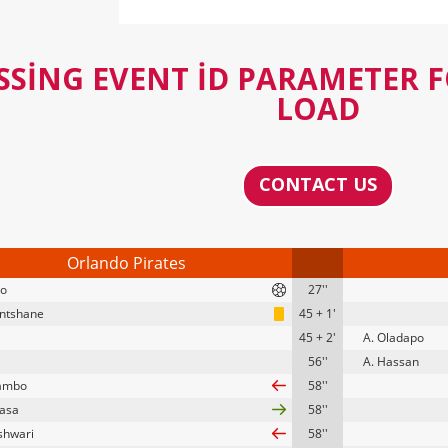
SSING EVENT ID PARAMETER 
LOAD
CONTACT US
Orlando Pirates
to
27''
ntshane
45 + 1'
45 + 2'
A. Oladapo
56''
A. Hassan
tambo
58''
asa
58''
shwari
58''