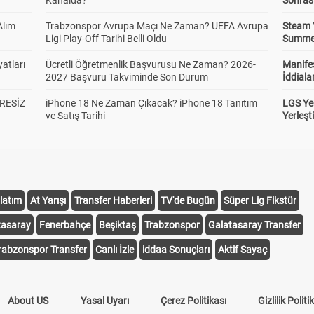
Kanalda?
Sonras
Alım
Trabzonspor Avrupa Maçı Ne Zaman? UEFA Avrupa
Steam 
Ligi Play-Off Tarihi Belli Oldu
Summer 
atları
Ücretli Öğretmenlik Başvurusu Ne Zaman? 2026-
Manifes
2027 Başvuru Takviminde Son Durum
İddiala
RESİZ
iPhone 18 Ne Zaman Çıkacak? iPhone 18 Tanıtım
LGS Yer
ve Satış Tarihi
Yerleş
latım
At Yarışı
Transfer Haberleri
TV'de Bugün
Süper Lig Fikstür
tasaray
Fenerbahçe
Beşiktaş
Trabzonspor
Galatasaray Transfer
rabzonspor Transfer
Canlı İzle
iddaa Sonuçları
Aktif Sayaç
About US
Yasal Uyarı
Çerez Politikası
Gizlilik Politi