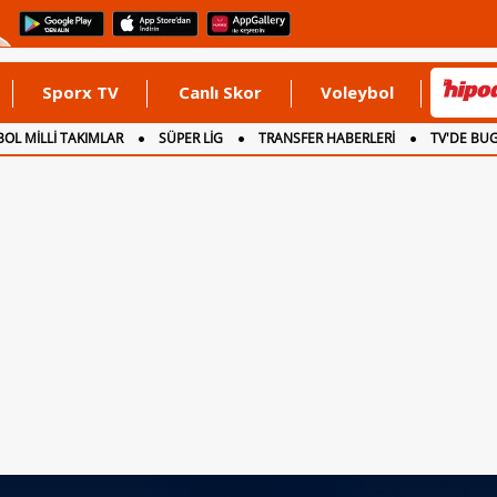
Sporx TV
Canlı Skor
Voleybol
OL MİLLİ TAKIMLAR
SÜPER LİG
TRANSFER HABERLERİ
TV'DE BU