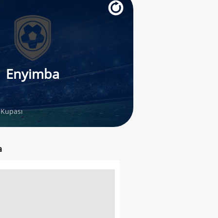
Enyimba
 Kupası
a