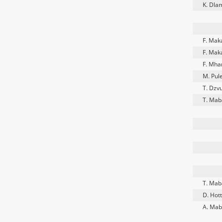
K. Dla
F. Mak
F. Mak
F. Mha
M. Pul
T. Dzv
T. Mab
T. Mab
D. Hot
A. Ma