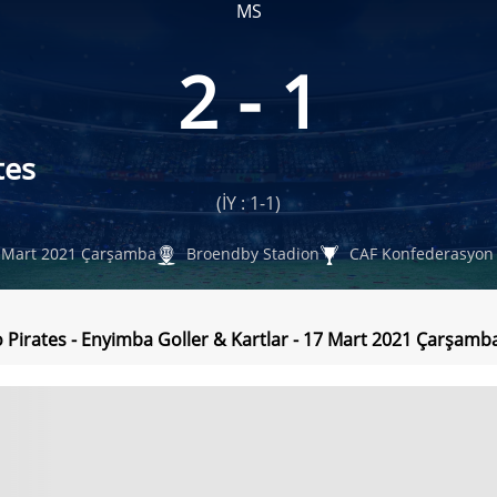
MS
2 - 1
tes
(İY : 1-1)
 Mart 2021 Çarşamba
Broendby Stadion
CAF Konfederasyon
 Pirates - Enyimba Goller & Kartlar - 17 Mart 2021 Çarşamb