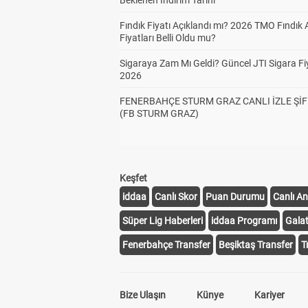
Beklenen İndirim Tarihi
Fındık Fiyatı Açıklandı mı? 2026 TMO Fındık 
Fiyatları Belli Oldu mu?
Sigaraya Zam Mı Geldi? Güncel JTI Sigara Fiy
2026
FENERBAHÇE STURM GRAZ CANLI İZLE ŞİF
(FB STURM GRAZ)
Keşfet
iddaa
Canlı Skor
Puan Durumu
Canlı An
Süper Lig Haberleri
iddaa Programı
Gala
Fenerbahçe Transfer
Beşiktaş Transfer
T
Bize Ulaşın
Künye
Kariyer