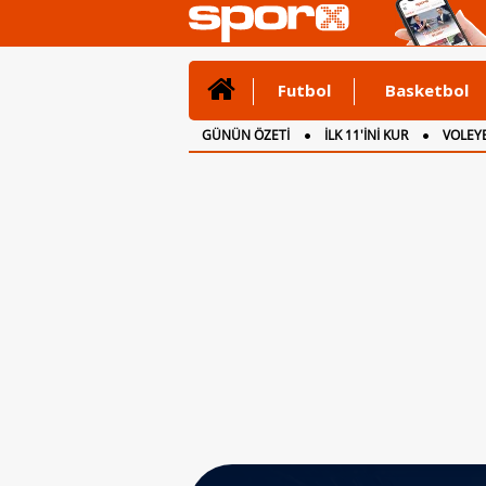
Futbol
Basketbol
GÜNÜN ÖZETİ
İLK 11'İNİ KUR
VOLEYB
CANLI ANLATIM
İNGİLTERE