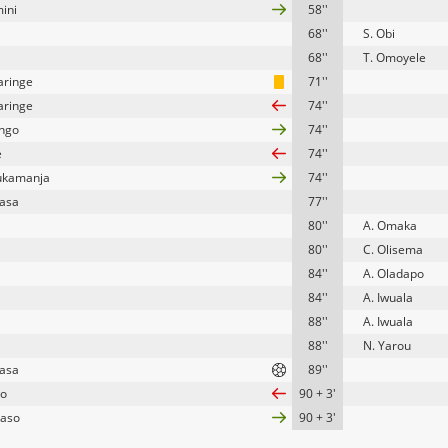
mini
58''
68''
S. Obi
68''
T. Omoyele
aringe
71''
aringe
74''
ngo
74''
e
74''
ukamanja
74''
asa
77''
80''
A. Omaka
80''
C. Olisema
84''
A. Oladapo
84''
A. Iwuala
88''
A. Iwuala
88''
N. Yarou
asa
89''
to
90 + 3'
baso
90 + 3'