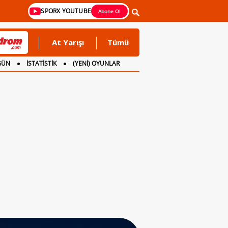
SPORX YOUTUBE
Abone Ol
At Yarışı
Tümü
GÜN
İSTATİSTİK
(YENİ) OYUNLAR