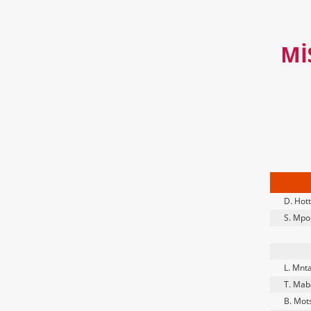
MI
D. Hot
S. Mpo
L. Mn
T. Mab
B. Mot