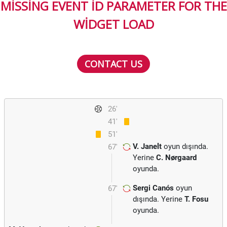
MISSING EVENT ID PARAMETER FOR THE
WIDGET LOAD
CONTACT US
26'
41'
51'
V. Janelt
oyun dışında.
67'
Yerine
C. Nørgaard
oyunda.
Sergi Canós
oyun
67'
dışında. Yerine
T. Fosu
oyunda.