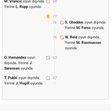
M. Vrancic
oyun dışında.
69'
Yerine
L. Rupp
oyunda.
71'
S. Ghoddos
oyun dışında.
76'
Yerine
M. Forss
oyunda.
W. Reid
oyun dışında.
76'
Yerine
M. Rasmussen
oyunda.
O. Hernández
oyun
83'
dışında. Yerine
J.
Sørensen
oyunda.
T. Pukki
oyun dışında.
87'
Yerine
J. Hugill
oyunda.