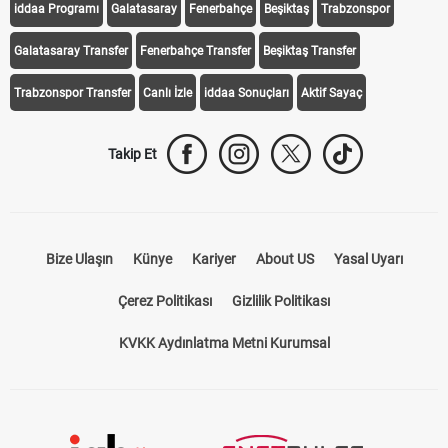
iddaa Programı
Galatasaray
Fenerbahçe
Beşiktaş
Trabzonspor
Galatasaray Transfer
Fenerbahçe Transfer
Beşiktaş Transfer
Trabzonspor Transfer
Canlı İzle
iddaa Sonuçları
Aktif Sayaç
Takip Et
Bize Ulaşın
Künye
Kariyer
About US
Yasal Uyarı
Çerez Politikası
Gizlilik Politikası
KVKK Aydınlatma Metni Kurumsal