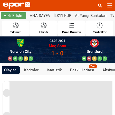
ANA SAYFA
İLK11 KUR
At Yarışı Bankoları
TV
Hızlı Erişim
Takımım
Fikstür
Puan Durumu
Canlı Skor
03.03.2021
Maç Sonu
Norwich City
Brentford
1 - 0
M
G
G
B
G
G
M
B
G
G
Yeni
Olaylar
Kadrolar
İstatistik
Baskı Haritası
Aksiyon