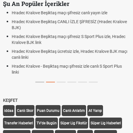
Şu An Popüler İçerikler
ş maçı şifresiz canlı yayın izle
Hradec Kralove - Beşiktaş 
ktaş CANLI İZLE ŞİFRESİZ (Hradec Kralove
Hradec Kralove Beşiktaş 
BJK link
aş maçı şifresiz S Sport Plus izle, Hradec
Trivela Nedir? Trivela Vur
Röveşata Nedir? Röveşat
taş ücretsiz izle, Hradec Kralove BJK maçı
Plonjon Nedir? Kalecilikt
taş maçı şifresiz izle canlı S Sport Plus
KEŞFET
iddaa
Canlı Skor
Puan Durumu
Canlı Anlatım
At Yarışı
Transfer Haberleri
TV'de Bugün
Süper Lig Fikstür
Süper Lig Haberleri