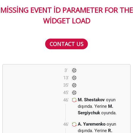
MISSING EVENT ID PARAMETER FOR THE
WIDGET LOAD
CONTACT US
3'
13'
35'
45'
M. Shestakov
oyun
46'
dışında. Yerine
M.
Sergiychuk
oyunda.
A. Yaremenko
oyun
46'
dışında. Yerine
R.