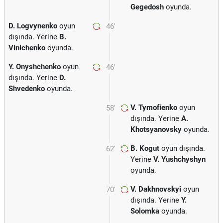
Gegedosh
oyunda.
D. Logvynenko
oyun
46'
dışında. Yerine
B.
Vinichenko
oyunda.
Y. Onyshchenko
oyun
46'
dışında. Yerine
D.
Shvedenko
oyunda.
V. Tymofienko
oyun
58'
dışında. Yerine
A.
Khotsyanovsky
oyunda.
B. Kogut
oyun dışında.
62'
Yerine
V. Yushchyshyn
oyunda.
V. Dakhnovskyi
oyun
70'
dışında. Yerine
Y.
Solomka
oyunda.