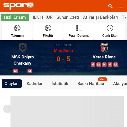
İLK11 KUR
Günün Özeti
At Yarışı Bankoları
TV
Hızlı Erişim
Takımım
Fikstür
Puan Durumu
Canlı Skor
08.09.2020
Maç Sonu
MSK Dnipro
Veres Rivne
0 - 5
Cherkasy
M
M
M
M
M
M
M
Yeni
Olaylar
Kadrolar
İstatistik
Baskı Haritası
Aksiyon