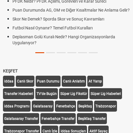
PFDK Nedir? PFDK Açılımı, Görevleri ve Karar Süreci
Puan Durumunda AG, OM ve Diğer Kısaltmalar Ne Anlama Gelir?
Skor Ne Demek? Sporda Skor ve Sonuç Kavramları
Futbol Nasıl Oynanır? Temel Futbol Kuralları
Deplasman Golü Kuralı Nedir? Hangi Organizasyonlarda
Uygulanıyor?
KEŞFET
iddaa
Canlı Skor
Puan Durumu
Canlı Anlatım
At Yarışı
Transfer Haberleri
TV'de Bugün
Süper Lig Fikstür
Süper Lig Haberleri
iddaa Programı
Galatasaray
Fenerbahçe
Beşiktaş
Trabzonspor
Galatasaray Transfer
Fenerbahçe Transfer
Beşiktaş Transfer
Trabzonspor Transfer
Canlı İzle
iddaa Sonuçları
Aktif Sayaç