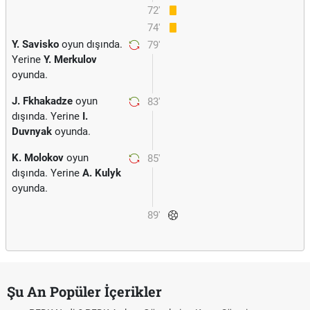
72'
74'
Y. Savisko
oyun dışında.
79'
Yerine
Y. Merkulov
oyunda.
J. Fkhakadze
oyun
83'
dışında. Yerine
I.
Duvnyak
oyunda.
K. Molokov
oyun
85'
dışında. Yerine
A. Kulyk
oyunda.
89'
Şu An Popüler İçerikler