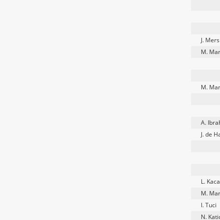
J. Mers
M. Mar
M. Mar
A. Ibr
J. de H
L. Kac
M. Mar
I. Tuci
N. Kati