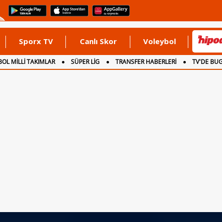
Sporx TV
Canlı Skor
Voleybol
OL MİLLİ TAKIMLAR
SÜPER LİG
TRANSFER HABERLERİ
TV'DE BU