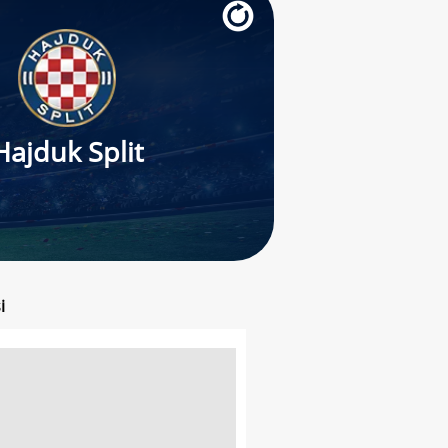
Hajduk Split
i