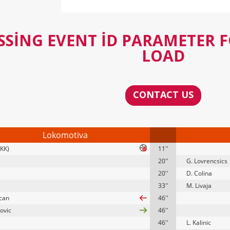
SSING EVENT ID PARAMETER 
LOAD
CONTACT US
Lokomotiva
(KK)
11''
20''
G. Lovrencsics
20''
D. Colina
33''
M. Livaja
ican
46''
kovic
46''
46''
L. Kalinic