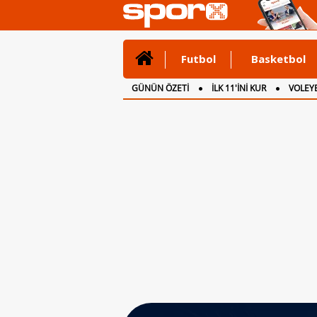
Futbol
Basketbol
GÜNÜN ÖZETİ
İLK 11'İNİ KUR
VOLEYB
CANLI ANLATIM
İNGİLTERE