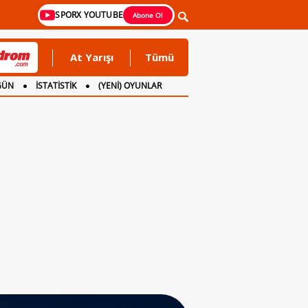
SPORX YOUTUBE
Abone Ol
At Yarışı
Tümü
GÜN
İSTATİSTİK
(YENİ) OYUNLAR