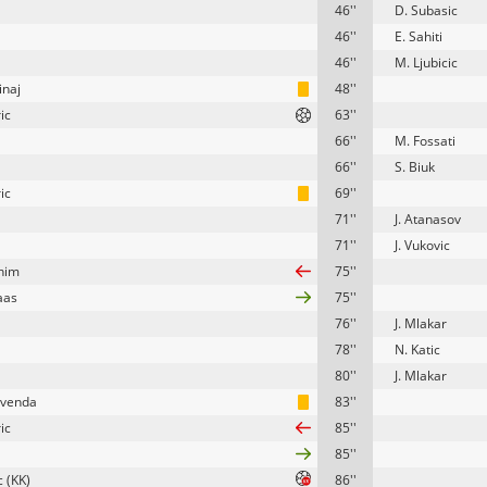
46''
D. Subasic
46''
E. Sahiti
46''
M. Ljubicic
inaj
48''
ic
63''
66''
M. Fossati
66''
S. Biuk
ic
69''
71''
J. Atanasov
71''
J. Vukovic
ahim
75''
aas
75''
76''
J. Mlakar
78''
N. Katic
80''
J. Mlakar
avenda
83''
ic
85''
85''
c (KK)
86''