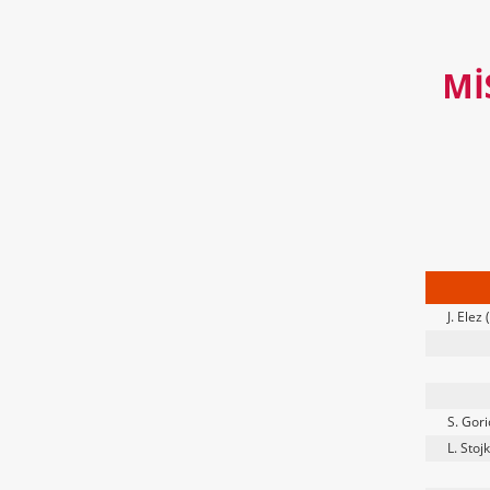
MI
J. Elez 
S. Gor
L. Stoj