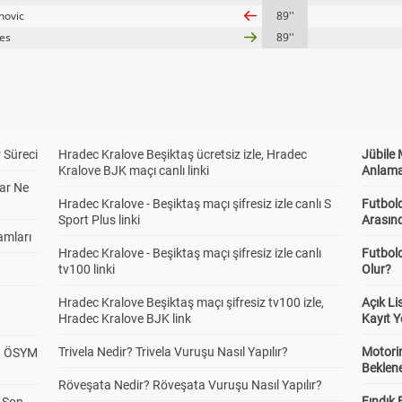
novic
89''
es
89''
 Süreci
Hradec Kralove Beşiktaş ücretsiz izle, Hradec
Jübile
Kralove BJK maçı canlı linki
Anlama
ar Ne
Hradec Kralove - Beşiktaş maçı şifresiz izle canlı S
Futbold
Sport Plus linki
Arasınd
amları
Hradec Kralove - Beşiktaş maçı şifresiz izle canlı
Futbol
tv100 linki
Olur?
Hradec Kralove Beşiktaş maçı şifresiz tv100 izle,
Açık L
Hradec Kralove BJK link
Kayıt Y
Trivela Nedir? Trivela Vuruşu Nasıl Yapılır?
Motorin
? ÖSYM
Beklene
Röveşata Nedir? Röveşata Vuruşu Nasıl Yapılır?
Fındık 