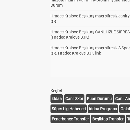
Mazota İndirim Var mı? Motorin Fiyatlarınd
Durum
Hradec Kralove Beşiktaş maçı şifresiz canlı 
izle
Hradec Kralove Beşiktaş CANLI İZLE ŞİFRES
(Hradec Kralove BJK)
Hradec Kralove Beşiktaş maçı şifresiz S Spor
izle, Hradec Kralove BJK link
Keşfet
iddaa
Canlı Skor
Puan Durumu
Canlı An
Süper Lig Haberleri
iddaa Programı
Gala
Fenerbahçe Transfer
Beşiktaş Transfer
T