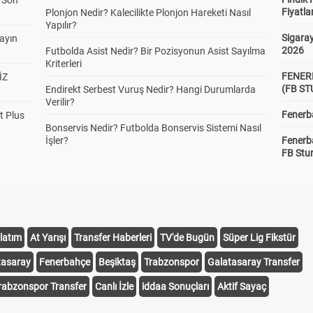
a Son
Fiyatla
Plonjon Nedir? Kalecilikte Plonjon Hareketi Nasıl
Yapılır?
Sigaray
yayın
2026
Futbolda Asist Nedir? Bir Pozisyonun Asist Sayılma
Kriterleri
FENER
İZ
(FB S
Endirekt Serbest Vuruş Nedir? Hangi Durumlarda
Verilir?
Fenerba
t Plus
Bonservis Nedir? Futbolda Bonservis Sistemi Nasıl
İşler?
Fenerb
FB Stu
latım
At Yarışı
Transfer Haberleri
TV'de Bugün
Süper Lig Fikstür
tasaray
Fenerbahçe
Beşiktaş
Trabzonspor
Galatasaray Transfer
rabzonspor Transfer
Canlı İzle
iddaa Sonuçları
Aktif Sayaç