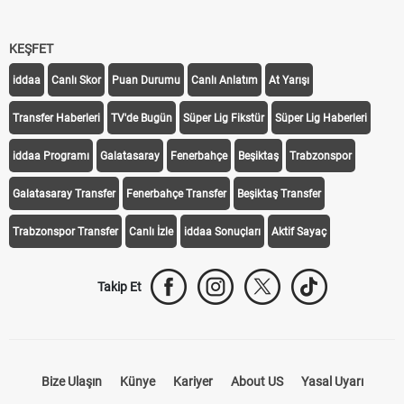
KEŞFET
iddaa
Canlı Skor
Puan Durumu
Canlı Anlatım
At Yarışı
Transfer Haberleri
TV'de Bugün
Süper Lig Fikstür
Süper Lig Haberleri
iddaa Programı
Galatasaray
Fenerbahçe
Beşiktaş
Trabzonspor
Galatasaray Transfer
Fenerbahçe Transfer
Beşiktaş Transfer
Trabzonspor Transfer
Canlı İzle
iddaa Sonuçları
Aktif Sayaç
Takip Et
Bize Ulaşın
Künye
Kariyer
About US
Yasal Uyarı