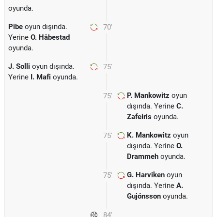
oyunda.
Pibe
oyun dışında.
70'
Yerine
O. Håbestad
oyunda.
J. Solli
oyun dışında.
75'
Yerine
I. Mafi
oyunda.
P. Mankowitz
oyun
75'
dışında. Yerine
C.
Zafeiris
oyunda.
K. Mankowitz
oyun
75'
dışında. Yerine
O.
Drammeh
oyunda.
G. Harviken
oyun
75'
dışında. Yerine
A.
Gujónsson
oyunda.
84'