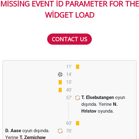
MISSING EVENT ID PARAMETER FOR THE
WIDGET LOAD
CONTACT US
11'
14'
15'
40'
T. Elsebutangen
oyun
57'
dışında. Yerine
N.
Hristov
oyunda.
60'
D. Aase
oyun dışında.
70'
Yerine
T. Zernichow