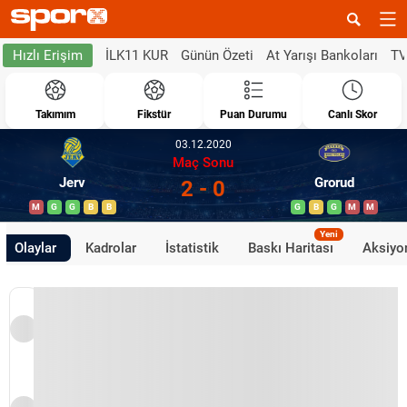
İLK11 KUR
Günün Özeti
At Yarışı Bankoları
TV
Hızlı Erişim
Takımım
Fikstür
Puan Durumu
Canlı Skor
03.12.2020
Maç Sonu
Jerv
Grorud
2 - 0
M
G
G
B
B
G
B
G
M
M
Yeni
Olaylar
Kadrolar
İstatistik
Baskı Haritası
Aksiyon