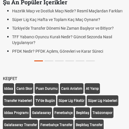
Şu An Popüler İçerikler
Hazırlık Maçı ve Dostluk Maçı Nedir? Resmî Maçlardan Farkları
Süper Lig Kaç Hafta ve Toplam Kaç Maç Oynanır?
Türkiye'de Transfer Dönemi Ne Zaman Başlıyor ve Bitiyor?
TFF Yabancı Oyuncu Kuralı Nedir? Güncel Sezonda Nasıl
Uygulanıyor?
PFDK Nedir? PFDK Açılımı, Görevleri ve Karar Süreci
KEŞFET
iddaa
Canlı Skor
Puan Durumu
Canlı Anlatım
At Yarışı
Transfer Haberleri
TV'de Bugün
Süper Lig Fikstür
Süper Lig Haberleri
iddaa Programı
Galatasaray
Fenerbahçe
Beşiktaş
Trabzonspor
Galatasaray Transfer
Fenerbahçe Transfer
Beşiktaş Transfer