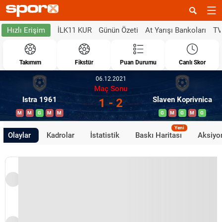
İLK11 KUR
Günün Özeti
At Yarışı Bankoları
TV
Hızlı Erişim
Takımım
Fikstür
Puan Durumu
Canlı Skor
06.12.2021
Maç Sonu
Istra 1961
Slaven Koprivnica
1 - 2
M
M
G
M
M
G
M
G
M
G
Yeni
Olaylar
Kadrolar
İstatistik
Baskı Haritası
Aksiyon