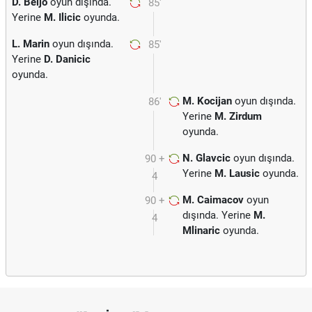
D. Beljo
oyun dışında.
85'
Yerine
M. Ilicic
oyunda.
L. Marin
oyun dışında.
85'
Yerine
D. Danicic
oyunda.
M. Kocijan
oyun dışında.
86'
Yerine
M. Zirdum
oyunda.
N. Glavcic
oyun dışında.
90 +
Yerine
M. Lausic
oyunda.
4
M. Caimacov
oyun
90 +
dışında. Yerine
M.
4
Mlinaric
oyunda.