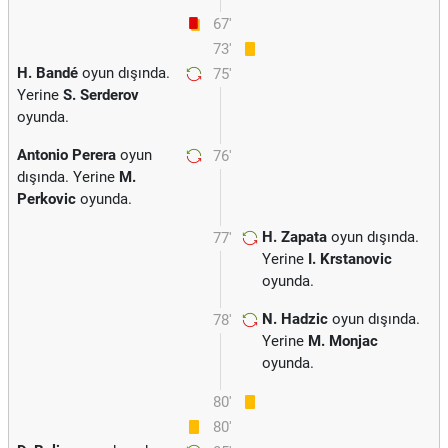
67'
73'
H. Bandé
oyun dışında.
75'
Yerine
S. Serderov
oyunda.
Antonio Perera
oyun
76'
dışında. Yerine
M.
Perkovic
oyunda.
H. Zapata
oyun dışında.
77'
Yerine
I. Krstanovic
oyunda.
N. Hadzic
oyun dışında.
78'
Yerine
M. Monjac
oyunda.
80'
80'