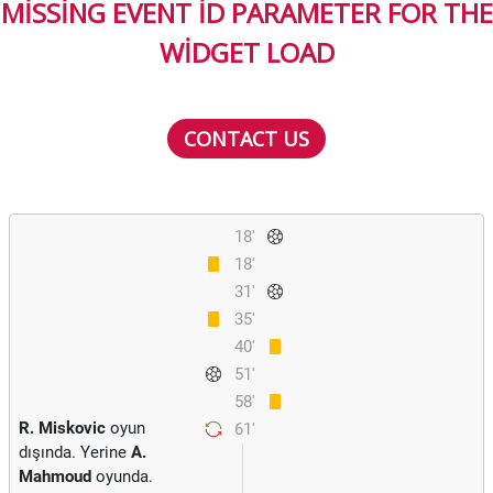
MISSING EVENT ID PARAMETER FOR THE
WIDGET LOAD
CONTACT US
18'
18'
31'
35'
40'
51'
58'
R. Miskovic
oyun
61'
dışında. Yerine
A.
Mahmoud
oyunda.