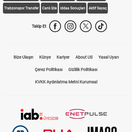
Trabzonspor Transfer
Canlı İzle
iddaa Sonuçları
Aktif Sayaç
Takip Et
Bize Ulaşın
Künye
Kariyer
About US
Yasal Uyarı
Çerez Politikası
Gizlilik Politikası
KVKK Aydınlatma Metni Kurumsal