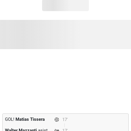
GOL!
Matias Tissera
17'
Walter Mazzanti
asist
17'