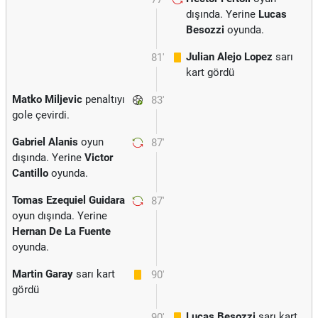
dışında. Yerine
Lucas
Besozzi
oyunda.
Julian Alejo Lopez
sarı
81'
kart gördü
Matko Miljevic
penaltıyı
83'
gole çevirdi.
Gabriel Alanis
oyun
87'
dışında. Yerine
Victor
Cantillo
oyunda.
Tomas Ezequiel Guidara
87'
oyun dışında. Yerine
Hernan De La Fuente
oyunda.
Martin Garay
sarı kart
90'
gördü
Lucas Besozzi
sarı kart
90'