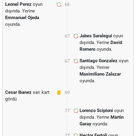
Leonel Perez
oyun
66'
dışında. Yerine
Emmanuel Ojeda
oyunda.
Jabes Saralegui
oyun
67'
dışında. Yerine
David
Romero
oyunda.
Santiago Gonzalez
oyun
67'
dışında. Yerine
Maximiliano Zalazar
oyunda.
Cesar Ibanez
sarı kart
69'
gördü
Lorenzo Scipioni
oyun
77'
dışında. Yerine
Martin
Garay
oyunda.
Hector Fertoli
oyun
77'