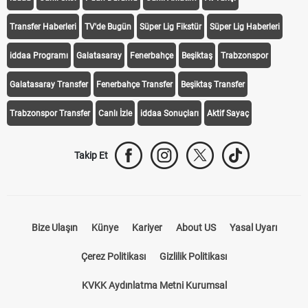
Transfer Haberleri
TV'de Bugün
Süper Lig Fikstür
Süper Lig Haberleri
iddaa Programı
Galatasaray
Fenerbahçe
Beşiktaş
Trabzonspor
Galatasaray Transfer
Fenerbahçe Transfer
Beşiktaş Transfer
Trabzonspor Transfer
Canlı İzle
iddaa Sonuçları
Aktif Sayaç
Takip Et
Bize Ulaşın
Künye
Kariyer
About US
Yasal Uyarı
Çerez Politikası
Gizlilik Politikası
KVKK Aydınlatma Metni Kurumsal