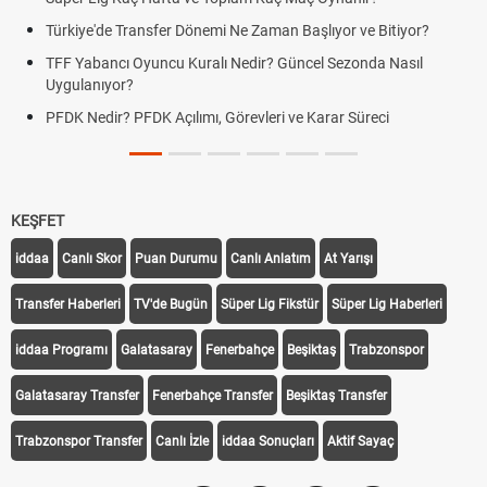
Türkiye'de Transfer Dönemi Ne Zaman Başlıyor ve Bitiyor?
TFF Yabancı Oyuncu Kuralı Nedir? Güncel Sezonda Nasıl
Uygulanıyor?
PFDK Nedir? PFDK Açılımı, Görevleri ve Karar Süreci
KEŞFET
iddaa
Canlı Skor
Puan Durumu
Canlı Anlatım
At Yarışı
Transfer Haberleri
TV'de Bugün
Süper Lig Fikstür
Süper Lig Haberleri
iddaa Programı
Galatasaray
Fenerbahçe
Beşiktaş
Trabzonspor
Galatasaray Transfer
Fenerbahçe Transfer
Beşiktaş Transfer
Trabzonspor Transfer
Canlı İzle
iddaa Sonuçları
Aktif Sayaç