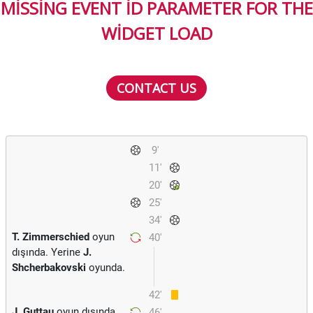
MISSING EVENT ID PARAMETER FOR THE
WIDGET LOAD
CONTACT US
9'
11'
20'
25'
34'
T. Zimmerschied
oyun
40'
dışında. Yerine
J.
Shcherbakovski
oyunda.
42'
J. Guttau
oyun dışında.
46'