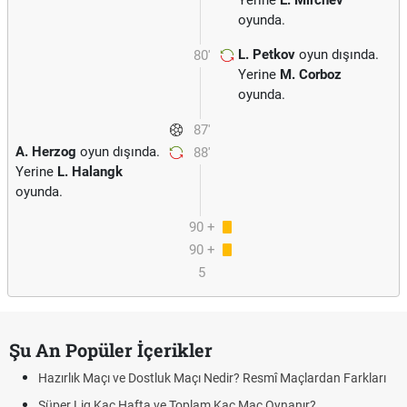
Yerine
E. Mirchev
oyunda.
L. Petkov
oyun dışında.
80'
Yerine
M. Corboz
oyunda.
87'
A. Herzog
oyun dışında.
88'
Yerine
L. Halangk
oyunda.
90 +
90 +
2
5
Şu An Popüler İçerikler
Hazırlık Maçı ve Dostluk Maçı Nedir? Resmî Maçlardan Farkları
Süper Lig Kaç Hafta ve Toplam Kaç Maç Oynanır?