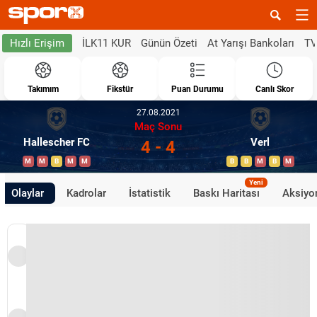
İLK11 KUR
Günün Özeti
At Yarışı Bankoları
TV
Hızlı Erişim
Takımım
Fikstür
Puan Durumu
Canlı Skor
27.08.2021
Maç Sonu
Hallescher FC
Verl
4 - 4
M
M
B
M
M
B
B
M
B
M
Yeni
Olaylar
Kadrolar
İstatistik
Baskı Haritası
Aksiyon