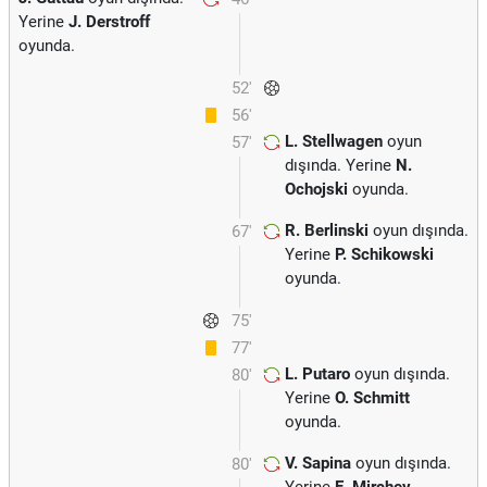
Yerine
J. Derstroff
oyunda.
52'
56'
L. Stellwagen
oyun
57'
dışında. Yerine
N.
Ochojski
oyunda.
R. Berlinski
oyun dışında.
67'
Yerine
P. Schikowski
oyunda.
75'
77'
L. Putaro
oyun dışında.
80'
Yerine
O. Schmitt
oyunda.
V. Sapina
oyun dışında.
80'