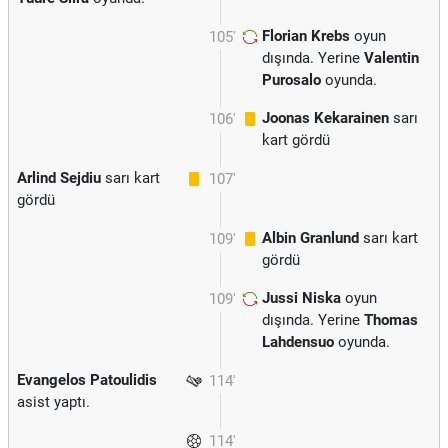
Florian Krebs
oyun
105'
dışında. Yerine
Valentin
Purosalo
oyunda.
Joonas Kekarainen
sarı
106'
kart gördü
Arlind Sejdiu
sarı kart
107'
gördü
Albin Granlund
sarı kart
109'
gördü
Jussi Niska
oyun
109'
dışında. Yerine
Thomas
Lahdensuo
oyunda.
Evangelos Patoulidis
114'
asist yaptı.
114'