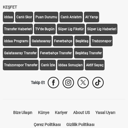
KEŞFET
iddaa
Canlı Skor
Puan Durumu
Canlı Anlatım
At Yarışı
Transfer Haberleri
TV'de Bugün
Süper Lig Fikstür
Süper Lig Haberleri
iddaa Programı
Galatasaray
Fenerbahçe
Beşiktaş
Trabzonspor
Galatasaray Transfer
Fenerbahçe Transfer
Beşiktaş Transfer
Trabzonspor Transfer
Canlı İzle
iddaa Sonuçları
Aktif Sayaç
Takip Et
Bize Ulaşın
Künye
Kariyer
About US
Yasal Uyarı
Çerez Politikası
Gizlilik Politikası