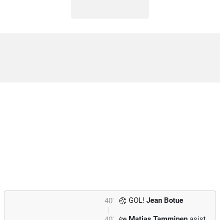
GOL!
Jean Botue
40'
Matias Tamminen
asist
40'