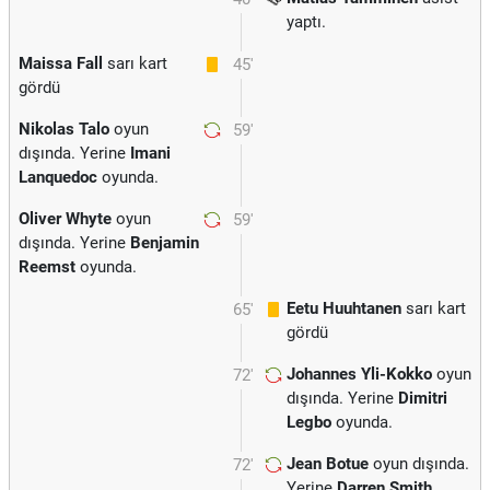
yaptı.
Maissa Fall
sarı kart
45'
gördü
Nikolas Talo
oyun
59'
dışında. Yerine
Imani
Lanquedoc
oyunda.
Oliver Whyte
oyun
59'
dışında. Yerine
Benjamin
Reemst
oyunda.
Eetu Huuhtanen
sarı kart
65'
gördü
Johannes Yli-Kokko
oyun
72'
dışında. Yerine
Dimitri
Legbo
oyunda.
Jean Botue
oyun dışında.
72'
Yerine
Darren Smith