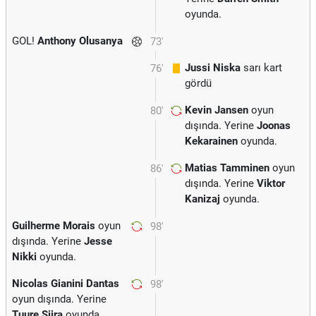
oyunda.
GOL!
Anthony Olusanya
73'
Jussi Niska
sarı kart
76'
gördü
Kevin Jansen
oyun
80'
dışında. Yerine
Joonas
Kekarainen
oyunda.
Matias Tamminen
oyun
86'
dışında. Yerine
Viktor
Kanizaj
oyunda.
Guilherme Morais
oyun
98'
dışında. Yerine
Jesse
Nikki
oyunda.
Nicolas Gianini Dantas
98'
oyun dışında. Yerine
Tuure Siira
oyunda.