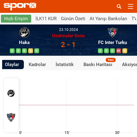
İLK11 KUR
Günün Özeti
At Yarışı Bankoları
TV
Hızlı Erişim
23.10.2024
Uzatmalar Sonu
Haka
FC Inter Turku
2 - 1
G
G
G
B
G
G
G
G
M
B
Yeni
Olaylar
Kadrolar
İstatistik
Baskı Haritası
Aksiyon
0'
15'
30'