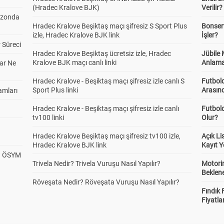
(Hradec Kralove BJK)
Verilir?
ezonda
Hradec Kralove Beşiktaş maçı şifresiz S Sport Plus
Bonserv
izle, Hradec Kralove BJK link
İşler?
 Süreci
Hradec Kralove Beşiktaş ücretsiz izle, Hradec
Jübile
Kralove BJK maçı canlı linki
Anlama
ar Ne
Hradec Kralove - Beşiktaş maçı şifresiz izle canlı S
Futbold
Sport Plus linki
Arasınd
amları
Hradec Kralove - Beşiktaş maçı şifresiz izle canlı
Futbol
tv100 linki
Olur?
Hradec Kralove Beşiktaş maçı şifresiz tv100 izle,
Açık L
Hradec Kralove BJK link
Kayıt Y
? ÖSYM
Trivela Nedir? Trivela Vuruşu Nasıl Yapılır?
Motorin
Beklene
Röveşata Nedir? Röveşata Vuruşu Nasıl Yapılır?
Fındık 
Fiyatla