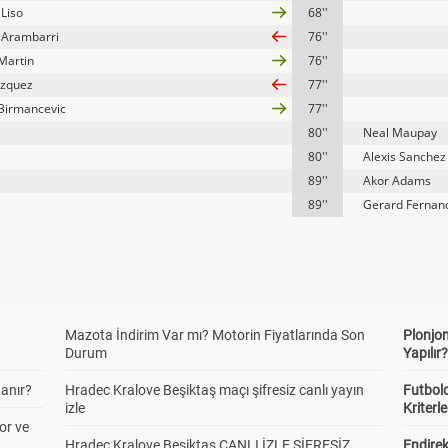
 Liso
68''
 Arambarri
76''
Martin
76''
azquez
77''
 Birmancevic
77''
80''
Neal Maupay
80''
Alexis Sanchez
89''
Akor Adams
89''
Gerard Fernan
Mazota İndirim Var mı? Motorin Fiyatlarında Son
Plonjon
Durum
Yapılır
anır?
Hradec Kralove Beşiktaş maçı şifresiz canlı yayın
Futbold
izle
Kriterle
or ve
Hradec Kralove Beşiktaş CANLI İZLE ŞİFRESİZ
Endire