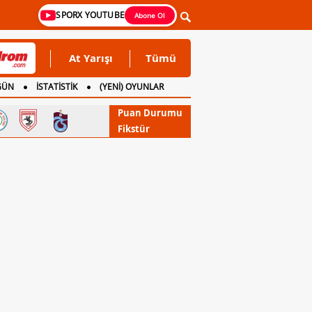
SPORX YOUTUBE
Abone Ol
At Yarışı
Tümü
GÜN
İSTATİSTİK
(YENİ) OYUNLAR
Puan Durumu
Fikstür