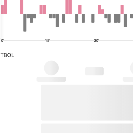
0'
15'
30'
UTBOL