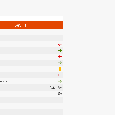
Sevilla
u
u
rmona