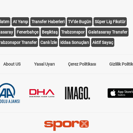
latım
At Yarışı
Transfer Haberleri
TV'de Bugün
Süper Lig Fikstür
tasaray
Fenerbahçe
Beşiktaş
Trabzonspor
Galatasaray Transfer
rabzonspor Transfer
Canlı İzle
iddaa Sonuçları
Aktif Sayaç
About US
Yasal Uyarı
Çerez Politikası
Gizlilik Politi