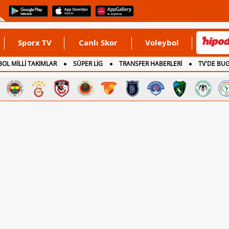
Sporx TV
Canlı Skor
Voleybol
OL MİLLİ TAKIMLAR
SÜPER LİG
TRANSFER HABERLERİ
TV'DE BU