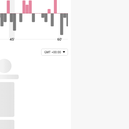
45'
60'
75'
GMT +00:00