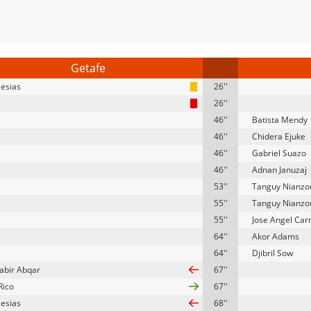
Getafe
lesias
26''
26''
46''
Batista Mendy
46''
Chidera Ejuke
46''
Gabriel Suazo
46''
Adnan Januzaj
53''
Tanguy Nianzo
55''
Tanguy Nianzo
55''
Jose Angel Ca
64''
Akor Adams
64''
Djibril Sow
abir Abqar
67''
Rico
67''
lesias
68''