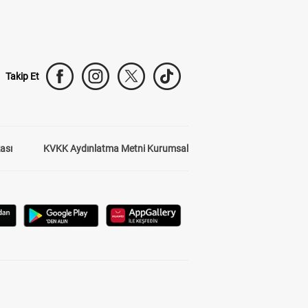
Takip Et
kası
KVKK Aydınlatma Metni Kurumsal