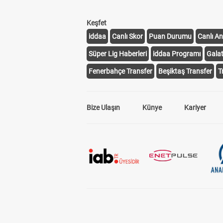
Keşfet
iddaa
Canlı Skor
Puan Durumu
Canlı An
Süper Lig Haberleri
iddaa Programı
Gala
Fenerbahçe Transfer
Beşiktaş Transfer
T
Bize Ulaşın
Künye
Kariyer