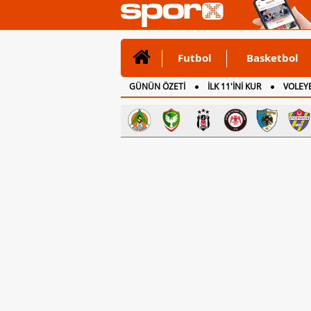
Futbol
Basketbol
GÜNÜN ÖZETİ
İLK 11'İNİ KUR
VOLEYB
CANLI ANLATIM
İNGİLTERE