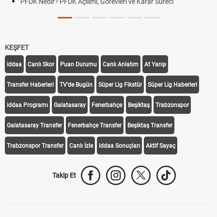
PFDK Nedir? PFDK Açılımı, Görevleri ve Karar Süreci
KEŞFET
iddaa
Canlı Skor
Puan Durumu
Canlı Anlatım
At Yarışı
Transfer Haberleri
TV'de Bugün
Süper Lig Fikstür
Süper Lig Haberleri
iddaa Programı
Galatasaray
Fenerbahçe
Beşiktaş
Trabzonspor
Galatasaray Transfer
Fenerbahçe Transfer
Beşiktaş Transfer
Trabzonspor Transfer
Canlı İzle
iddaa Sonuçları
Aktif Sayaç
Takip Et