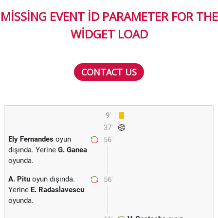
MISSING EVENT ID PARAMETER FOR THE
WIDGET LOAD
CONTACT US
9'
37'
Ely Fernandes
oyun
56'
dışında. Yerine
G. Ganea
oyunda.
A. Pitu
oyun dışında.
56'
Yerine
E. Radaslavescu
oyunda.