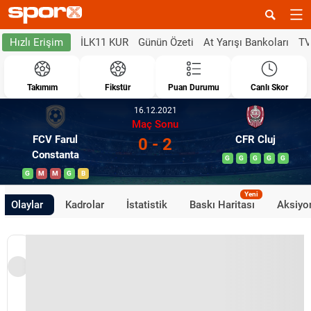
İLK11 KUR
Günün Özeti
At Yarışı Bankoları
TV
Hızlı Erişim
Takımım
Fikstür
Puan Durumu
Canlı Skor
16.12.2021
Maç Sonu
FCV Farul
CFR Cluj
0 - 2
Constanta
G
G
G
G
G
G
M
M
G
B
Yeni
Olaylar
Kadrolar
İstatistik
Baskı Haritası
Aksiyon