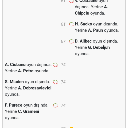
V. Costache
oyun
61'
dışında. Yerine
A.
Chipciu
oyunda.
H. Sacko
oyun dışında.
61'
Yerine
A. Paun
oyunda.
D. Alibec
oyun dışında.
67'
Yerine
G. Debeljuh
oyunda.
A. Ciobanu
oyun dışında.
74'
Yerine
A. Petre
oyunda.
S. Mladen
oyun dışında.
74'
Yerine
A. Dobrosavlevici
oyunda.
F. Purece
oyun dışında.
74'
Yerine
C. Grameni
oyunda.