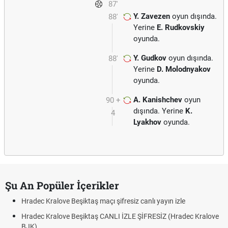
87'
Y. Zavezen
oyun dışında.
88'
Yerine
E. Rudkovskiy
oyunda.
Y. Gudkov
oyun dışında.
88'
Yerine
D. Molodnyakov
oyunda.
A. Kanishchev
oyun
90 +
dışında. Yerine
K.
4
Lyakhov
oyunda.
Şu An Popüler İçerikler
Hradec Kralove Beşiktaş maçı şifresiz canlı yayın izle
Hradec Kralove Beşiktaş CANLI İZLE ŞİFRESİZ (Hradec Kralove
BJK)