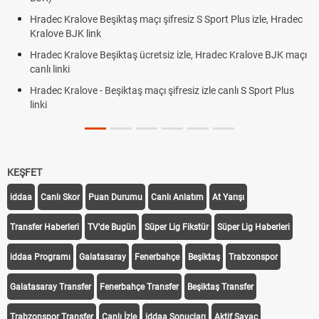
Hradec Kralove Beşiktaş maçı şifresiz S Sport Plus izle, Hradec
Kralove BJK link
Hradec Kralove Beşiktaş ücretsiz izle, Hradec Kralove BJK maçı
canlı linki
Hradec Kralove - Beşiktaş maçı şifresiz izle canlı S Sport Plus
linki
KEŞFET
iddaa
Canlı Skor
Puan Durumu
Canlı Anlatım
At Yarışı
Transfer Haberleri
TV'de Bugün
Süper Lig Fikstür
Süper Lig Haberleri
iddaa Programı
Galatasaray
Fenerbahçe
Beşiktaş
Trabzonspor
Galatasaray Transfer
Fenerbahçe Transfer
Beşiktaş Transfer
Trabzonspor Transfer
Canlı İzle
iddaa Sonuçları
Aktif Sayaç