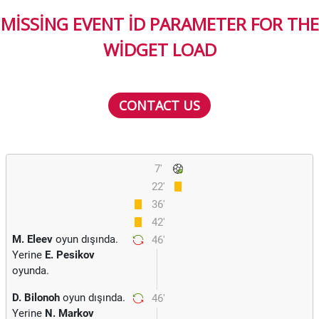
MISSING EVENT ID PARAMETER FOR THE
WIDGET LOAD
CONTACT US
7'
22'
36'
42'
M. Eleev
oyun dışında.
46'
Yerine
E. Pesikov
oyunda.
D. Bilonoh
oyun dışında.
46'
Yerine
N. Markov