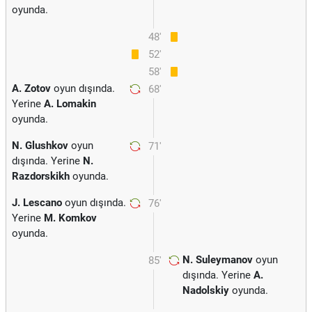
oyunda.
48'
52'
58'
A. Zotov
oyun dışında.
68'
Yerine
A. Lomakin
oyunda.
N. Glushkov
oyun
71'
dışında. Yerine
N.
Razdorskikh
oyunda.
J. Lescano
oyun dışında.
76'
Yerine
M. Komkov
oyunda.
N. Suleymanov
oyun
85'
dışında. Yerine
A.
Nadolskiy
oyunda.