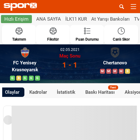
ANA SAYFA
İLK11 KUR
At Yarışı Bankoları
TV
Hızlı Erişim
Takımım
Fikstür
Puan Durumu
Canlı Skor
02.05.2021
Maç Sonu
FC Yenisey
Chertanovo
1 - 1
Krasnoyarsk
M
M
M
M
B
G
B
G
G
G
Yeni
Olaylar
Kadrolar
İstatistik
Baskı Haritası
Aksiyon